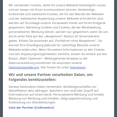
Wir verwenden Cookies, damit Sie unsere Webseite bestmöglich nutzen
unterjochen
v/t
<
untrennb
, kein
-ge-
;
h
>
und wir besser mit Ihnen kommunizieren können. Notwendige,
funktionale und statistische Cookies, die für den Betrieb der Webseite
Übersicht aller Übersetzungen
und der statistischen Auswertung unserer Webseite erforderlich sind,
werden auf Grundlage unserer Vorauswahl immer auf Ihrem Endgerät
(Für mehr Details die Übersetzung anklicken/antippen)
gespeichert. Marketing-Cookies und Cookies, die der Bereitstellung
personalisierter Werbung dienen, werden nur gespeichert, wenn Sie uns
subjugate, put under the yoke, subject,
durch einen Klick auf den „Akzeptieren“-Button Ihr Einverständnis
geben. Klicken Sie ansonsten auf „Fortfahren ohne Akzeptieren“. Sie
enslave
können Ihre Einwilligung jederzeit für zukünftige Besuche unserer
Webseite widerrufen. Wenn Sie weitere Informationen zu den Cookies
und den Anpassungsmöglichkeiten möchten, klicken Sie einfach auf den
subjugate, keep under
Button „Mehr Optionen“. Weitergehende Hinweise zu der
Datenverarbeitung entnehmen Sie ansonsten unserer
Datenschutzerklärung
. Hier finden Sie unser
Impressum
.
Wir und unsere Partner verarbeiten Daten, um
Folgendes bereitzustellen:
subjugate
,
put
(
sb
)
under the
yoke
,
subject
,
Genaue Geolocation-Daten verwenden. Geräteeigenschaften zur
Identifikation aktiv abfragen. Speichern von und/oder Zugriff auf
enslave
unterjochen
unterwerfen
Informationen auf einem Gerät. Personalisierte Werbung und Inhalte,
Messung von Werbung und Inhalten, Zielgruppenforschung und
Entwicklung von Dienstleistungen.
Liste der Partner (Lieferanten)
subjugate
,
keep
(
sb
)
under
unterjochen