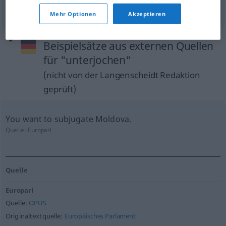
unterdrücken
Mehr Optionen
Akzeptieren
Beispielsätze aus externen Quellen
für "unterjochen"
(nicht von der Langenscheidt Redaktion
geprüft)
You want to subjugate Moldova.
Quelle:
Europarl
Quelle
Europarl
Quelle:
OPUS
Originaltextquelle:
Europäisches Parlament