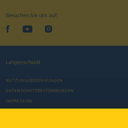
Besuchen Sie uns auf:
facebook
YouTube
Instagram
Langenscheidt
NUTZUNGSBEDINGUNGEN
DATENSCHUTZBESTIMMUNGEN
IMPRESSUM
PRIVATSPHÄRE-EINSTELLUNGEN
LATEINWÖRTERBUCH MIT CODE