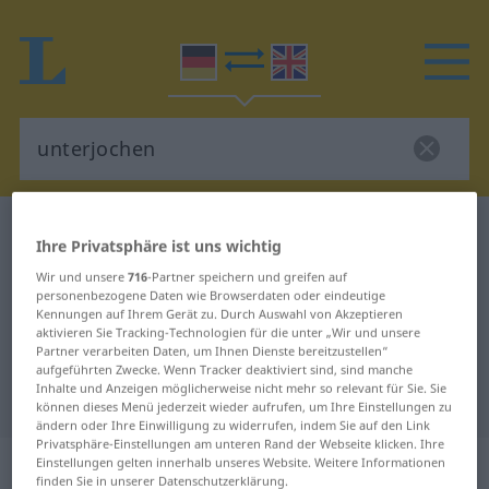
Deutsch-Englisch Wörterbuch
unterjochen
Ihre Privatsphäre ist uns wichtig
Deutsch-Englisch Übersetzung für
Wir und unsere
716
-Partner speichern und greifen auf
"unterjochen"
personenbezogene Daten wie Browserdaten oder eindeutige
Kennungen auf Ihrem Gerät zu. Durch Auswahl von Akzeptieren
aktivieren Sie Tracking-Technologien für die unter „Wir und unsere
Partner verarbeiten Daten, um Ihnen Dienste bereitzustellen“
"unterjochen" Englisch
aufgeführten Zwecke. Wenn Tracker deaktiviert sind, sind manche
Inhalte und Anzeigen möglicherweise nicht mehr so relevant für Sie. Sie
Übersetzung
können dieses Menü jederzeit wieder aufrufen, um Ihre Einstellungen zu
ändern oder Ihre Einwilligung zu widerrufen, indem Sie auf den Link
Privatsphäre-Einstellungen am unteren Rand der Webseite klicken. Ihre
„unterjochen“
: transitives Verb
Einstellungen gelten innerhalb unseres Website. Weitere Informationen
finden Sie in unserer Datenschutzerklärung.