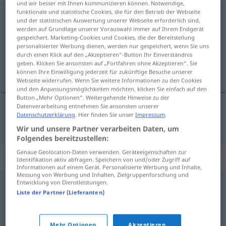
und wir besser mit Ihnen kommunizieren können. Notwendige,
funktionale und statistische Cookies, die für den Betrieb der Webseite
unbeschützt
[ˌʊnbəˈʃʏtst; ˈʊn-]
adj
und der statistischen Auswertung unserer Webseite erforderlich sind,
werden auf Grundlage unserer Vorauswahl immer auf Ihrem Endgerät
Übersicht aller Übersetzungen
gespeichert. Marketing-Cookies und Cookies, die der Bereitstellung
personalisierter Werbung dienen, werden nur gespeichert, wenn Sie uns
(Für mehr Details die Übersetzung anklicken/antippen)
durch einen Klick auf den „Akzeptieren“-Button Ihr Einverständnis
geben. Klicken Sie ansonsten auf „Fortfahren ohne Akzeptieren“. Sie
unprotected
können Ihre Einwilligung jederzeit für zukünftige Besuche unserer
Webseite widerrufen. Wenn Sie weitere Informationen zu den Cookies
und den Anpassungsmöglichkeiten möchten, klicken Sie einfach auf den
Button „Mehr Optionen“. Weitergehende Hinweise zu der
Datenverarbeitung entnehmen Sie ansonsten unserer
Datenschutzerklärung
. Hier finden Sie unser
Impressum
.
unprotected
unbeschützt
Wir und unsere Partner verarbeiten Daten, um
Folgendes bereitzustellen:
Genaue Geolocation-Daten verwenden. Geräteeigenschaften zur
Synonyme für "unbeschützt"
Identifikation aktiv abfragen. Speichern von und/oder Zugriff auf
Informationen auf einem Gerät. Personalisierte Werbung und Inhalte,
Messung von Werbung und Inhalten, Zielgruppenforschung und
Entwicklung von Dienstleistungen.
wehrlos
,
schutzlos (Hauptform)
,
entrechtet
,
(der Willkür)
Liste der Partner (Lieferanten)
ausgeliefert
,
Freiwild (fig.)
,
vogelfrei
,
rechtlos
Mehr Optionen
Akzeptieren