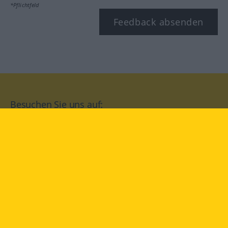
*Pflichtfeld
Feedback absenden
Besuchen Sie uns auf:
facebook
YouTube
Instagram
Langenscheidt
NUTZUNGSBEDINGUNGEN