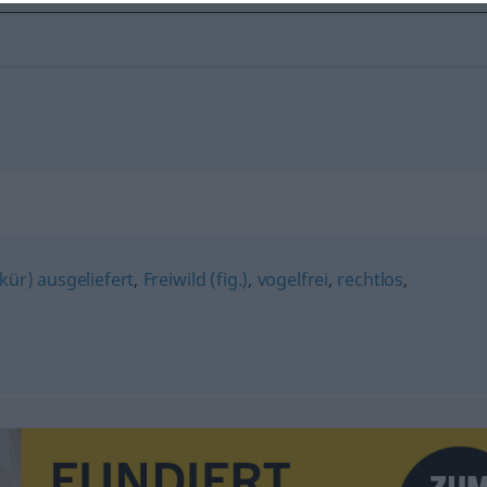
lkür) ausgeliefert
,
Freiwild (fig.)
,
vogelfrei
,
rechtlos
,