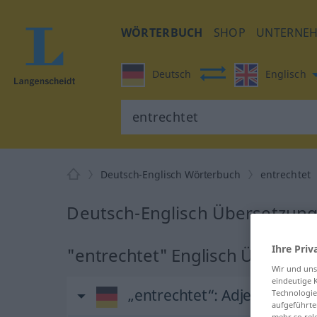
WÖRTERBUCH
SHOP
UNTERNE
Deutsch
Englisch
Deutsch-Englisch Wörterbuch
entrechtet
Deutsch-Englisch Übersetzung 
Ihre Priv
"entrechtet" Englisch Überset
Wir und un
eindeutige 
„entrechtet“
: Adjektiv
Technologie
aufgeführte
mehr so rel