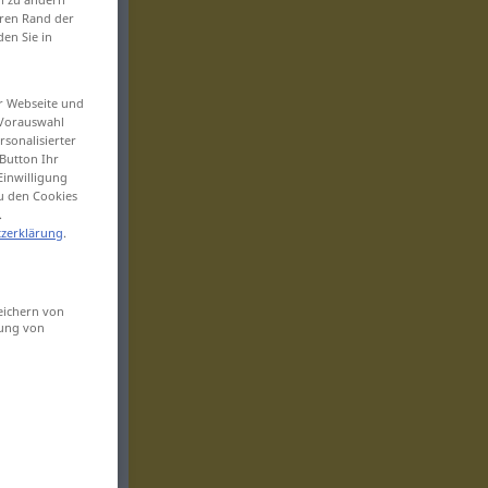
eren Rand der
den Sie in
er Webseite und
 Vorauswahl
sonalisierter
Button Ihr
Einwilligung
zu den Cookies
.
zerklärung
.
eichern von
sung von