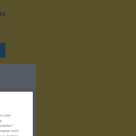
DE
en oder
g-
ustellen“
rweise nicht
en zu ändern