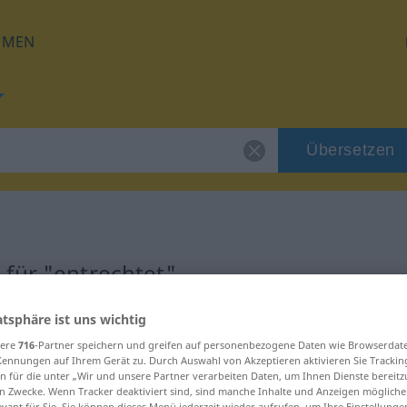
HMEN
Übersetzen
für "entrechtet"
atsphäre ist uns wichtig
zung
sere
716
-Partner speichern und greifen auf personenbezogene Daten wie Browserdat
Kennungen auf Ihrem Gerät zu. Durch Auswahl von Akzeptieren aktivieren Sie Trackin
n für die unter „Wir und unsere Partner verarbeiten Daten, um Ihnen Dienste bereitz
n Zwecke. Wenn Tracker deaktiviert sind, sind manche Inhalte und Anzeigen mögliche
evant für Sie. Sie können dieses Menü jederzeit wieder aufrufen, um Ihre Einstellung