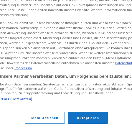
inwilligung zu widerrufen, indem Sie auf den Link Privatsphäre-Einstellungen am unt
cken. Ihre Einstellungen gelten innerhalb unseres Website. Weitere Informationen fin
enschutzerklärung.
en Cookies, damit Sie unsere Webseite bestmöglich nutzen und wir besser mit Ihnen
tippen)
en können. Notwendige, funktionale und statistische Cookies, die für den Betrieb d
ischen Auswertung unserer Webseite erforderlich sind, werden auf Grundlage unserer
hrem Endgerät gespeichert. Marketing-Cookies und Cookies, die der Bereitstellung per
nen, werden nur gespeichert, wenn Sie uns durch einen Klick auf den „Akzeptieren“-
nis geben. Klicken Sie ansonsten auf „Fortfahren ohne Akzeptieren“. Sie können Ihre 
ür zukünftige Besuche unserer Webseite widerrufen. Wenn Sie weitere Informationen 
assungsmöglichkeiten möchten, klicken Sie einfach auf den Button „Mehr Optionen“
de Hinweise zu der Datenverarbeitung entnehmen Sie ansonsten unserer
Datenschut
entrechtet
 Sie unser
Impressum
.
unsere Partner verarbeiten Daten, um Folgendes bereitzustellen:
Quellen für "entrechtet"
ocation-Daten verwenden. Geräteeigenschaften zur Identifikation aktiv abfragen. Sp
griff auf Informationen auf einem Gerät. Personalisierte Werbung und Inhalte, Mes
 Inhalten, Zielgruppenforschung und Entwicklung von Dienstleistungen.
ktion geprüft)
artner (Lieferanten)
ed.
Die extreme Linke wird entrechtet.
Mehr Optionen
Akzeptieren