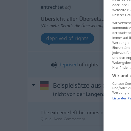
oder Ihre E
entrechtet
adj
Webseite kli
unserer Dat
Übersicht aller Übersetzungen
Wir verwend
(Für mehr Details die Übersetzung anklicken/an
kommunizier
der statist
deprived of rights
immer auf I
Werbung die
Einverständ
jederzeit f
und den Anp
Weitergehen
deprived
of rights
Hier finden
Wir und 
Beispielsätze aus externen 
Genaue Geol
und/oder Zu
Werbung und
(nicht von der Langenscheidt Reda
Liste der P
The extreme left becomes disenfranchis
Quelle:
News-Commentary