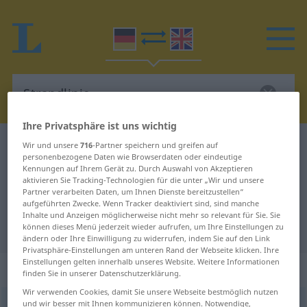
Ihre Privatsphäre ist uns wichtig
Deutsch-Englisch Wörterbuch
Strandlinie
Wir und unsere
716
-Partner speichern und greifen auf
personenbezogene Daten wie Browserdaten oder eindeutige
Deutsch-Englisch Übersetzung für
Kennungen auf Ihrem Gerät zu. Durch Auswahl von Akzeptieren
aktivieren Sie Tracking-Technologien für die unter „Wir und unsere
"Strandlinie"
Partner verarbeiten Daten, um Ihnen Dienste bereitzustellen“
aufgeführten Zwecke. Wenn Tracker deaktiviert sind, sind manche
Inhalte und Anzeigen möglicherweise nicht mehr so relevant für Sie. Sie
"Strandlinie" Englisch Übersetzung
können dieses Menü jederzeit wieder aufrufen, um Ihre Einstellungen zu
ändern oder Ihre Einwilligung zu widerrufen, indem Sie auf den Link
Privatsphäre-Einstellungen am unteren Rand der Webseite klicken. Ihre
Einstellungen gelten innerhalb unseres Website. Weitere Informationen
„Strandlinie“
: Femininum
finden Sie in unserer Datenschutzerklärung.
Wir verwenden Cookies, damit Sie unsere Webseite bestmöglich nutzen
und wir besser mit Ihnen kommunizieren können. Notwendige,
Strandlinie
f