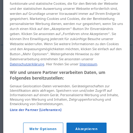
funktionale und statistische Cookies, die für den Betrieb der Webseite
und der statistischen Auswertung unserer Webseite erforderlich sind,
Übersicht aller Übersetzungen
werden auf Grundlage unserer Vorauswahl immer auf Ihrem Endgerät
(Für mehr Details die Übersetzung anklicken/antippen)
gespeichert. Marketing-Cookies und Cookies, die der Bereitstellung
personalisierter Werbung dienen, werden nur gespeichert, wenn Sie uns
durch einen Klick auf den „Akzeptieren“-Button Ihr Einverständnis
shore line
geben. Klicken Sie ansonsten auf „Fortfahren ohne Akzeptieren“. Sie
können Ihre Einwilligung jederzeit für zukünftige Besuche unserer
Webseite widerrufen. Wenn Sie weitere Informationen zu den Cookies
und den Anpassungsmöglichkeiten möchten, klicken Sie einfach auf den
Button „Mehr Optionen“. Weitergehende Hinweise zu der
Datenverarbeitung entnehmen Sie ansonsten unserer
shore
line
Strandlinie
Datenschutzerklärung
. Hier finden Sie unser
Impressum
.
Wir und unsere Partner verarbeiten Daten, um
Folgendes bereitzustellen:
Genaue Geolocation-Daten verwenden. Geräteeigenschaften zur
Identifikation aktiv abfragen. Speichern von und/oder Zugriff auf
Informationen auf einem Gerät. Personalisierte Werbung und Inhalte,
Messung von Werbung und Inhalten, Zielgruppenforschung und
Entwicklung von Dienstleistungen.
Liste der Partner (Lieferanten)
Mehr Optionen
Akzeptieren