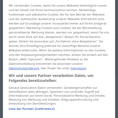
Wir verwenden Cookies, damit Sie unsere Webseite bestmöglich nutzen
Übersicht aller Übersetzungen
und wir besser mit Ihnen kommunizieren können. Notwendige,
funktionale und statistische Cookies, die für den Betrieb der Webseite
(Für mehr Details die Übersetzung anklicken/antippen)
und der statistischen Auswertung unserer Webseite erforderlich sind,
werden auf Grundlage unserer Vorauswahl immer auf Ihrem Endgerät
stimulus
gespeichert. Marketing-Cookies und Cookies, die der Bereitstellung
personalisierter Werbung dienen, werden nur gespeichert, wenn Sie uns
durch einen Klick auf den „Akzeptieren“-Button Ihr Einverständnis
geben. Klicken Sie ansonsten auf „Fortfahren ohne Akzeptieren“. Sie
können Ihre Einwilligung jederzeit für zukünftige Besuche unserer
Webseite widerrufen. Wenn Sie weitere Informationen zu den Cookies
stimulus
Stimulus
und den Anpassungsmöglichkeiten möchten, klicken Sie einfach auf den
Button „Mehr Optionen“. Weitergehende Hinweise zu der
Datenverarbeitung entnehmen Sie ansonsten unserer
Datenschutzerklärung
. Hier finden Sie unser
Impressum
.
Wir und unsere Partner verarbeiten Daten, um
Folgendes bereitzustellen:
Beispielsätze aus externen Quellen
Genaue Geolocation-Daten verwenden. Geräteeigenschaften zur
für "Stimulus"
Identifikation aktiv abfragen. Speichern von und/oder Zugriff auf
Informationen auf einem Gerät. Personalisierte Werbung und Inhalte,
(nicht von der Langenscheidt Redaktion
Messung von Werbung und Inhalten, Zielgruppenforschung und
Entwicklung von Dienstleistungen.
geprüft)
Liste der Partner (Lieferanten)