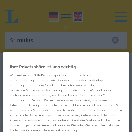
Deutsch-Englisch Wörterbuch
Stimulus
Ihre Privatsphäre ist uns wichtig
Deutsch-Englisch Übersetzung für
Wir und unsere
716
-Partner speichern und greifen auf
"Stimulus"
personenbezogene Daten wie Browserdaten oder eindeutige
Kennungen auf Ihrem Gerät zu. Durch Auswahl von Akzeptieren
aktivieren Sie Tracking-Technologien für die unter „Wir und unsere
Partner verarbeiten Daten, um Ihnen Dienste bereitzustellen“
"Stimulus" Englisch Übersetzung
aufgeführten Zwecke. Wenn Tracker deaktiviert sind, sind manche
Inhalte und Anzeigen möglicherweise nicht mehr so relevant für Sie. Sie
können dieses Menü jederzeit wieder aufrufen, um Ihre Einstellungen zu
„Stimulus“
: Maskulinum
ändern oder Ihre Einwilligung zu widerrufen, indem Sie auf den Link
Privatsphäre-Einstellungen am unteren Rand der Webseite klicken. Ihre
Einstellungen gelten innerhalb unseres Website. Weitere Informationen
finden Sie in unserer Datenschutzerklärung.
Stimulus
[ˈʃtiːmulʊs; ˈstiː-]
m
<
Stimulus
;
Stimuli
[-li]
>