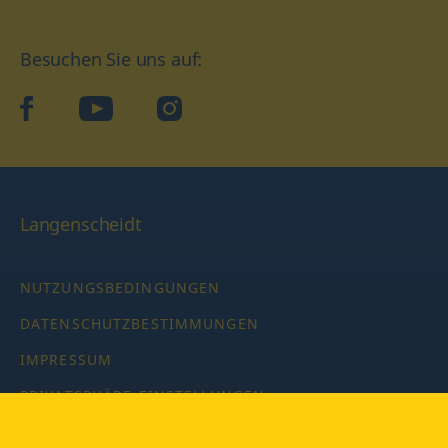
Besuchen Sie uns auf:
facebook
YouTube
Instagram
Langenscheidt
NUTZUNGSBEDINGUNGEN
DATENSCHUTZBESTIMMUNGEN
IMPRESSUM
PRIVATSPHÄRE-EINSTELLUNGEN
LATEINWÖRTERBUCH MIT CODE