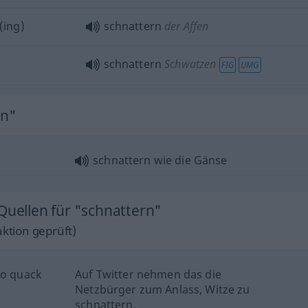
(ing)
schnattern
der Affen
schnattern
Schwatzen
FIG
UMG
rn"
schnattern wie die Gänse
Quellen für "schnattern"
ktion geprüft)
to quack
Auf Twitter nehmen das die
Netzbürger zum Anlass, Witze zu
schnattern.