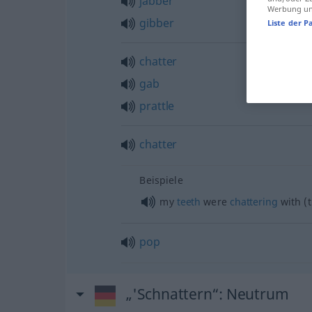
jabber
Werbung und
gibber
Liste der P
chatter
gab
prattle
chatter
Beispiele
my
teeth
were
chattering
with (
pop
„'Schnattern“
: Neutrum