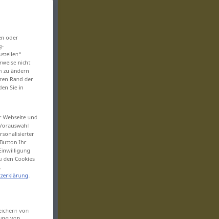
en oder
g-
ustellen“
rweise nicht
en zu ändern
eren Rand der
den Sie in
er Webseite und
 Vorauswahl
sonalisierter
Button Ihr
Einwilligung
zu den Cookies
.
zerklärung
.
eichern von
sung von