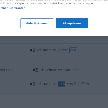
 Inhalten, Zielgruppenforschung und Entwicklung von Dienstleistungen.
artner (Lieferanten)
schnattern
schwatzen
FIG
UMG
Mehr Optionen
Akzeptieren
schnattern
zittern
DIAL
the)
cold
ich schnatterte vor
Kälte
schnattern
von Ventil etc
TECH