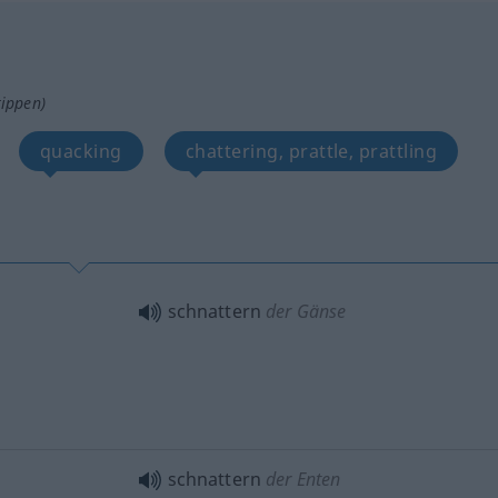
tippen)
quacking
chattering, prattle, prattling
schnattern
der Gänse
schnattern
der Enten