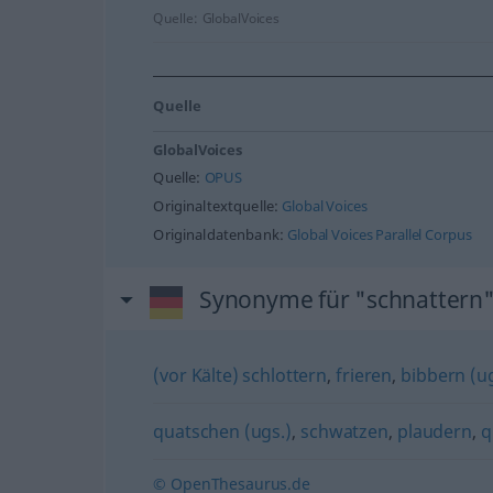
Quelle:
GlobalVoices
Quelle
GlobalVoices
Quelle:
OPUS
Originaltextquelle:
Global Voices
Originaldatenbank:
Global Voices Parallel Corpus
Synonyme für "schnattern
(vor Kälte) schlottern
,
frieren
,
bibbern (ug
quatschen (ugs.)
,
schwatzen
,
plaudern
,
q
© OpenThesaurus.de