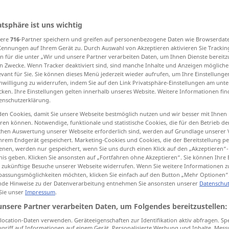
atsphäre ist uns wichtig
sere
716
-Partner speichern und greifen auf personenbezogene Daten wie Browserdat
tippen)
Kennungen auf Ihrem Gerät zu. Durch Auswahl von Akzeptieren aktivieren Sie Trackin
n für die unter „Wir und unsere Partner verarbeiten Daten, um Ihnen Dienste bereitz
n Zwecke. Wenn Tracker deaktiviert sind, sind manche Inhalte und Anzeigen mögliche
hatter, jabber, gibber
chatter, gab, prattle
evant für Sie. Sie können dieses Menü jederzeit wieder aufrufen, um Ihre Einstellung
inwilligung zu widerrufen, indem Sie auf den Link Privatsphäre-Einstellungen am unt
cken. Ihre Einstellungen gelten innerhalb unseres Website. Weitere Informationen fin
enschutzerklärung.
en Cookies, damit Sie unsere Webseite bestmöglich nutzen und wir besser mit Ihnen
en können. Notwendige, funktionale und statistische Cookies, die für den Betrieb d
ischen Auswertung unserer Webseite erforderlich sind, werden auf Grundlage unserer
schnattern
von Gänsen
hrem Endgerät gespeichert. Marketing-Cookies und Cookies, die der Bereitstellung per
nen, werden nur gespeichert, wenn Sie uns durch einen Klick auf den „Akzeptieren“-
nis geben. Klicken Sie ansonsten auf „Fortfahren ohne Akzeptieren“. Sie können Ihre 
ür zukünftige Besuche unserer Webseite widerrufen. Wenn Sie weitere Informationen 
assungsmöglichkeiten möchten, klicken Sie einfach auf den Button „Mehr Optionen“
de Hinweise zu der Datenverarbeitung entnehmen Sie ansonsten unserer
Datenschut
schnattern
von Enten
 Sie unser
Impressum
.
unsere Partner verarbeiten Daten, um Folgendes bereitzustellen:
schnattern
von Affen
ocation-Daten verwenden. Geräteeigenschaften zur Identifikation aktiv abfragen. Sp
griff auf Informationen auf einem Gerät. Personalisierte Werbung und Inhalte, Mes