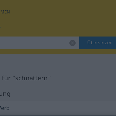
HMEN
Übersetzen
 für "schnattern"
zung
 Verb