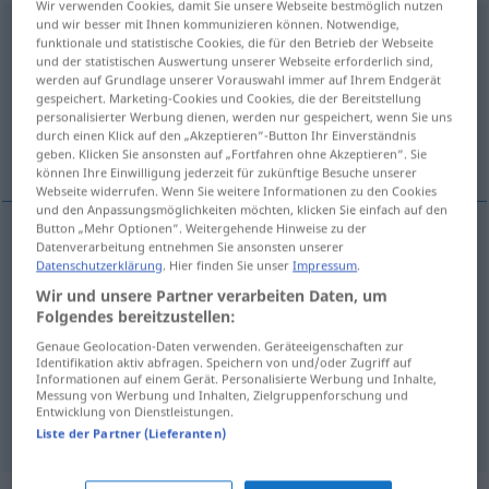
Wir verwenden Cookies, damit Sie unsere Webseite bestmöglich nutzen
und wir besser mit Ihnen kommunizieren können. Notwendige,
Schlappschwanz
m
UMG
PEJ
funktionale und statistische Cookies, die für den Betrieb der Webseite
und der statistischen Auswertung unserer Webseite erforderlich sind,
Übersicht aller Übersetzungen
werden auf Grundlage unserer Vorauswahl immer auf Ihrem Endgerät
gespeichert. Marketing-Cookies und Cookies, die der Bereitstellung
(Für mehr Details die Übersetzung anklicken/antippen)
personalisierter Werbung dienen, werden nur gespeichert, wenn Sie uns
durch einen Klick auf den „Akzeptieren“-Button Ihr Einverständnis
weakling, wimp, drip, wet
geben. Klicken Sie ansonsten auf „Fortfahren ohne Akzeptieren“. Sie
können Ihre Einwilligung jederzeit für zukünftige Besuche unserer
Webseite widerrufen. Wenn Sie weitere Informationen zu den Cookies
und den Anpassungsmöglichkeiten möchten, klicken Sie einfach auf den
Button „Mehr Optionen“. Weitergehende Hinweise zu der
Datenverarbeitung entnehmen Sie ansonsten unserer
weakling
Schlappschwanz
Datenschutzerklärung
. Hier finden Sie unser
Impressum
.
Wir und unsere Partner verarbeiten Daten, um
wimp
Schlappschwanz
Folgendes bereitzustellen:
Genaue Geolocation-Daten verwenden. Geräteeigenschaften zur
Identifikation aktiv abfragen. Speichern von und/oder Zugriff auf
drip
Schlappschwanz
Informationen auf einem Gerät. Personalisierte Werbung und Inhalte,
Messung von Werbung und Inhalten, Zielgruppenforschung und
Entwicklung von Dienstleistungen.
wet
Schlappschwanz
Liste der Partner (Lieferanten)