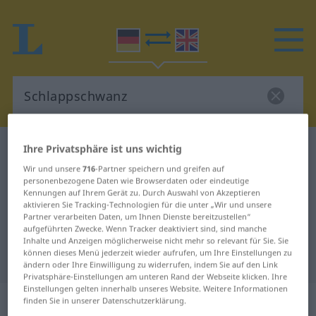
Ihre Privatsphäre ist uns wichtig
Deutsch-Englisch Wörterbuch
Schlappschwanz
Deutsch-Englisch Übersetzung für
Wir und unsere
716
-Partner speichern und greifen auf
personenbezogene Daten wie Browserdaten oder eindeutige
"Schlappschwanz"
Kennungen auf Ihrem Gerät zu. Durch Auswahl von Akzeptieren
aktivieren Sie Tracking-Technologien für die unter „Wir und unsere
Partner verarbeiten Daten, um Ihnen Dienste bereitzustellen“
aufgeführten Zwecke. Wenn Tracker deaktiviert sind, sind manche
"Schlappschwanz" Englisch
Inhalte und Anzeigen möglicherweise nicht mehr so relevant für Sie. Sie
können dieses Menü jederzeit wieder aufrufen, um Ihre Einstellungen zu
Übersetzung
ändern oder Ihre Einwilligung zu widerrufen, indem Sie auf den Link
Privatsphäre-Einstellungen am unteren Rand der Webseite klicken. Ihre
Einstellungen gelten innerhalb unseres Website. Weitere Informationen
„Schlappschwanz“
: Maskulinum
finden Sie in unserer Datenschutzerklärung.