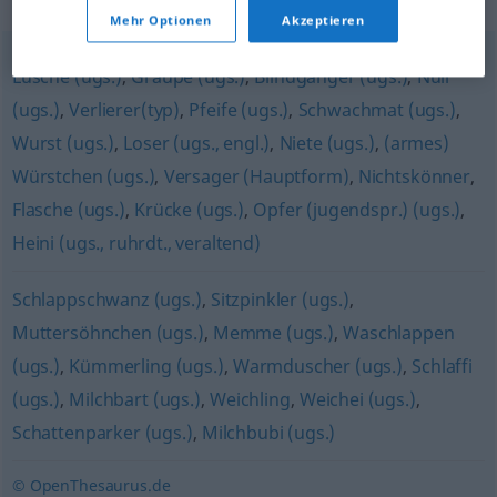
Synonyme für "Nulpe"
Mehr Optionen
Akzeptieren
Lusche (ugs.)
,
Graupe (ugs.)
,
Blindgänger (ugs.)
,
Null
(ugs.)
,
Verlierer(typ)
,
Pfeife (ugs.)
,
Schwachmat (ugs.)
,
Wurst (ugs.)
,
Loser (ugs., engl.)
,
Niete (ugs.)
,
(armes)
Würstchen (ugs.)
,
Versager (Hauptform)
,
Nichtskönner
,
Flasche (ugs.)
,
Krücke (ugs.)
,
Opfer (jugendspr.) (ugs.)
,
Heini (ugs., ruhrdt., veraltend)
Schlappschwanz (ugs.)
,
Sitzpinkler (ugs.)
,
Muttersöhnchen (ugs.)
,
Memme (ugs.)
,
Waschlappen
(ugs.)
,
Kümmerling (ugs.)
,
Warmduscher (ugs.)
,
Schlaffi
(ugs.)
,
Milchbart (ugs.)
,
Weichling
,
Weichei (ugs.)
,
Schattenparker (ugs.)
,
Milchbubi (ugs.)
© OpenThesaurus.de