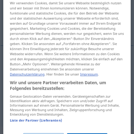
Wir verwenden Cookies, damit Sie unsere Webseite bestmöglich nutzen
und wir besser mit Ihnen kommunizieren können. Notwendige,
Übersicht aller Übersetzungen
funktionale und statistische Cookies, die für den Betrieb der Webseite
(Für mehr Details die Übersetzung anklicken/antippen)
und der statistischen Auswertung unserer Webseite erforderlich sind,
werden auf Grundlage unserer Vorauswahl immer auf Ihrem Endgerät
gespeichert. Marketing-Cookies und Cookies, die der Bereitstellung
simpleton, dope
nobody, nonentity
personalisierter Werbung dienen, werden nur gespeichert, wenn Sie uns
durch einen Klick auf den „Akzeptieren“-Button Ihr Einverständnis
geben. Klicken Sie ansonsten auf „Fortfahren ohne Akzeptieren“. Sie
können Ihre Einwilligung jederzeit für zukünftige Besuche unserer
Webseite widerrufen. Wenn Sie weitere Informationen zu den Cookies
und den Anpassungsmöglichkeiten möchten, klicken Sie einfach auf den
simpleton
Nulpe
Dummkopf
Button „Mehr Optionen“. Weitergehende Hinweise zu der
Datenverarbeitung entnehmen Sie ansonsten unserer
Datenschutzerklärung
. Hier finden Sie unser
Impressum
.
dope
Nulpe
Dummkopf
Wir und unsere Partner verarbeiten Daten, um
Folgendes bereitzustellen:
Genaue Geolocation-Daten verwenden. Geräteeigenschaften zur
nobody
Nulpe
Null
FIG
Identifikation aktiv abfragen. Speichern von und/oder Zugriff auf
Informationen auf einem Gerät. Personalisierte Werbung und Inhalte,
Messung von Werbung und Inhalten, Zielgruppenforschung und
nonentity
Nulpe
Null
FIG
Entwicklung von Dienstleistungen.
Liste der Partner (Lieferanten)