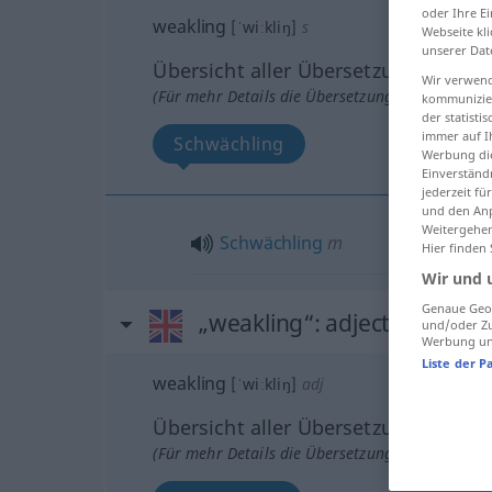
oder Ihre E
weakling
[ˈwiːkliŋ]
s
Webseite kli
unserer Dat
Übersicht aller Übersetzungen
Wir verwend
(Für mehr Details die Übersetzung anklicken/an
kommunizier
der statist
immer auf I
Schwächling
Werbung die
Einverständ
jederzeit f
und den Anp
Weitergehen
Schwächling
m
Hier finden
Wir und 
Genaue Geol
„weakling“
: adjective
und/oder Zu
Werbung und
Liste der P
weakling
[ˈwiːkliŋ]
adj
Übersicht aller Übersetzungen
(Für mehr Details die Übersetzung anklicken/an