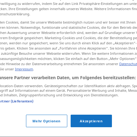
inwilligung zu widerrufen, indem Sie auf den Link Privatsphäre-Einstellungen am unt
cken. Ihre Einstellungen gelten innerhalb unseres Website. Weitere Informationen fin
enschutzerklärung.
en Cookies, damit Sie unsere Webseite bestmöglich nutzen und wir besser mit Ihnen
tippen)
en können. Notwendige, funktionale und statistische Cookies, die für den Betrieb d
ischen Auswertung unserer Webseite erforderlich sind, werden auf Grundlage unserer
hrem Endgerät gespeichert. Marketing-Cookies und Cookies, die der Bereitstellung per
nen, werden nur gespeichert, wenn Sie uns durch einen Klick auf den „Akzeptieren“-
nis geben. Klicken Sie ansonsten auf „Fortfahren ohne Akzeptieren“. Sie können Ihre 
ür zukünftige Besuche unserer Webseite widerrufen. Wenn Sie weitere Informationen 
assungsmöglichkeiten möchten, klicken Sie einfach auf den Button „Mehr Optionen“
de Hinweise zu der Datenverarbeitung entnehmen Sie ansonsten unserer
Datenschut
weakling
 Sie unser
Impressum
.
unsere Partner verarbeiten Daten, um Folgendes bereitzustellen:
ocation-Daten verwenden. Geräteeigenschaften zur Identifikation aktiv abfragen. Sp
griff auf Informationen auf einem Gerät. Personalisierte Werbung und Inhalte, Mes
 Inhalten, Zielgruppenforschung und Entwicklung von Dienstleistungen.
artner (Lieferanten)
Mehr Optionen
Akzeptieren
tippen)