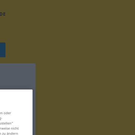
DE
en oder
g-
ustellen“
rweise nicht
en zu ändern