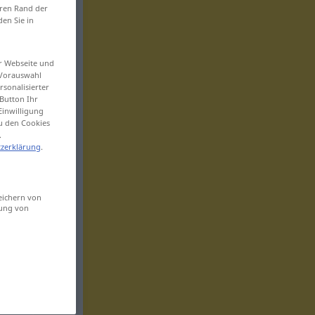
eren Rand der
den Sie in
er Webseite und
 Vorauswahl
sonalisierter
Button Ihr
Einwilligung
zu den Cookies
.
zerklärung
.
eichern von
sung von