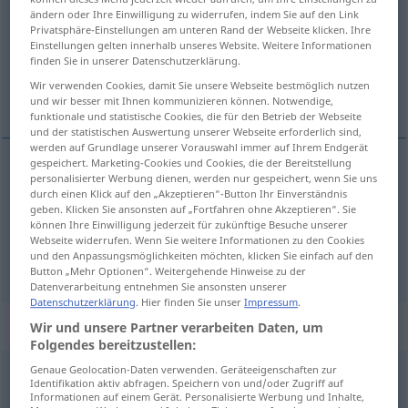
ändern oder Ihre Einwilligung zu widerrufen, indem Sie auf den Link
Privatsphäre-Einstellungen am unteren Rand der Webseite klicken. Ihre
Übersicht aller Übersetzungen
Einstellungen gelten innerhalb unseres Website. Weitere Informationen
(Für mehr Details die Übersetzung anklicken/antippen)
finden Sie in unserer Datenschutzerklärung.
Wir verwenden Cookies, damit Sie unsere Webseite bestmöglich nutzen
oh, heigh-ho
und wir besser mit Ihnen kommunizieren können. Notwendige,
funktionale und statistische Cookies, die für den Betrieb der Webseite
und der statistischen Auswertung unserer Webseite erforderlich sind,
werden auf Grundlage unserer Vorauswahl immer auf Ihrem Endgerät
gespeichert. Marketing-Cookies und Cookies, die der Bereitstellung
personalisierter Werbung dienen, werden nur gespeichert, wenn Sie uns
oh
oh
durch einen Klick auf den „Akzeptieren“-Button Ihr Einverständnis
geben. Klicken Sie ansonsten auf „Fortfahren ohne Akzeptieren“. Sie
können Ihre Einwilligung jederzeit für zukünftige Besuche unserer
heigh-ho
oh
bei Langeweile
Webseite widerrufen. Wenn Sie weitere Informationen zu den Cookies
und den Anpassungsmöglichkeiten möchten, klicken Sie einfach auf den
Button „Mehr Optionen“. Weitergehende Hinweise zu der
Datenverarbeitung entnehmen Sie ansonsten unserer
Datenschutzerklärung
. Hier finden Sie unser
Impressum
.
„Oh“
: Neutrum
Wir und unsere Partner verarbeiten Daten, um
Folgendes bereitzustellen:
Genaue Geolocation-Daten verwenden. Geräteeigenschaften zur
oh
n
<
Ohs
;
Ohs
>
Identifikation aktiv abfragen. Speichern von und/oder Zugriff auf
Informationen auf einem Gerät. Personalisierte Werbung und Inhalte,