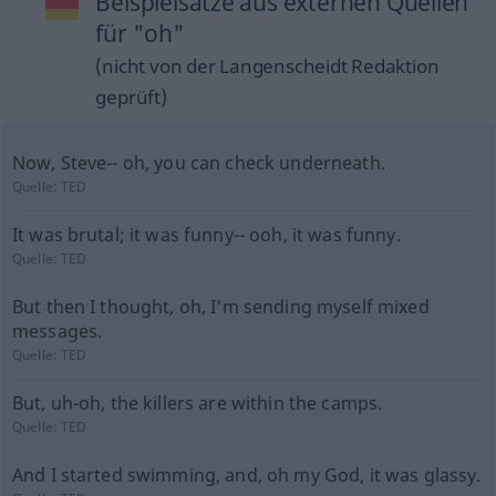
Beispielsätze aus externen Quellen
für "oh"
(nicht von der Langenscheidt Redaktion
geprüft)
Now, Steve-- oh, you can check underneath.
Quelle:
TED
It was brutal; it was funny-- ooh, it was funny.
Quelle:
TED
But then I thought, oh, I'm sending myself mixed
messages.
Quelle:
TED
But, uh-oh, the killers are within the camps.
Quelle:
TED
And I started swimming, and, oh my God, it was glassy.