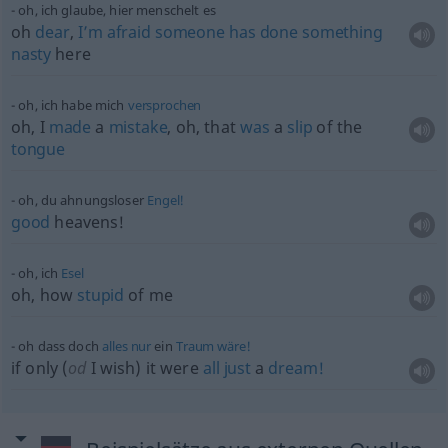
oh, ich glaube, hier menschelt es
oh
dear
,
I’m
afraid
someone
has
done
something
nasty
here
oh, ich habe mich
versprochen
oh, I
made
a
mistake
, oh, that
was
a
slip
of the
tongue
oh, du ahnungsloser
Engel!
good
heavens!
oh, ich
Esel
oh, how
stupid
of me
oh dass doch
alles
nur
ein
Traum
wäre!
if only (
od
I wish) it were
all
just
a
dream!