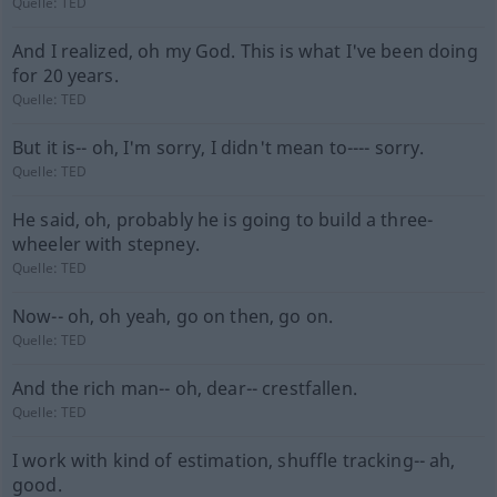
Quelle:
TED
And I realized, oh my God. This is what I've been doing
for 20 years.
Quelle:
TED
But it is-- oh, I'm sorry, I didn't mean to---- sorry.
Quelle:
TED
He said, oh, probably he is going to build a three-
wheeler with stepney.
Quelle:
TED
Now-- oh, oh yeah, go on then, go on.
Quelle:
TED
And the rich man-- oh, dear-- crestfallen.
Quelle:
TED
I work with kind of estimation, shuffle tracking-- ah,
good.