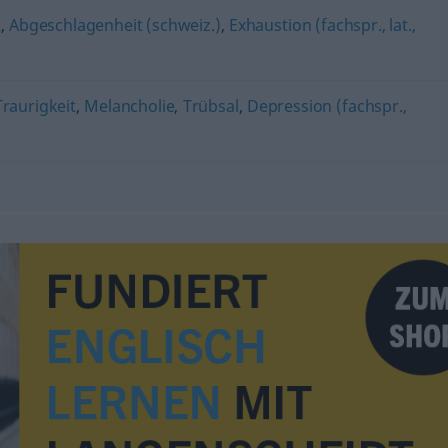
t
,
Abgeschlagenheit (schweiz.)
,
Exhaustion (fachspr., lat.,
Traurigkeit
,
Melancholie
,
Trübsal
,
Depression (fachspr.,
)