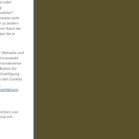
en oder
g-
ustellen“
rweise nicht
en zu ändern
eren Rand der
den Sie in
er Webseite und
 Vorauswahl
sonalisierter
Button Ihr
Einwilligung
zu den Cookies
.
zerklärung
.
eichern von
sung von