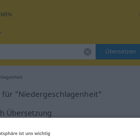
HMEN
Übersetzen
hlagenheit
 für "Niedergeschlagenheit"
ch Übersetzung
emininum
atsphäre ist uns wichtig