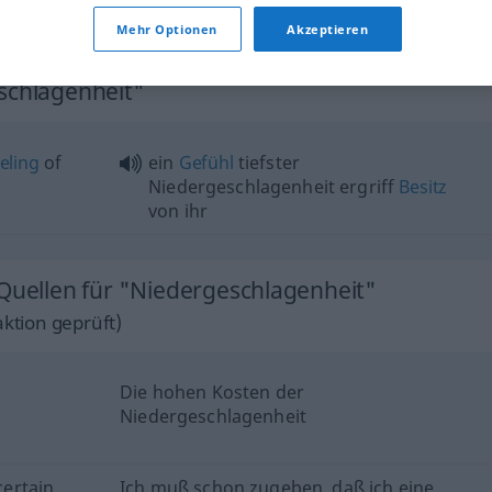
Niedergeschlagenheit
Mutlosigkeit
Mehr Optionen
Akzeptieren
eschlagenheit"
eling
of
ein
Gefühl
tiefster
Niedergeschlagenheit ergriff
Besitz
von ihr
 Quellen für "Niedergeschlagenheit"
ktion geprüft)
Die hohen Kosten der
Niedergeschlagenheit
certain
Ich muß schon zugeben, daß ich eine