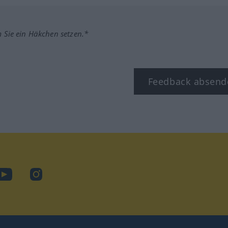
m Sie ein Häkchen setzen.*
Feedback absend
ook
YouTube
Instagram