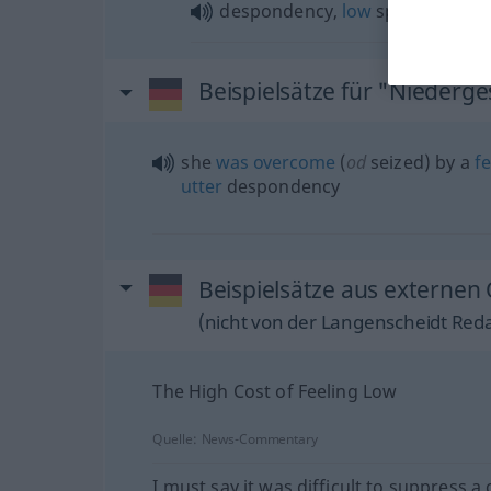
despondency,
low
spirits
pl
Beispielsätze für "Niederg
she
was
overcome
(
od
seized) by a
fe
utter
despondency
Beispielsätze aus externen
(nicht von der Langenscheidt Reda
The High Cost of Feeling Low
Quelle:
News-Commentary
I must say it was difficult to suppress a 