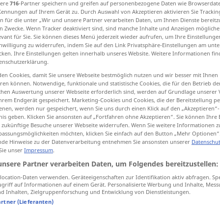
sere
716
-Partner speichern und greifen auf personenbezogene Daten wie Browserdat
nheit
;
kein
pl
>
Kennungen auf Ihrem Gerät zu. Durch Auswahl von Akzeptieren aktivieren Sie Trackin
n für die unter „Wir und unsere Partner verarbeiten Daten, um Ihnen Dienste bereitz
n Zwecke. Wenn Tracker deaktiviert sind, sind manche Inhalte und Anzeigen mögliche
evant für Sie. Sie können dieses Menü jederzeit wieder aufrufen, um Ihre Einstellung
tippen)
inwilligung zu widerrufen, indem Sie auf den Link Privatsphäre-Einstellungen am unt
cken. Ihre Einstellungen gelten innerhalb unseres Website. Weitere Informationen fin
enschutzerklärung.
s, downheartedness
despondency, low spirits
en Cookies, damit Sie unsere Webseite bestmöglich nutzen und wir besser mit Ihnen
en können. Notwendige, funktionale und statistische Cookies, die für den Betrieb d
ischen Auswertung unserer Webseite erforderlich sind, werden auf Grundlage unserer
hrem Endgerät gespeichert. Marketing-Cookies und Cookies, die der Bereitstellung per
nen, werden nur gespeichert, wenn Sie uns durch einen Klick auf den „Akzeptieren“-
nis geben. Klicken Sie ansonsten auf „Fortfahren ohne Akzeptieren“. Sie können Ihre 
ür zukünftige Besuche unserer Webseite widerrufen. Wenn Sie weitere Informationen 
assungsmöglichkeiten möchten, klicken Sie einfach auf den Button „Mehr Optionen“
Niedergeschlagenheit
Depression
de Hinweise zu der Datenverarbeitung entnehmen Sie ansonsten unserer
Datenschut
 Sie unser
Impressum
.
unsere Partner verarbeiten Daten, um Folgendes bereitzustellen:
ocation-Daten verwenden. Geräteeigenschaften zur Identifikation aktiv abfragen. Sp
griff auf Informationen auf einem Gerät. Personalisierte Werbung und Inhalte, Mes
 Inhalten, Zielgruppenforschung und Entwicklung von Dienstleistungen.
artner (Lieferanten)