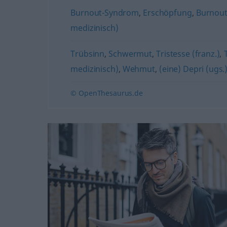
Burnout-Syndrom
,
Erschöpfung
,
Burnou
medizinisch)
Trübsinn
,
Schwermut
,
Tristesse (franz.)
,
medizinisch)
,
Wehmut
,
(eine) Depri (ugs.
© OpenThesaurus.de