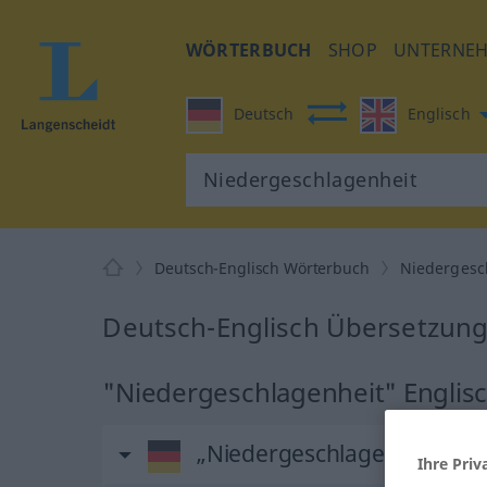
WÖRTERBUCH
SHOP
UNTERNE
Deutsch
Englisch
Deutsch-Englisch Wörterbuch
Niedergesc
Deutsch-Englisch Übersetzung
"Niedergeschlagenheit" Englis
„Niedergeschlagenheit“
: F
Ihre Priv