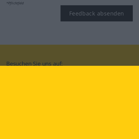
*Pflichtfeld
Feedback absenden
Besuchen Sie uns auf:
facebook
YouTube
Instagram
Langenscheidt
NUTZUNGSBEDINGUNGEN