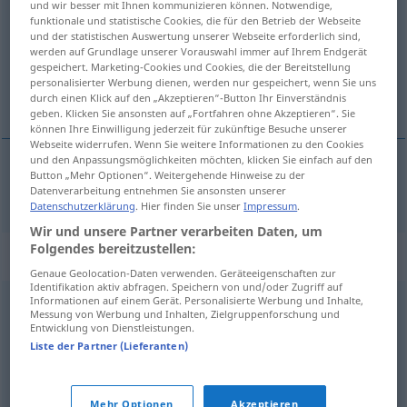
und wir besser mit Ihnen kommunizieren können. Notwendige,
funktionale und statistische Cookies, die für den Betrieb der Webseite
Übersicht aller Übersetzungen
und der statistischen Auswertung unserer Webseite erforderlich sind,
werden auf Grundlage unserer Vorauswahl immer auf Ihrem Endgerät
(Für mehr Details die Übersetzung anklicken/antippen)
gespeichert. Marketing-Cookies und Cookies, die der Bereitstellung
personalisierter Werbung dienen, werden nur gespeichert, wenn Sie uns
burn-out
durch einen Klick auf den „Akzeptieren“-Button Ihr Einverständnis
geben. Klicken Sie ansonsten auf „Fortfahren ohne Akzeptieren“. Sie
können Ihre Einwilligung jederzeit für zukünftige Besuche unserer
Webseite widerrufen. Wenn Sie weitere Informationen zu den Cookies
und den Anpassungsmöglichkeiten möchten, klicken Sie einfach auf den
Button „Mehr Optionen“. Weitergehende Hinweise zu der
burn(-)out
Burnout
Datenverarbeitung entnehmen Sie ansonsten unserer
MED
Datenschutzerklärung
. Hier finden Sie unser
Impressum
.
Wir und unsere Partner verarbeiten Daten, um
Folgendes bereitzustellen:
Synonyme für "Burnout"
Genaue Geolocation-Daten verwenden. Geräteeigenschaften zur
Identifikation aktiv abfragen. Speichern von und/oder Zugriff auf
Informationen auf einem Gerät. Personalisierte Werbung und Inhalte,
Messung von Werbung und Inhalten, Zielgruppenforschung und
Burnout-Syndrom
,
Niedergeschlagenheit
,
Erschöpfung
,
Entwicklung von Dienstleistungen.
Abgeschlagenheit (schweiz.)
,
Exhaustion (fachspr., lat.,
Liste der Partner (Lieferanten)
medizinisch)
Mehr Optionen
Akzeptieren