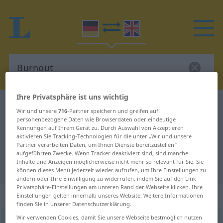
Ihre Privatsphäre ist uns wichtig
Deutsch-Englisch Wörterbuch
Burnout
Wir und unsere
716
-Partner speichern und greifen auf
Deutsch-Englisch Übersetzung für
personenbezogene Daten wie Browserdaten oder eindeutige
Kennungen auf Ihrem Gerät zu. Durch Auswahl von Akzeptieren
"Burnout"
aktivieren Sie Tracking-Technologien für die unter „Wir und unsere
Partner verarbeiten Daten, um Ihnen Dienste bereitzustellen“
aufgeführten Zwecke. Wenn Tracker deaktiviert sind, sind manche
Inhalte und Anzeigen möglicherweise nicht mehr so relevant für Sie. Sie
"Burnout" Englisch Übersetzung
können dieses Menü jederzeit wieder aufrufen, um Ihre Einstellungen zu
ändern oder Ihre Einwilligung zu widerrufen, indem Sie auf den Link
Privatsphäre-Einstellungen am unteren Rand der Webseite klicken. Ihre
„Burnout“
Einstellungen gelten innerhalb unseres Website. Weitere Informationen
finden Sie in unserer Datenschutzerklärung.
Wir verwenden Cookies, damit Sie unsere Webseite bestmöglich nutzen
Burnout
,
Burn-out
[ˈbœrnˈaut]
m
<
Burn-outs
;
kein
pl
>
ENGL.