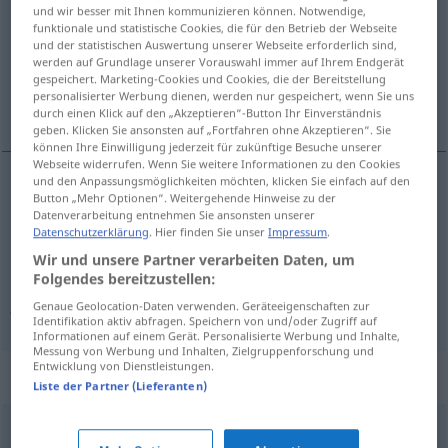
und wir besser mit Ihnen kommunizieren können. Notwendige,
funktionale und statistische Cookies, die für den Betrieb der Webseite
Übersicht aller Übersetzungen
und der statistischen Auswertung unserer Webseite erforderlich sind,
(Für mehr Details die Übersetzung anklicken/antippen)
werden auf Grundlage unserer Vorauswahl immer auf Ihrem Endgerät
gespeichert. Marketing-Cookies und Cookies, die der Bereitstellung
personalisierter Werbung dienen, werden nur gespeichert, wenn Sie uns
envious, jealous, filled with envy
durch einen Klick auf den „Akzeptieren“-Button Ihr Einverständnis
geben. Klicken Sie ansonsten auf „Fortfahren ohne Akzeptieren“. Sie
können Ihre Einwilligung jederzeit für zukünftige Besuche unserer
Webseite widerrufen. Wenn Sie weitere Informationen zu den Cookies
und den Anpassungsmöglichkeiten möchten, klicken Sie einfach auf den
Button „Mehr Optionen“. Weitergehende Hinweise zu der
filled with
envy
(
od
jealousy)
neiderfüllt
Blick etc
Datenverarbeitung entnehmen Sie ansonsten unserer
Datenschutzerklärung
. Hier finden Sie unser
Impressum
.
envious
neiderfüllt
Blick etc
Wir und unsere Partner verarbeiten Daten, um
Folgendes bereitzustellen:
jealous
neiderfüllt
Blick etc
Genaue Geolocation-Daten verwenden. Geräteeigenschaften zur
Identifikation aktiv abfragen. Speichern von und/oder Zugriff auf
Informationen auf einem Gerät. Personalisierte Werbung und Inhalte,
Messung von Werbung und Inhalten, Zielgruppenforschung und
Entwicklung von Dienstleistungen.
Synonyme für "neiderfüllt"
Liste der Partner (Lieferanten)
neidisch
,
missgünstig
,
scheel (ugs.)
,
neidvoll
,
livid (lat.,