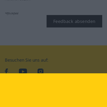
*Pflichtfeld
Feedback absenden
Besuchen Sie uns auf:
facebook
YouTube
Instagram
Langenscheidt