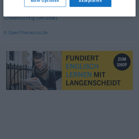
Mehr Optionen
Akzeptieren
veraltet)
,
schiefmäulig (ugs.)
,
neidig (landschaftlich)
,
scheelsüchtig (veraltet)
© OpenThesaurus.de