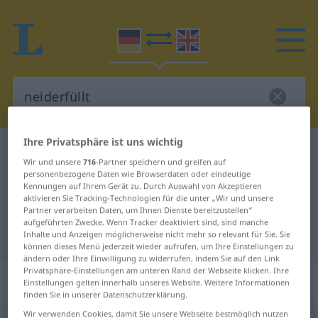
Ihre Privatsphäre ist uns wichtig
Deutsch-Englisch Wörterbuch
neiderfüllt
Wir und unsere
716
-Partner speichern und greifen auf
Deutsch-Englisch Übersetzung für
personenbezogene Daten wie Browserdaten oder eindeutige
Kennungen auf Ihrem Gerät zu. Durch Auswahl von Akzeptieren
"neiderfüllt"
aktivieren Sie Tracking-Technologien für die unter „Wir und unsere
Partner verarbeiten Daten, um Ihnen Dienste bereitzustellen“
aufgeführten Zwecke. Wenn Tracker deaktiviert sind, sind manche
Inhalte und Anzeigen möglicherweise nicht mehr so relevant für Sie. Sie
"neiderfüllt" Englisch Übersetzung
können dieses Menü jederzeit wieder aufrufen, um Ihre Einstellungen zu
ändern oder Ihre Einwilligung zu widerrufen, indem Sie auf den Link
Privatsphäre-Einstellungen am unteren Rand der Webseite klicken. Ihre
„neiderfüllt“
: Adjektiv
Einstellungen gelten innerhalb unseres Website. Weitere Informationen
finden Sie in unserer Datenschutzerklärung.
Wir verwenden Cookies, damit Sie unsere Webseite bestmöglich nutzen
neiderfüllt
adj