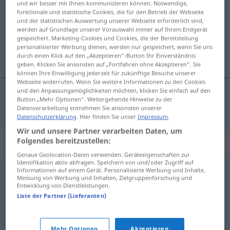
und wir besser mit Ihnen kommunizieren können. Notwendige,
funktionale und statistische Cookies, die für den Betrieb der Webseite
Übersicht aller Übersetzungen
und der statistischen Auswertung unserer Webseite erforderlich sind,
werden auf Grundlage unserer Vorauswahl immer auf Ihrem Endgerät
(Für mehr Details die Übersetzung anklicken/antippen)
gespeichert. Marketing-Cookies und Cookies, die der Bereitstellung
personalisierter Werbung dienen, werden nur gespeichert, wenn Sie uns
full of envy
durch einen Klick auf den „Akzeptieren“-Button Ihr Einverständnis
geben. Klicken Sie ansonsten auf „Fortfahren ohne Akzeptieren“. Sie
können Ihre Einwilligung jederzeit für zukünftige Besuche unserer
Webseite widerrufen. Wenn Sie weitere Informationen zu den Cookies
und den Anpassungsmöglichkeiten möchten, klicken Sie einfach auf den
Button „Mehr Optionen“. Weitergehende Hinweise zu der
full
of
envy
neidvoll
Datenverarbeitung entnehmen Sie ansonsten unserer
Datenschutzerklärung
. Hier finden Sie unser
Impressum
.
Wir und unsere Partner verarbeiten Daten, um
Folgendes bereitzustellen:
Synonyme für "neidvoll"
Genaue Geolocation-Daten verwenden. Geräteeigenschaften zur
Identifikation aktiv abfragen. Speichern von und/oder Zugriff auf
Informationen auf einem Gerät. Personalisierte Werbung und Inhalte,
Messung von Werbung und Inhalten, Zielgruppenforschung und
neidisch
,
neiderfüllt
,
missgünstig
,
scheel (ugs.)
,
livid (lat.,
Entwicklung von Dienstleistungen.
veraltet)
,
schiefmäulig (ugs.)
,
neidig (landschaftlich)
,
Liste der Partner (Lieferanten)
scheelsüchtig (veraltet)
Mehr Optionen
Akzeptieren