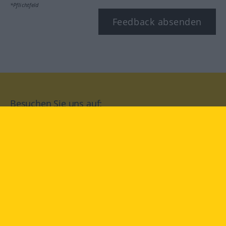
*Pflichtfeld
Feedback absenden
Besuchen Sie uns auf:
facebook
YouTube
Instagram
Langenscheidt
NUTZUNGSBEDINGUNGEN