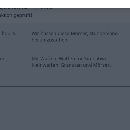
 Quellen für "Mörser"
ktion geprüft)
d hours.
Wir hassen diese Mörser, stundenlang
herumzustehen.
rms,
Mit Waffen, Waffen für Simbabwe,
Kleinwaffen, Granaten und Mörser.