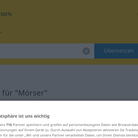
HMEN
Übersetzen
 für "Mörser"
g
atsphäre ist uns wichtig
sere
716
-Partner speichern und greifen auf personenbezogene Daten wie Browserdat
Kennungen auf Ihrem Gerät zu. Durch Auswahl von Akzeptieren aktivieren Sie Trackin
n für die unter „Wir und unsere Partner verarbeiten Daten, um Ihnen Dienste bereitz