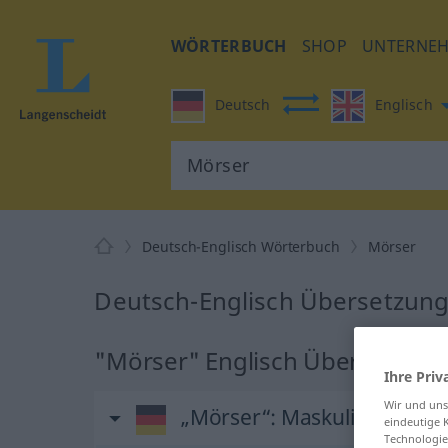
WÖRTERBUCH
SHOP
UNTERNE
Deutsch
Englisch
Deutsch-Englisch Wörterbuch
Mörser
Deutsch-Englisch Übersetzung
"Mörser" Englisch Übersetzun
Ihre Priv
Wir und un
„Mörser“
: Maskulinum
eindeutige 
Technologie