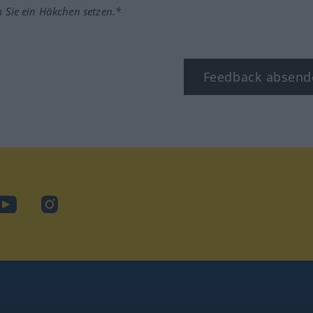
m Sie ein Häkchen setzen.*
Feedback absend
ook
YouTube
Instagram