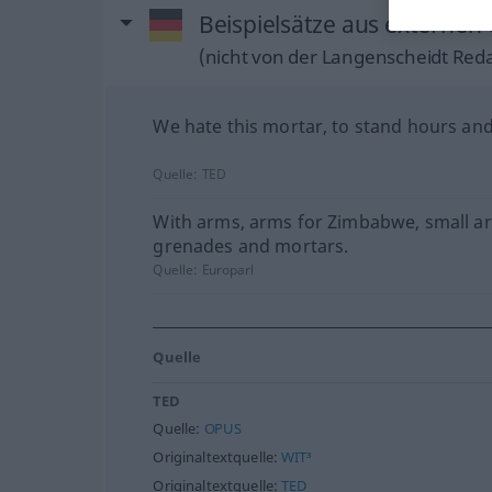
Beispielsätze aus externen
(nicht von der Langenscheidt Reda
We hate this mortar, to stand hours an
Quelle:
TED
With arms, arms for Zimbabwe, small a
grenades and mortars.
Quelle:
Europarl
Quelle
TED
Quelle:
OPUS
Originaltextquelle:
WIT³
Originaltextquelle:
TED