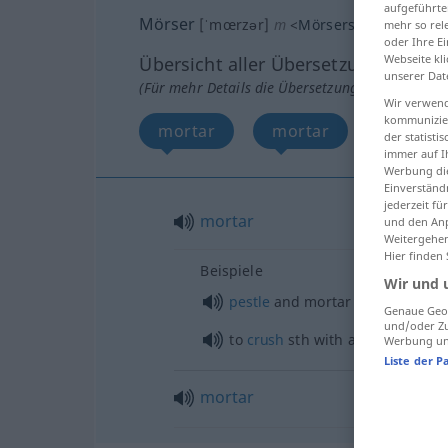
aufgeführte
Mörser
[ˈmœrzər]
m
<
Mörsers
;
Mörser
>
mehr so rel
oder Ihre E
Webseite kli
Übersicht aller Übersetzungen
unserer Dat
(Für mehr Details die Übersetzung anklicken/an
Wir verwend
kommunizier
mortar
mortar
der statist
immer auf I
Werbung die
Einverständ
jederzeit f
mortar
und den Anp
Weitergehen
Hier finden
Beispiele
Wir und 
pestle
and mortar
Genaue Geol
und/oder Zu
to
crush
sth
with a
pestle
and m
Werbung und
Liste der P
mortar