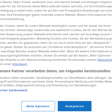
n Zwecke. Wenn Tracker deaktiviert sind, sind manche Inhalte und Anzeigen mögliche
evant für Sie. Sie können dieses Menü jederzeit wieder aufrufen, um Ihre Einstellung
inwilligung zu widerrufen, indem Sie auf den Link Privatsphäre-Einstellungen am unt
cken. Ihre Einstellungen gelten innerhalb unseres Website. Weitere Informationen fin
enschutzerklärung.
tippen)
en Cookies, damit Sie unsere Webseite bestmöglich nutzen und wir besser mit Ihnen
en können. Notwendige, funktionale und statistische Cookies, die für den Betrieb d
ischen Auswertung unserer Webseite erforderlich sind, werden auf Grundlage unserer
hrem Endgerät gespeichert. Marketing-Cookies und Cookies, die der Bereitstellung per
nen, werden nur gespeichert, wenn Sie uns durch einen Klick auf den „Akzeptieren“-
nis geben. Klicken Sie ansonsten auf „Fortfahren ohne Akzeptieren“. Sie können Ihre 
ür zukünftige Besuche unserer Webseite widerrufen. Wenn Sie weitere Informationen 
Mörser
Gefäß
assungsmöglichkeiten möchten, klicken Sie einfach auf den Button „Mehr Optionen“
de Hinweise zu der Datenverarbeitung entnehmen Sie ansonsten unserer
Datenschut
 Sie unser
Impressum
.
unsere Partner verarbeiten Daten, um Folgendes bereitzustellen:
od
Mörser mit
Pistill
(
Stößel)
ocation-Daten verwenden. Geräteeigenschaften zur Identifikation aktiv abfragen. Sp
griff auf Informationen auf einem Gerät. Personalisierte Werbung und Inhalte, Mes
ortar
etwas
im Mörser
zerstoßen
 Inhalten, Zielgruppenforschung und Entwicklung von Dienstleistungen.
artner (Lieferanten)
Mörser
MIL
Mehr Optionen
Akzeptieren