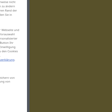
rweise nicht
en zu ändern
eren Rand der
den Sie in
er Webseite und
 Vorauswahl
sonalisierter
Button Ihr
Einwilligung
zu den Cookies
.
zerklärung
.
eichern von
sung von