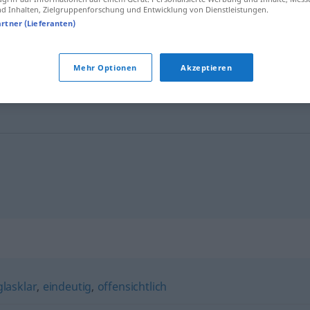
 Inhalten, Zielgruppenforschung und Entwicklung von Dienstleistungen.
artner (Lieferanten)
s a
Sollten die manifest werden, hat die
WWU ein Problem.
Mehr Optionen
Akzeptieren
glasklar
,
eindeutig
,
offensichtlich