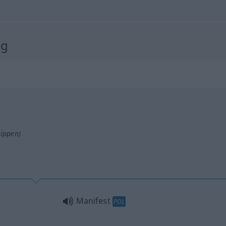
ng
tippen)
Manifest
POL