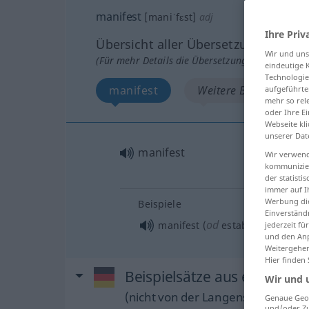
manifest
[maniˈfɛst]
adj
Ihre Priv
Übersicht aller Übersetzungen
Wir und un
(Für mehr Details die Übersetzung anklicken/an
eindeutige 
Technologie
manifest
Weitere Beispiele...
aufgeführte
mehr so rel
oder Ihre E
Webseite kli
unserer Dat
manifest
Wir verwend
kommunizier
der statist
immer auf I
Werbung die
Beispiele
Einverständ
od
manifest (
established) chara
jederzeit f
und den Anp
Weitergehen
Hier finden
Beispielsätze aus externen 
Wir und 
(nicht von der Langenscheidt Reda
Genaue Geol
und/oder Zu