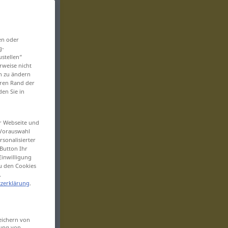
en oder
g-
ustellen“
rweise nicht
en zu ändern
eren Rand der
den Sie in
er Webseite und
 Vorauswahl
sonalisierter
Button Ihr
Einwilligung
zu den Cookies
.
zerklärung
.
eichern von
sung von