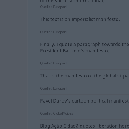
of the Socialist International.
Quelle:
Europarl
This text is an imperialist manifesto.
Quelle:
Europarl
Finally, I quote a paragraph towards the
President Barroso's manifesto.
Quelle:
Europarl
That is the manifesto of the globalist pa
Quelle:
Europarl
Pavel Durov's cartoon political manifest
Quelle:
GlobalVoices
Blog Ação Cidadã quotes liberation her