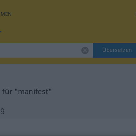
HMEN
Übersetzen
 für "manifest"
ng