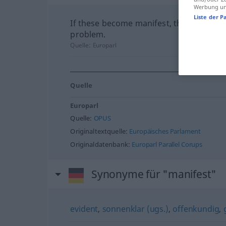
Werbung und
Liste der P
If these become manifest, then EMU ha
problem.
Quelle:
Europarl
Quelle
Europarl
Quelle:
OPUS
Originaltextquelle:
Europäisches Parlament
Originaldatenbank:
Europarl Parallel Corups
Synonyme für "manifest"
evident
,
sonnenklar (ugs.)
,
offenkundig
,