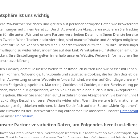
atsphäre ist uns wichtig
sere
716
-Partner speichern und greifen auf personenbezogene Daten wie Browserdat
tippen)
Kennungen auf Ihrem Gerät zu. Durch Auswahl von Akzeptieren aktivieren Sie Trackin
n für die unter „Wir und unsere Partner verarbeiten Daten, um Ihnen Dienste bereitz
n Zwecke. Wenn Tracker deaktiviert sind, sind manche Inhalte und Anzeigen mögliche
evant für Sie. Sie können dieses Menü jederzeit wieder aufrufen, um Ihre Einstellung
inwilligung zu widerrufen, indem Sie auf den Link Privatsphäre-Einstellungen am unt
cken. Ihre Einstellungen gelten innerhalb unseres Website. Weitere Informationen fin
enschutzerklärung.
manifest
offenkundig, offenbar
en Cookies, damit Sie unsere Webseite bestmöglich nutzen und wir besser mit Ihnen
en können. Notwendige, funktionale und statistische Cookies, die für den Betrieb d
<
>
PRÄD
ischen Auswertung unserer Webseite erforderlich sind, werden auf Grundlage unserer
hrem Endgerät gespeichert. Marketing-Cookies und Cookies, die der Bereitstellung per
nen, werden nur gespeichert, wenn Sie uns durch einen Klick auf den „Akzeptieren“-
nis geben. Klicken Sie ansonsten auf „Fortfahren ohne Akzeptieren“. Sie können Ihre 
cteristics
manifeste Eigenschaften
ür zukünftige Besuche unserer Webseite widerrufen. Wenn Sie weitere Informationen 
PSYCH
assungsmöglichkeiten möchten, klicken Sie einfach auf den Button „Mehr Optionen“
de Hinweise zu der Datenverarbeitung entnehmen Sie ansonsten unserer
Datenschut
 Sie unser
Impressum
.
Quellen für "manifest"
unsere Partner verarbeiten Daten, um Folgendes bereitzustellen:
ktion geprüft)
ocation-Daten verwenden. Geräteeigenschaften zur Identifikation aktiv abfragen. Sp
griff auf Informationen auf einem Gerät. Personalisierte Werbung und Inhalte, Mes