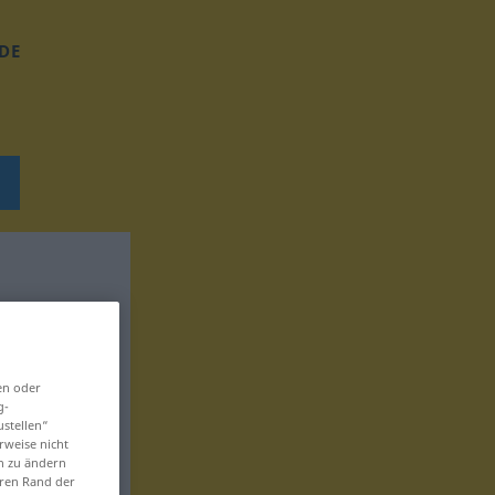
DE
en oder
g-
ustellen“
rweise nicht
en zu ändern
eren Rand der