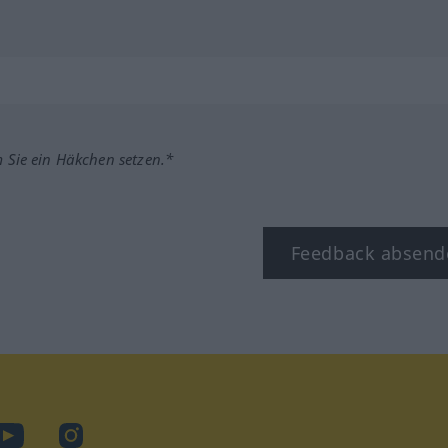
m Sie ein Häkchen setzen.*
Feedback absend
ook
YouTube
Instagram