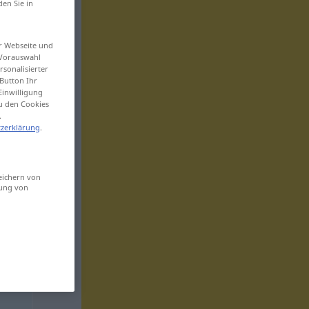
den Sie in
er Webseite und
 Vorauswahl
sonalisierter
Button Ihr
Einwilligung
zu den Cookies
.
zerklärung
.
eichern von
sung von