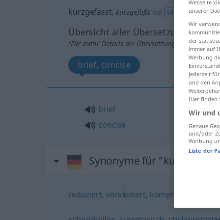
Webseite kli
kurzgefasst
unserer Dat
,
kurzgefaßt
adj
AR
Wir verwend
Übersicht aller Übersetzungen
kommunizier
der statist
(Für mehr Details die Übersetzung anklicken/an
immer auf I
Werbung die
brief, concise
Einverständ
jederzeit f
und den Anp
Weitergehen
Hier finden
brief
Wir und 
concise
Genaue Geol
und/oder Zu
Werbung und
Liste der P
Synonyme für "kurzgefasst
reduziert
,
verkleinert
,
komprimiert
,
komp
schnörkellos
,
summarisch
,
stichwortarti