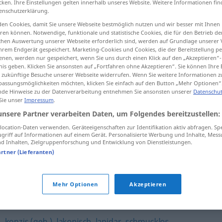
cken. Ihre Einstellungen gelten innerhalb unseres Website. Weitere Informationen fin
enschutzerklärung.
en Cookies, damit Sie unsere Webseite bestmöglich nutzen und wir besser mit Ihnen
en können. Notwendige, funktionale und statistische Cookies, die für den Betrieb d
ischen Auswertung unserer Webseite erforderlich sind, werden auf Grundlage unserer
tippen)
hrem Endgerät gespeichert. Marketing-Cookies und Cookies, die der Bereitstellung per
nen, werden nur gespeichert, wenn Sie uns durch einen Klick auf den „Akzeptieren“-
nis geben. Klicken Sie ansonsten auf „Fortfahren ohne Akzeptieren“. Sie können Ihre 
ür zukünftige Besuche unserer Webseite widerrufen. Wenn Sie weitere Informationen 
assungsmöglichkeiten möchten, klicken Sie einfach auf den Button „Mehr Optionen“
de Hinweise zu der Datenverarbeitung entnehmen Sie ansonsten unserer
Datenschut
 Sie unser
Impressum
.
kurzgefasst
Grammatik etc
unsere Partner verarbeiten Daten, um Folgendes bereitzustellen:
ocation-Daten verwenden. Geräteeigenschaften zur Identifikation aktiv abfragen. Sp
griff auf Informationen auf einem Gerät. Personalisierte Werbung und Inhalte, Mes
 Inhalten, Zielgruppenforschung und Entwicklung von Dienstleistungen.
artner (Lieferanten)
"
Mehr Optionen
Akzeptieren
akt
g
,
konzis (geh.)
,
lakonisch
,
lapidar
,
schmucklos