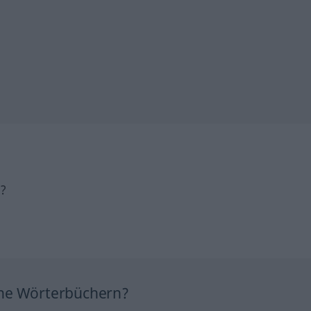
h?
ine Wörterbüchern?