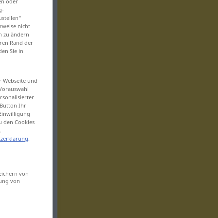
en oder
g-
ustellen“
rweise nicht
en zu ändern
eren Rand der
den Sie in
er Webseite und
 Vorauswahl
sonalisierter
Button Ihr
Einwilligung
zu den Cookies
.
zerklärung
.
eichern von
sung von