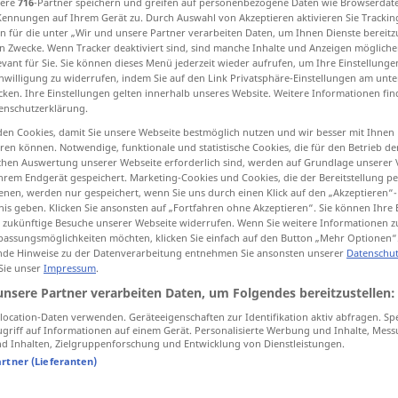
sere
716
-Partner speichern und greifen auf personenbezogene Daten wie Browserdat
Kennungen auf Ihrem Gerät zu. Durch Auswahl von Akzeptieren aktivieren Sie Trackin
n für die unter „Wir und unsere Partner verarbeiten Daten, um Ihnen Dienste bereitz
n Zwecke. Wenn Tracker deaktiviert sind, sind manche Inhalte und Anzeigen mögliche
evant für Sie. Sie können dieses Menü jederzeit wieder aufrufen, um Ihre Einstellung
tippen)
inwilligung zu widerrufen, indem Sie auf den Link Privatsphäre-Einstellungen am unt
cken. Ihre Einstellungen gelten innerhalb unseres Website. Weitere Informationen fin
enschutzerklärung.
en Cookies, damit Sie unsere Webseite bestmöglich nutzen und wir besser mit Ihnen
en können. Notwendige, funktionale und statistische Cookies, die für den Betrieb d
ischen Auswertung unserer Webseite erforderlich sind, werden auf Grundlage unserer
hrem Endgerät gespeichert. Marketing-Cookies und Cookies, die der Bereitstellung per
nen, werden nur gespeichert, wenn Sie uns durch einen Klick auf den „Akzeptieren“-
stichwortartig
nis geben. Klicken Sie ansonsten auf „Fortfahren ohne Akzeptieren“. Sie können Ihre 
ür zukünftige Besuche unserer Webseite widerrufen. Wenn Sie weitere Informationen 
assungsmöglichkeiten möchten, klicken Sie einfach auf den Button „Mehr Optionen“
de Hinweise zu der Datenverarbeitung entnehmen Sie ansonsten unserer
Datenschut
 Sie unser
Impressum
.
unsere Partner verarbeiten Daten, um Folgendes bereitzustellen:
ocation-Daten verwenden. Geräteeigenschaften zur Identifikation aktiv abfragen. Sp
griff auf Informationen auf einem Gerät. Personalisierte Werbung und Inhalte, Mes
 Inhalten, Zielgruppenforschung und Entwicklung von Dienstleistungen.
artner (Lieferanten)
tippen)