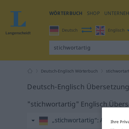
WÖRTERBUCH
SHOP
UNTERNE
Deutsch
Englisch
Deutsch-Englisch Wörterbuch
stichwortar
Deutsch-Englisch Übersetzung 
"stichwortartig" Englisch Über
„stichwortartig“
: Adjektiv
Ihre Priv