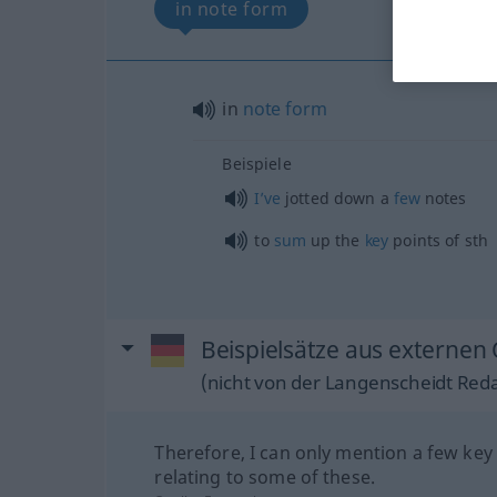
in note form
in
note
form
Beispiele
I’ve
jotted down a
few
notes
to
sum
up the
key
points of
sth
Beispielsätze aus externen 
(nicht von der Langenscheidt Reda
Therefore, I can only mention a few key
relating to some of these.