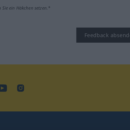
m Sie ein Häkchen setzen.*
Feedback absend
ook
YouTube
Instagram