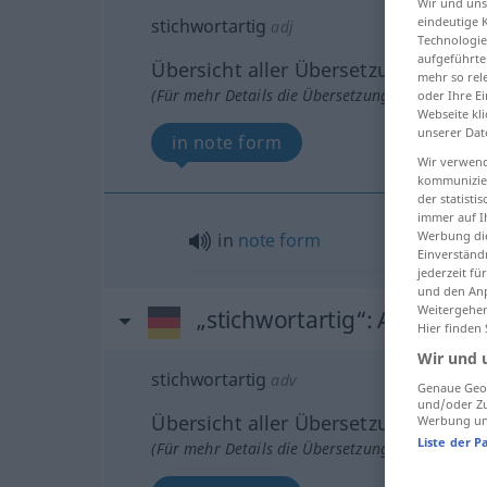
Wir und un
eindeutige 
stichwortartig
adj
Technologie
aufgeführte
Übersicht aller Übersetzungen
mehr so rel
(Für mehr Details die Übersetzung anklicken/an
oder Ihre E
Webseite kli
unserer Dat
in note form
Wir verwend
kommunizier
der statist
immer auf I
Werbung die
in
note
form
Einverständ
jederzeit f
und den Anp
Weitergehen
„stichwortartig“
: Adverb
Hier finden
Wir und 
stichwortartig
adv
Genaue Geol
und/oder Zu
Übersicht aller Übersetzungen
Werbung und
Liste der P
(Für mehr Details die Übersetzung anklicken/an