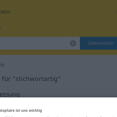
HMEN
Übersetzen
tig
für "stichwortartig"
setzung
atsphäre ist uns wichtig