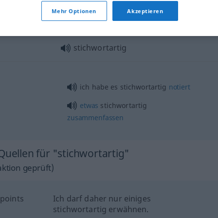
Mehr Optionen
Akzeptieren
stichwortartig
ich habe es stichwortartig
notiert
etwas
stichwortartig
zusammenfassen
Quellen für "stichwortartig"
ktion geprüft)
 points
Ich darf daher nur einiges
stichwortartig erwähnen.