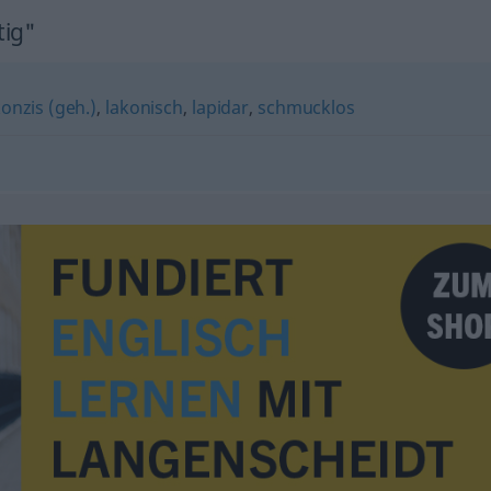
tig"
onzis (geh.)
,
lakonisch
,
lapidar
,
schmucklos