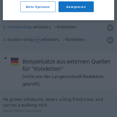
muttonchops
Koteletten
Backenbartform
Mehr Optionen
Akzeptieren
a.
mutton
chops
Koteletten
BR
a.
muttonchop
whiskers
Koteletten
a.
mutton-chop
whiskers
Koteletten
BR
Beispielsätze aus externen Quellen
für "Koteletten"
(nicht von der Langenscheidt Redaktion
geprüft)
He grows sideburns, wears a long frock-coat, and
carries a walking stick.
Quelle:
News-Commentary