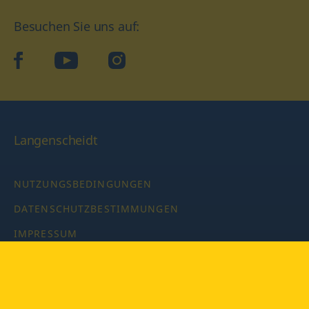
Besuchen Sie uns auf:
facebook
YouTube
Instagram
Langenscheidt
NUTZUNGSBEDINGUNGEN
DATENSCHUTZBESTIMMUNGEN
IMPRESSUM
PRIVATSPHÄRE-EINSTELLUNGEN
LATEINWÖRTERBUCH MIT CODE