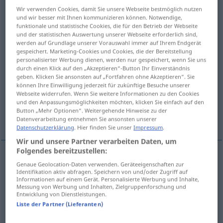
Wir verwenden Cookies, damit Sie unsere Webseite bestmöglich nutzen
Übersicht aller Übersetzungen
und wir besser mit Ihnen kommunizieren können. Notwendige,
funktionale und statistische Cookies, die für den Betrieb der Webseite
(Für mehr Details die Übersetzung anklicken/antippen)
und der statistischen Auswertung unserer Webseite erforderlich sind,
werden auf Grundlage unserer Vorauswahl immer auf Ihrem Endgerät
sideburns, sideboards
gespeichert. Marketing-Cookies und Cookies, die der Bereitstellung
personalisierter Werbung dienen, werden nur gespeichert, wenn Sie uns
durch einen Klick auf den „Akzeptieren“-Button Ihr Einverständnis
geben. Klicken Sie ansonsten auf „Fortfahren ohne Akzeptieren“. Sie
muttonchops, mutton chops, muttonchop
können Ihre Einwilligung jederzeit für zukünftige Besuche unserer
whiskers
Webseite widerrufen. Wenn Sie weitere Informationen zu den Cookies
und den Anpassungsmöglichkeiten möchten, klicken Sie einfach auf den
Button „Mehr Optionen“. Weitergehende Hinweise zu der
mutton-chop whiskers
Datenverarbeitung entnehmen Sie ansonsten unserer
Datenschutzerklärung
. Hier finden Sie unser
Impressum
.
Wir und unsere Partner verarbeiten Daten, um
Folgendes bereitzustellen:
Genaue Geolocation-Daten verwenden. Geräteeigenschaften zur
sideburns
Koteletten
seitlicher Bart
Identifikation aktiv abfragen. Speichern von und/oder Zugriff auf
Informationen auf einem Gerät. Personalisierte Werbung und Inhalte,
Messung von Werbung und Inhalten, Zielgruppenforschung und
a.
sideboards
Koteletten
BR
Entwicklung von Dienstleistungen.
Liste der Partner (Lieferanten)