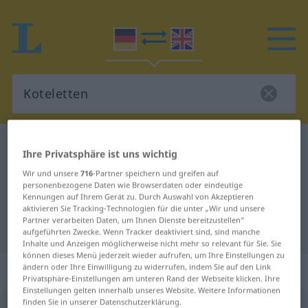
Deutsch-Englisch Wörterbuch
Koteletten
Ihre Privatsphäre ist uns wichtig
Deutsch-Englisch Übersetzung für
Wir und unsere
716
-Partner speichern und greifen auf
personenbezogene Daten wie Browserdaten oder eindeutige
"Koteletten"
Kennungen auf Ihrem Gerät zu. Durch Auswahl von Akzeptieren
aktivieren Sie Tracking-Technologien für die unter „Wir und unsere
Partner verarbeiten Daten, um Ihnen Dienste bereitzustellen“
"Koteletten" Englisch Übersetzung
aufgeführten Zwecke. Wenn Tracker deaktiviert sind, sind manche
Inhalte und Anzeigen möglicherweise nicht mehr so relevant für Sie. Sie
können dieses Menü jederzeit wieder aufrufen, um Ihre Einstellungen zu
„Koteletten“
: Plural
ändern oder Ihre Einwilligung zu widerrufen, indem Sie auf den Link
Privatsphäre-Einstellungen am unteren Rand der Webseite klicken. Ihre
Einstellungen gelten innerhalb unseres Website. Weitere Informationen
finden Sie in unserer Datenschutzerklärung.
Koteletten
pl