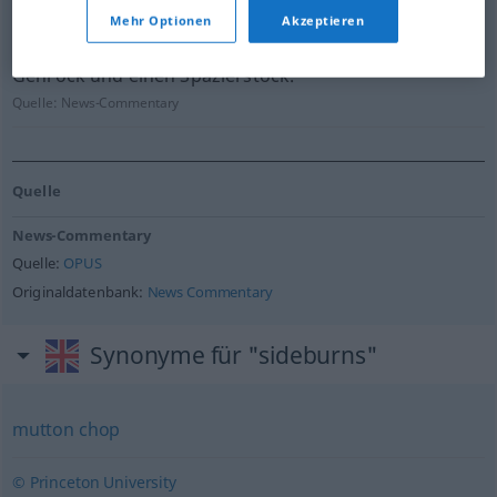
Mehr Optionen
Akzeptieren
Er lässt sich Koteletten wachsen, trägt einen langen
Gehrock und einen Spazierstock.
Quelle:
News-Commentary
Quelle
News-Commentary
Quelle:
OPUS
Originaldatenbank:
News Commentary
Synonyme für "sideburns"
mutton chop
© Princeton University