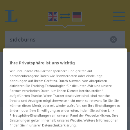
Englisch-Deutsch Wörterbuch
sideburns
Ihre Privatsphäre ist uns wichtig
Englisch-Deutsch Übersetzung für
Wir und unsere
716
-Partner speichern und greifen auf
personenbezogene Daten wie Browserdaten oder eindeutige
"sideburns"
Kennungen auf Ihrem Gerät zu. Durch Auswahl von Akzeptieren
aktivieren Sie Tracking-Technologien für die unter „Wir und unsere
Partner verarbeiten Daten, um Ihnen Dienste bereitzustellen“
aufgeführten Zwecke. Wenn Tracker deaktiviert sind, sind manche
"sideburns" Deutsch Übersetzung
Inhalte und Anzeigen möglicherweise nicht mehr so relevant für Sie. Sie
können dieses Menü jederzeit wieder aufrufen, um Ihre Einstellungen zu
ändern oder Ihre Einwilligung zu widerrufen, indem Sie auf den Link
„sideburns“
: plural noun
Privatsphäre-Einstellungen am unteren Rand der Webseite klicken. Ihre
Einstellungen gelten innerhalb unseres Website. Weitere Informationen
finden Sie in unserer Datenschutzerklärung.
sideburns
spl