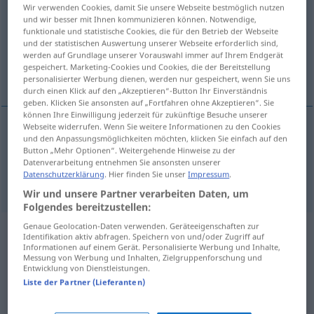
Wir verwenden Cookies, damit Sie unsere Webseite bestmöglich nutzen
und wir besser mit Ihnen kommunizieren können. Notwendige,
Übersicht aller Übersetzungen
funktionale und statistische Cookies, die für den Betrieb der Webseite
(Für mehr Details die Übersetzung anklicken/antippen)
und der statistischen Auswertung unserer Webseite erforderlich sind,
werden auf Grundlage unserer Vorauswahl immer auf Ihrem Endgerät
gespeichert. Marketing-Cookies und Cookies, die der Bereitstellung
Backenbart, Koteletten
personalisierter Werbung dienen, werden nur gespeichert, wenn Sie uns
durch einen Klick auf den „Akzeptieren“-Button Ihr Einverständnis
geben. Klicken Sie ansonsten auf „Fortfahren ohne Akzeptieren“. Sie
können Ihre Einwilligung jederzeit für zukünftige Besuche unserer
Webseite widerrufen. Wenn Sie weitere Informationen zu den Cookies
und den Anpassungsmöglichkeiten möchten, klicken Sie einfach auf den
Backenbart
m
sideburns
burnsides
Button „Mehr Optionen“. Weitergehende Hinweise zu der
Datenverarbeitung entnehmen Sie ansonsten unserer
Datenschutzerklärung
. Hier finden Sie unser
Impressum
.
Koteletten
pl
sideburns
burnsides
Wir und unsere Partner verarbeiten Daten, um
Folgendes bereitzustellen:
Genaue Geolocation-Daten verwenden. Geräteeigenschaften zur
Beispielsätze aus externen Quellen
Identifikation aktiv abfragen. Speichern von und/oder Zugriff auf
Informationen auf einem Gerät. Personalisierte Werbung und Inhalte,
für "sideburns"
Messung von Werbung und Inhalten, Zielgruppenforschung und
Entwicklung von Dienstleistungen.
(nicht von der Langenscheidt Redaktion
Liste der Partner (Lieferanten)
geprüft)