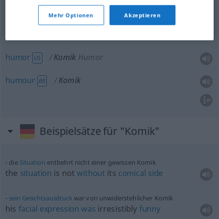
comic
element
Komik
komisches Element
Mehr Optionen
Akzeptieren
humor
Komik
Humor
US
humour
Komik
BR
Beispielsätze für "Komik"
die
Situation
entbehrt nicht einer gewissen Komik
the
situation
is not
without
its
comical
side
sein
Gesichtsausdruck
war von unwiderstehlicher Komik
his
facial
expression
was
irresistibly
funny