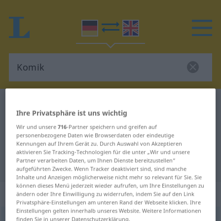
Deutsch-Englisch Wörterbuch
Komik
Ihre Privatsphäre ist uns wichtig
Deutsch-Englisch Übersetzung für
Wir und unsere
716
-Partner speichern und greifen auf
"Komik"
personenbezogene Daten wie Browserdaten oder eindeutige
Kennungen auf Ihrem Gerät zu. Durch Auswahl von Akzeptieren
aktivieren Sie Tracking-Technologien für die unter „Wir und unsere
Partner verarbeiten Daten, um Ihnen Dienste bereitzustellen“
"Komik" Englisch Übersetzung
aufgeführten Zwecke. Wenn Tracker deaktiviert sind, sind manche
Inhalte und Anzeigen möglicherweise nicht mehr so relevant für Sie. Sie
können dieses Menü jederzeit wieder aufrufen, um Ihre Einstellungen zu
„Komik“
: Femininum
ändern oder Ihre Einwilligung zu widerrufen, indem Sie auf den Link
Privatsphäre-Einstellungen am unteren Rand der Webseite klicken. Ihre
Einstellungen gelten innerhalb unseres Website. Weitere Informationen
Komik
finden Sie in unserer Datenschutzerklärung.
[ˈkoːmɪk]
f
<
Komik
;
kein
pl
>