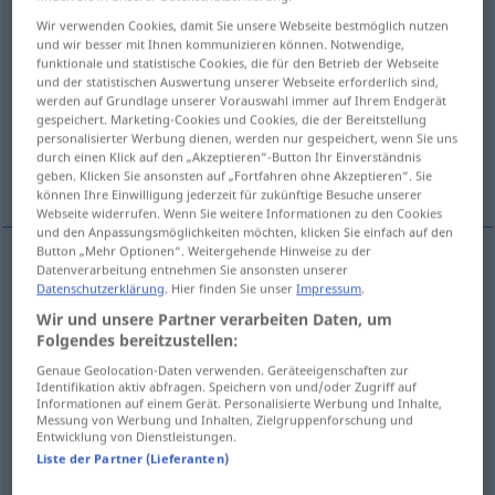
Wir verwenden Cookies, damit Sie unsere Webseite bestmöglich nutzen
Übersicht aller Übersetzungen
und wir besser mit Ihnen kommunizieren können. Notwendige,
funktionale und statistische Cookies, die für den Betrieb der Webseite
(Für mehr Details die Übersetzung anklicken/antippen)
und der statistischen Auswertung unserer Webseite erforderlich sind,
werden auf Grundlage unserer Vorauswahl immer auf Ihrem Endgerät
the comic
comic effect
gespeichert. Marketing-Cookies und Cookies, die der Bereitstellung
personalisierter Werbung dienen, werden nur gespeichert, wenn Sie uns
durch einen Klick auf den „Akzeptieren“-Button Ihr Einverständnis
comic element
humor, humour
geben. Klicken Sie ansonsten auf „Fortfahren ohne Akzeptieren“. Sie
können Ihre Einwilligung jederzeit für zukünftige Besuche unserer
Webseite widerrufen. Wenn Sie weitere Informationen zu den Cookies
und den Anpassungsmöglichkeiten möchten, klicken Sie einfach auf den
Button „Mehr Optionen“. Weitergehende Hinweise zu der
Datenverarbeitung entnehmen Sie ansonsten unserer
the
comic
Komik
das Komische
Datenschutzerklärung
. Hier finden Sie unser
Impressum
.
Wir und unsere Partner verarbeiten Daten, um
Folgendes bereitzustellen:
Genaue Geolocation-Daten verwenden. Geräteeigenschaften zur
Identifikation aktiv abfragen. Speichern von und/oder Zugriff auf
comic
effect
Komik
komische Wirkung
Informationen auf einem Gerät. Personalisierte Werbung und Inhalte,
Messung von Werbung und Inhalten, Zielgruppenforschung und
Entwicklung von Dienstleistungen.
Liste der Partner (Lieferanten)