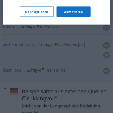
Mehr Optionen
Akzeptieren
melodious
klangvoll
melodisch
tuneful
klangvoll
melodisch
well-known
klangvoll
bedeutend
FIG
(
ATTR
)
illustrious
klangvoll
Titel etc
FIG
Beispielsätze aus externen Quellen
für "klangvoll"
(nicht von der Langenscheidt Redaktion
geprüft)