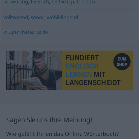
schwülstig
,
feierlich
,
festlich
,
pathetisch
volltönend
,
sonor
,
wohlklingend
© OpenThesaurus.de
Sagen Sie uns Ihre Meinung!
Wie gefällt Ihnen das Online Wörterbuch?