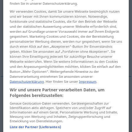
finden Sie in unserer Datenschutzerklärung.
Übersicht aller Übersetzungen
Wir verwenden Cookies, damit Sie unsere Webseite bestmöglich nutzen
und wir besser mit Ihnen kommunizieren können. Notwendige,
(Für mehr Details die Übersetzung anklicken/antippen)
funktionale und statistische Cookies, die für den Betrieb der Webseite
und der statistischen Auswertung unserer Webseite erforderlich sind,
sonorous, resounding
fine-sounding
werden auf Grundlage unserer Vorauswahl immer auf Ihrem Endgerät
gespeichert. Marketing-Cookies und Cookies, die der Bereitstellung
personalisierter Werbung dienen, werden nur gespeichert, wenn Sie uns
melodious, tuneful
well-known
durch einen Klick auf den „Akzeptieren“-Button Ihr Einverständnis
geben. Klicken Sie ansonsten auf „Fortfahren ohne Akzeptieren“. Sie
können Ihre Einwilligung jederzeit für zukünftige Besuche unserer
Webseite widerrufen. Wenn Sie weitere Informationen zu den Cookies
illustrious
und den Anpassungsmöglichkeiten möchten, klicken Sie einfach auf den
Button „Mehr Optionen“. Weitergehende Hinweise zu der
Datenverarbeitung entnehmen Sie ansonsten unserer
Datenschutzerklärung
. Hier finden Sie unser
Impressum
.
Wir und unsere Partner verarbeiten Daten, um
sonorous
klangvoll
Stimme, Sprache etc
Folgendes bereitzustellen:
Genaue Geolocation-Daten verwenden. Geräteeigenschaften zur
resounding
klangvoll
Stimme, Sprache etc
Identifikation aktiv abfragen. Speichern von und/oder Zugriff auf
Informationen auf einem Gerät. Personalisierte Werbung und Inhalte,
Messung von Werbung und Inhalten, Zielgruppenforschung und
Entwicklung von Dienstleistungen.
Liste der Partner (Lieferanten)
fine-sounding
klangvoll
wohlklingend