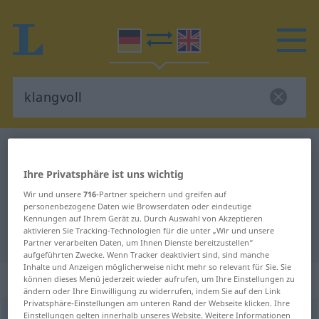
Deutsch-Englisch Wörterbuch
klangvoll
Deutsch-Englisch Übersetzung für
Ihre Privatsphäre ist uns wichtig
"klangvoll"
Wir und unsere
716
-Partner speichern und greifen auf
personenbezogene Daten wie Browserdaten oder eindeutige
Kennungen auf Ihrem Gerät zu. Durch Auswahl von Akzeptieren
aktivieren Sie Tracking-Technologien für die unter „Wir und unsere
"klangvoll" Englisch Übersetzung
Partner verarbeiten Daten, um Ihnen Dienste bereitzustellen“
aufgeführten Zwecke. Wenn Tracker deaktiviert sind, sind manche
Inhalte und Anzeigen möglicherweise nicht mehr so relevant für Sie. Sie
„klangvoll“
: Adjektiv
können dieses Menü jederzeit wieder aufrufen, um Ihre Einstellungen zu
ändern oder Ihre Einwilligung zu widerrufen, indem Sie auf den Link
Privatsphäre-Einstellungen am unteren Rand der Webseite klicken. Ihre
Einstellungen gelten innerhalb unseres Website. Weitere Informationen
klangvoll
[ˈklaŋ-]
adj