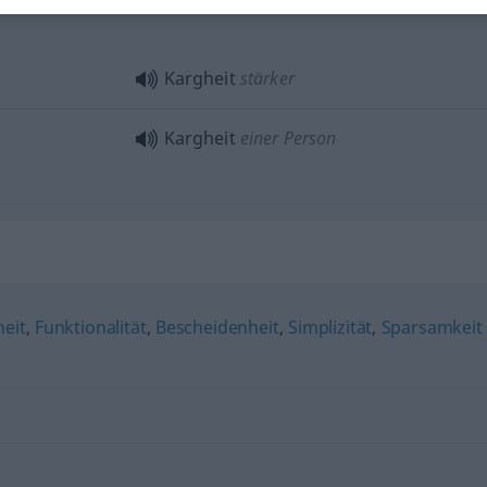
Kargheit
stärker
Kargheit
einer Person
eit
,
Funktionalität
,
Bescheidenheit
,
Simplizität
,
Sparsamkeit