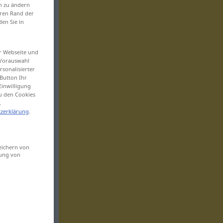
en zu ändern
eren Rand der
den Sie in
er Webseite und
 Vorauswahl
sonalisierter
Button Ihr
Einwilligung
zu den Cookies
.
zerklärung
.
eichern von
sung von