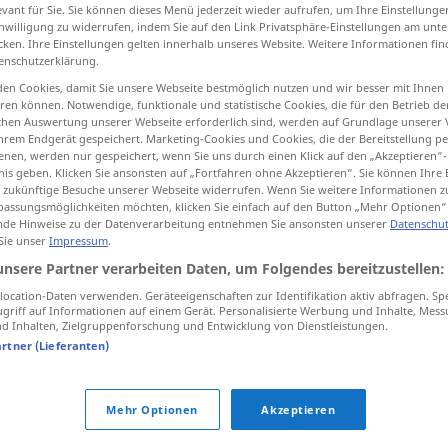
evant für Sie. Sie können dieses Menü jederzeit wieder aufrufen, um Ihre Einstellung
inwilligung zu widerrufen, indem Sie auf den Link Privatsphäre-Einstellungen am unt
cken. Ihre Einstellungen gelten innerhalb unseres Website. Weitere Informationen fin
enschutzerklärung.
tippen)
en Cookies, damit Sie unsere Webseite bestmöglich nutzen und wir besser mit Ihnen
en können. Notwendige, funktionale und statistische Cookies, die für den Betrieb d
ischen Auswertung unserer Webseite erforderlich sind, werden auf Grundlage unserer
, frugality, poorness
hrem Endgerät gespeichert. Marketing-Cookies und Cookies, die der Bereitstellung per
nen, werden nur gespeichert, wenn Sie uns durch einen Klick auf den „Akzeptieren“-
nis geben. Klicken Sie ansonsten auf „Fortfahren ohne Akzeptieren“. Sie können Ihre 
parsimony, frugality
ür zukünftige Besuche unserer Webseite widerrufen. Wenn Sie weitere Informationen 
assungsmöglichkeiten möchten, klicken Sie einfach auf den Button „Mehr Optionen“
de Hinweise zu der Datenverarbeitung entnehmen Sie ansonsten unserer
Datenschut
 Sie unser
Impressum
.
unsere Partner verarbeiten Daten, um Folgendes bereitzustellen:
Kargheit
des Mahles etc
ocation-Daten verwenden. Geräteeigenschaften zur Identifikation aktiv abfragen. Sp
griff auf Informationen auf einem Gerät. Personalisierte Werbung und Inhalte, Mes
 Inhalten, Zielgruppenforschung und Entwicklung von Dienstleistungen.
Kargheit
artner (Lieferanten)
BR
Mehr Optionen
Akzeptieren
Kargheit
des Bodens etc