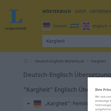
WÖRTERBUCH
SHOP
UNTERNE
Deutsch
Englisch
Deutsch-Englisch Wörterbuch
Kargheit
Deutsch-Englisch Übersetzung 
"Kargheit" Englisch Übersetzu
Ihre Priv
Wir und un
eindeutige 
„Kargheit“
: Femininum
Technologie
aufgeführte