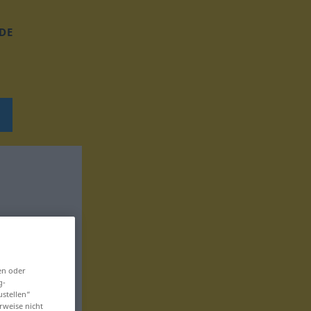
DE
en oder
g-
ustellen“
rweise nicht