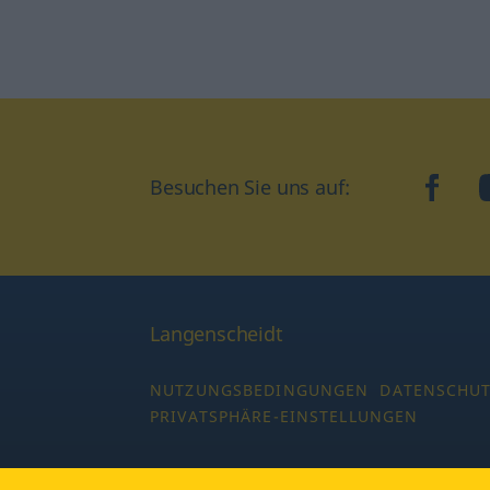
Besuchen Sie uns auf:
faceb
Langenscheidt
NUTZUNGSBEDINGUNGEN
DATENSCHU
PRIVATSPHÄRE-EINSTELLUNGEN
Copyright © 2026 PONS Langenscheidt GmbH,