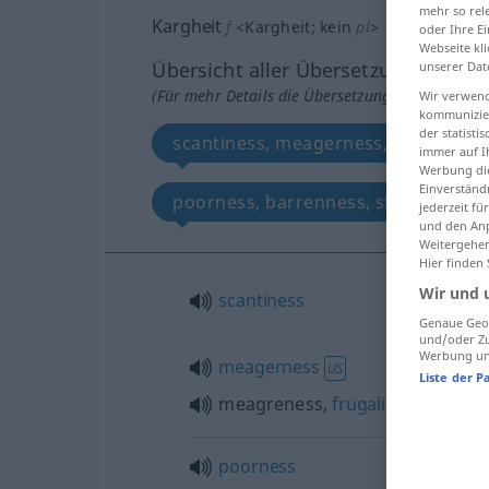
mehr so rel
Kargheit
f
<
Kargheit
;
kein
pl
>
oder Ihre E
Webseite kli
Übersicht aller Übersetzungen
unserer Dat
(Für mehr Details die Übersetzung anklicken/an
Wir verwend
kommunizier
der statist
scantiness, meagerness, meagreness
immer auf I
Werbung die
Einverständ
poorness, barrenness, sterility
jederzeit f
und den Anp
Weitergehen
Hier finden
Wir und 
scantiness
Genaue Geol
und/oder Zu
Werbung und
meagerness
US
Liste der P
meagreness,
frugality
,
poorness
poorness