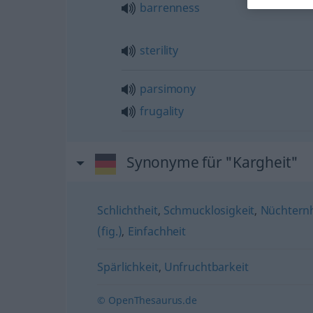
barrenness
sterility
parsimony
frugality
Synonyme für "Kargheit"
Schlichtheit
,
Schmucklosigkeit
,
Nüchternh
(fig.)
,
Einfachheit
Spärlichkeit
,
Unfruchtbarkeit
© OpenThesaurus.de