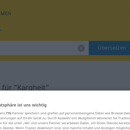
HMEN
Übersetzen
für "Kargheit"
ng
atsphäre ist uns wichtig
sere
716
-Partner speichern und greifen auf personenbezogene Daten wie Browserdat
Kennungen auf Ihrem Gerät zu. Durch Auswahl von Akzeptieren aktivieren Sie Trackin
n für die unter „Wir und unsere Partner verarbeiten Daten, um Ihnen Dienste bereitz
n Zwecke. Wenn Tracker deaktiviert sind, sind manche Inhalte und Anzeigen mögliche