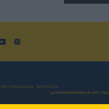
ook
YouTube
Instagram
TZBESTIMMUNGEN
IMPRESSUM
LATEINWÖRTERBUCH MIT COD
 Alle Rechte vorbehalten.