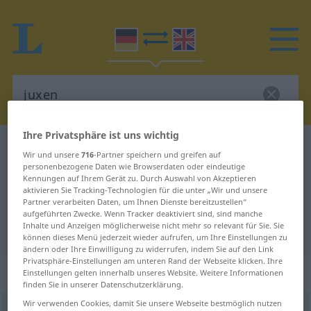
Ihre Privatsphäre ist uns wichtig
Deutsch-Englisch Wörterbuch
juxen
Wir und unsere
716
-Partner speichern und greifen auf
Deutsch-Englisch Übersetzung für
personenbezogene Daten wie Browserdaten oder eindeutige
Kennungen auf Ihrem Gerät zu. Durch Auswahl von Akzeptieren
"juxen"
aktivieren Sie Tracking-Technologien für die unter „Wir und unsere
Partner verarbeiten Daten, um Ihnen Dienste bereitzustellen“
aufgeführten Zwecke. Wenn Tracker deaktiviert sind, sind manche
Inhalte und Anzeigen möglicherweise nicht mehr so relevant für Sie. Sie
"juxen" Englisch Übersetzung
können dieses Menü jederzeit wieder aufrufen, um Ihre Einstellungen zu
ändern oder Ihre Einwilligung zu widerrufen, indem Sie auf den Link
Privatsphäre-Einstellungen am unteren Rand der Webseite klicken. Ihre
„juxen“
: intransitives Verb
Einstellungen gelten innerhalb unseres Website. Weitere Informationen
finden Sie in unserer Datenschutzerklärung.
Wir verwenden Cookies, damit Sie unsere Webseite bestmöglich nutzen
juxen
v/i
<
h
>
UMG
HUM