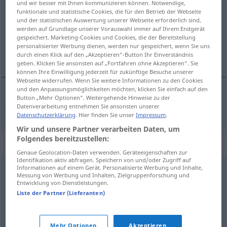
und wir besser mit Ihnen kommunizieren können. Notwendige,
funktionale und statistische Cookies, die für den Betrieb der Webseite
Übersicht aller Übersetzungen
und der statistischen Auswertung unserer Webseite erforderlich sind,
werden auf Grundlage unserer Vorauswahl immer auf Ihrem Endgerät
(Für mehr Details die Übersetzung anklicken/antippen)
gespeichert. Marketing-Cookies und Cookies, die der Bereitstellung
personalisierter Werbung dienen, werden nur gespeichert, wenn Sie uns
joke
durch einen Klick auf den „Akzeptieren“-Button Ihr Einverständnis
geben. Klicken Sie ansonsten auf „Fortfahren ohne Akzeptieren“. Sie
können Ihre Einwilligung jederzeit für zukünftige Besuche unserer
Webseite widerrufen. Wenn Sie weitere Informationen zu den Cookies
und den Anpassungsmöglichkeiten möchten, klicken Sie einfach auf den
Button „Mehr Optionen“. Weitergehende Hinweise zu der
joke
juxen
Datenverarbeitung entnehmen Sie ansonsten unserer
Datenschutzerklärung
. Hier finden Sie unser
Impressum
.
Wir und unsere Partner verarbeiten Daten, um
Folgendes bereitzustellen:
Synonyme für "juxen"
Genaue Geolocation-Daten verwenden. Geräteeigenschaften zur
Identifikation aktiv abfragen. Speichern von und/oder Zugriff auf
Informationen auf einem Gerät. Personalisierte Werbung und Inhalte,
Messung von Werbung und Inhalten, Zielgruppenforschung und
flachsen
,
spaßen
,
albern
,
herumkalbern (regional)
,
Entwicklung von Dienstleistungen.
blödeln
,
ulken
,
herumalbern
,
scherzen
,
herumblödeln
,
Liste der Partner (Lieferanten)
witzeln
Mehr Optionen
Akzeptieren