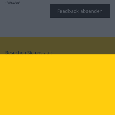
*Pflichtfeld
Feedback absenden
Besuchen Sie uns auf:
facebook
YouTube
Instagram
Langenscheidt
NUTZUNGSBEDINGUNGEN