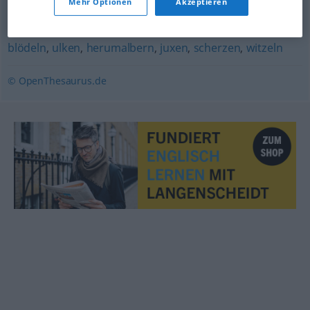
Mehr Optionen
Akzeptieren
flachsen
,
spaßen
,
albern
,
herumkalbern (regional)
,
blödeln
,
ulken
,
herumalbern
,
juxen
,
scherzen
,
witzeln
© OpenThesaurus.de