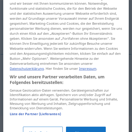
und wir besser mit Ihnen kommunizieren können. Notwendige,
herumblödeln
funktionale und statistische Cookies, die für den Betrieb der Webseite
v/i
<
trennb
;
-ge-
;
h
>
UMG
und der statistischen Auswertung unserer Webseite erforderlich sind,
werden auf Grundlage unserer Vorauswahl immer auf Ihrem Endgerät
Übersicht aller Übersetzungen
gespeichert. Marketing-Cookies und Cookies, die der Bereitstellung
(Für mehr Details die Übersetzung anklicken/antippen)
personalisierter Werbung dienen, werden nur gespeichert, wenn Sie uns
durch einen Klick auf den „Akzeptieren“-Button Ihr Einverständnis
geben. Klicken Sie ansonsten auf „Fortfahren ohne Akzeptieren“. Sie
talk rubbish
fool around
können Ihre Einwilligung jederzeit für zukünftige Besuche unserer
Webseite widerrufen. Wenn Sie weitere Informationen zu den Cookies
und den Anpassungsmöglichkeiten möchten, klicken Sie einfach auf den
Button „Mehr Optionen“. Weitergehende Hinweise zu der
Datenverarbeitung entnehmen Sie ansonsten unserer
Datenschutzerklärung
. Hier finden Sie unser
Impressum
.
fool
around
(
od
about)
herumblödeln
Blödsinn
Wir und unsere Partner verarbeiten Daten, um
machen
Folgendes bereitzustellen:
Genaue Geolocation-Daten verwenden. Geräteeigenschaften zur
Identifikation aktiv abfragen. Speichern von und/oder Zugriff auf
Informationen auf einem Gerät. Personalisierte Werbung und Inhalte,
talk
rubbish
herumblödeln
Blödsinn reden
Messung von Werbung und Inhalten, Zielgruppenforschung und
Entwicklung von Dienstleistungen.
Liste der Partner (Lieferanten)
Synonyme für "herumblödeln"