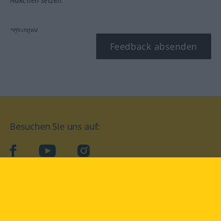
Häkchen setzen.*
*Pflichtfeld
Feedback absenden
Besuchen Sie uns auf:
facebook
YouTube
Instagram
Langenscheidt