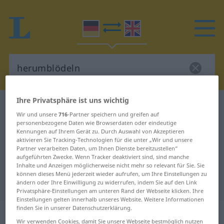
Ihre Privatsphäre ist uns wichtig
Deutsch-Englisch Wörterbuch
herumblödeln
Wir und unsere
716
-Partner speichern und greifen auf
Deutsch-Englisch Übersetzung für
personenbezogene Daten wie Browserdaten oder eindeutige
Kennungen auf Ihrem Gerät zu. Durch Auswahl von Akzeptieren
"herumblödeln"
aktivieren Sie Tracking-Technologien für die unter „Wir und unsere
Partner verarbeiten Daten, um Ihnen Dienste bereitzustellen“
aufgeführten Zwecke. Wenn Tracker deaktiviert sind, sind manche
"herumblödeln" Englisch
Inhalte und Anzeigen möglicherweise nicht mehr so relevant für Sie. Sie
können dieses Menü jederzeit wieder aufrufen, um Ihre Einstellungen zu
Übersetzung
ändern oder Ihre Einwilligung zu widerrufen, indem Sie auf den Link
Privatsphäre-Einstellungen am unteren Rand der Webseite klicken. Ihre
Einstellungen gelten innerhalb unseres Website. Weitere Informationen
finden Sie in unserer Datenschutzerklärung.
„herumblödeln“
: intransitives Verb
Wir verwenden Cookies, damit Sie unsere Webseite bestmöglich nutzen