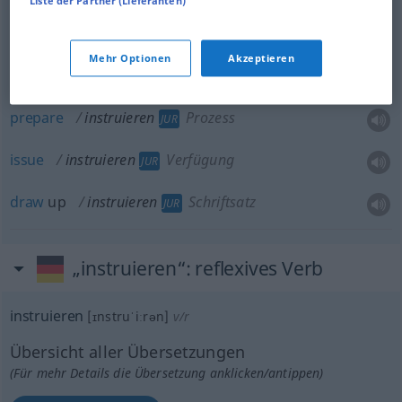
Liste der Partner (Lieferanten)
Mehr Optionen
Akzeptieren
instruct
instruieren
Geschworene
JUR
prepare
instruieren
Prozess
JUR
issue
instruieren
Verfügung
JUR
draw
up
instruieren
Schriftsatz
JUR
„instruieren“
: reflexives Verb
instruieren
[ɪnstruˈiːrən]
v/r
Übersicht aller Übersetzungen
(Für mehr Details die Übersetzung anklicken/antippen)