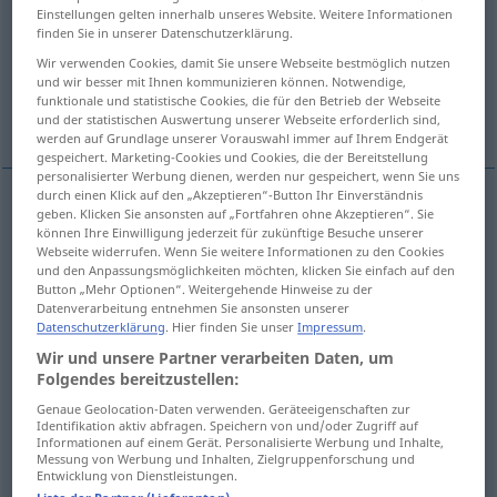
Einstellungen gelten innerhalb unseres Website. Weitere Informationen
finden Sie in unserer Datenschutzerklärung.
Übersicht aller Übersetzungen
Wir verwenden Cookies, damit Sie unsere Webseite bestmöglich nutzen
(Für mehr Details die Übersetzung anklicken/antippen)
und wir besser mit Ihnen kommunizieren können. Notwendige,
funktionale und statistische Cookies, die für den Betrieb der Webseite
instruct, prepare, issue, draw up
und der statistischen Auswertung unserer Webseite erforderlich sind,
werden auf Grundlage unserer Vorauswahl immer auf Ihrem Endgerät
gespeichert. Marketing-Cookies und Cookies, die der Bereitstellung
personalisierter Werbung dienen, werden nur gespeichert, wenn Sie uns
durch einen Klick auf den „Akzeptieren“-Button Ihr Einverständnis
Beispiele
geben. Klicken Sie ansonsten auf „Fortfahren ohne Akzeptieren“. Sie
können Ihre Einwilligung jederzeit für zukünftige Besuche unserer
jemanden instruieren
Anweisungen geben
Webseite widerrufen. Wenn Sie weitere Informationen zu den Cookies
und den Anpassungsmöglichkeiten möchten, klicken Sie einfach auf den
od
to
give
sb
instructions (
directions)
Button „Mehr Optionen“. Weitergehende Hinweise zu der
Datenverarbeitung entnehmen Sie ansonsten unserer
Datenschutzerklärung
. Hier finden Sie unser
Impressum
.
jemanden instruieren
unterrichten
Wir und unsere Partner verarbeiten Daten, um
Folgendes bereitzustellen:
od
to
instruct
(
inform)
sb
Genaue Geolocation-Daten verwenden. Geräteeigenschaften zur
Identifikation aktiv abfragen. Speichern von und/oder Zugriff auf
Informationen auf einem Gerät. Personalisierte Werbung und Inhalte,
ich bin
schon
darüber
instruiert (worden)
Messung von Werbung und Inhalten, Zielgruppenforschung und
Entwicklung von Dienstleistungen.
I
have
already
been
informed