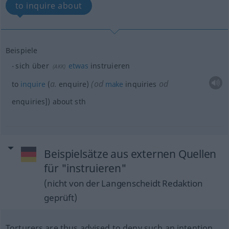
to inquire about
Beispiele
sich über
etwas
instruieren
(
AKK
)
a.
(
od
od
to
inquire
(
enquire)
make
inquiries
enquiries]) about
sth
Beispielsätze aus externen Quellen
für "instruieren"
(nicht von der Langenscheidt Redaktion
geprüft)
Torturers are thus advised to deny such an intention.