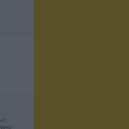
en?
dient