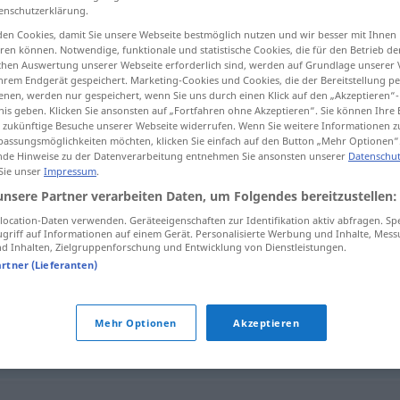
enschutzerklärung.
en Cookies, damit Sie unsere Webseite bestmöglich nutzen und wir besser mit Ihnen
en können. Notwendige, funktionale und statistische Cookies, die für den Betrieb d
ischen Auswertung unserer Webseite erforderlich sind, werden auf Grundlage unserer
tippen)
hrem Endgerät gespeichert. Marketing-Cookies und Cookies, die der Bereitstellung per
nen, werden nur gespeichert, wenn Sie uns durch einen Klick auf den „Akzeptieren“-
nis geben. Klicken Sie ansonsten auf „Fortfahren ohne Akzeptieren“. Sie können Ihre 
ür zukünftige Besuche unserer Webseite widerrufen. Wenn Sie weitere Informationen 
assungsmöglichkeiten möchten, klicken Sie einfach auf den Button „Mehr Optionen“
de Hinweise zu der Datenverarbeitung entnehmen Sie ansonsten unserer
Datenschut
 Sie unser
Impressum
.
unsere Partner verarbeiten Daten, um Folgendes bereitzustellen:
t)
lang
hingestreckt
liegen
ocation-Daten verwenden. Geräteeigenschaften zur Identifikation aktiv abfragen. Sp
griff auf Informationen auf einem Gerät. Personalisierte Werbung und Inhalte, Mes
 Inhalten, Zielgruppenforschung und Entwicklung von Dienstleistungen.
artner (Lieferanten)
eckt"
Mehr Optionen
Akzeptieren
eine
Kugel
hatte ihn hingestreckt