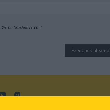
m Sie ein Häkchen setzen.*
Feedback absend
ook
YouTube
Instagram