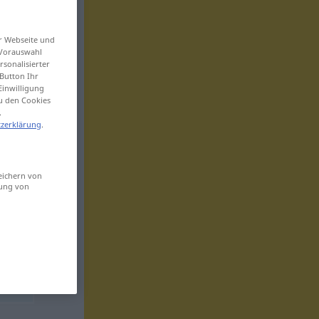
er Webseite und
 Vorauswahl
sonalisierter
Button Ihr
Einwilligung
zu den Cookies
.
zerklärung
.
eichern von
sung von