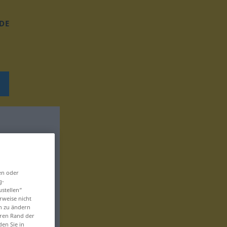
DE
en oder
g-
ustellen“
rweise nicht
en zu ändern
eren Rand der
den Sie in