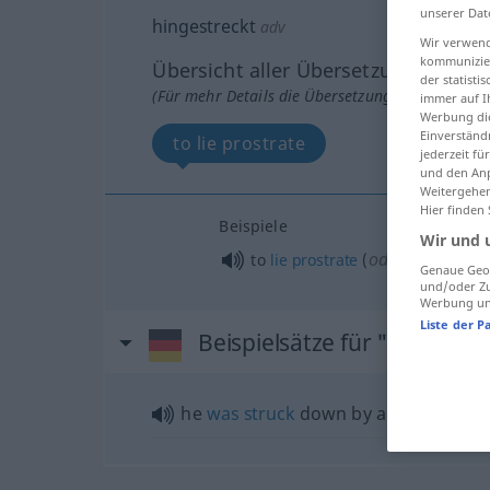
unserer Dat
hingestreckt
adv
Wir verwend
kommunizier
Übersicht aller Übersetzungen
der statist
(Für mehr Details die Übersetzung anklicken/an
immer auf I
Werbung die
Einverständ
to lie prostrate
jederzeit f
und den Anp
Weitergehen
Hier finden
Beispiele
Wir und 
od
to
lie
prostrate
(
stretched ou
Genaue Geol
und/oder Zu
Werbung und
Liste der P
Beispielsätze für "hingestr
he
was
struck
down by a
bullet