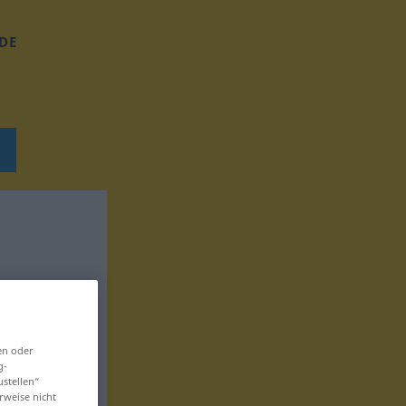
DE
en oder
g-
ustellen“
rweise nicht