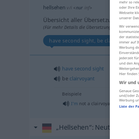
mehr so rel
hellsehen
v/i
<
nur
inf
>
oder Ihre E
Webseite kli
unserer Dat
Übersicht aller Übersetzungen
Wir verwend
(Für mehr Details die Übersetzung anklicken/an
kommunizier
der statist
have second sight, be clairvoyant
immer auf I
Werbung die
Einverständ
jederzeit f
und den Anp
have
second
sight
Weitergehen
Hier finden
be
clairvoyant
Wir und 
Genaue Geol
Beispiele
und/oder Zu
Werbung und
I’m
not a clairvoyant
Liste der P
„Hellsehen“
: Neutrum