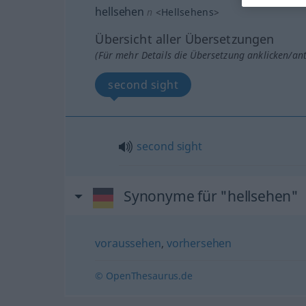
hellsehen
n
<
Hellsehens
>
Übersicht aller Übersetzungen
(Für mehr Details die Übersetzung anklicken/an
second sight
second
sight
Synonyme für "hellsehen"
voraussehen
,
vorhersehen
© OpenThesaurus.de