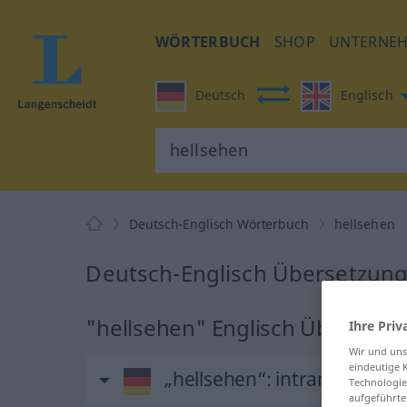
WÖRTERBUCH
SHOP
UNTERNE
Deutsch
Englisch
Deutsch-Englisch Wörterbuch
hellsehen
Deutsch-Englisch Übersetzung
"hellsehen" Englisch Übersetz
Ihre Priv
Wir und un
eindeutige 
„hellsehen“
: intransitives V
Technologie
aufgeführte