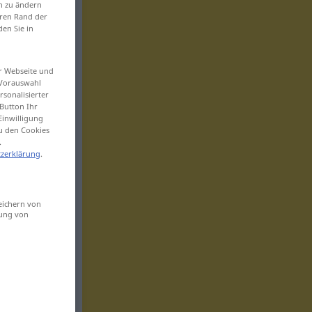
en zu ändern
eren Rand der
den Sie in
er Webseite und
 Vorauswahl
sonalisierter
Button Ihr
Einwilligung
zu den Cookies
.
zerklärung
.
eichern von
sung von