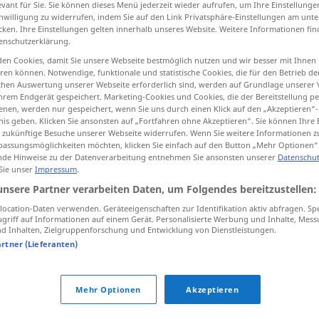
evant für Sie. Sie können dieses Menü jederzeit wieder aufrufen, um Ihre Einstellung
inwilligung zu widerrufen, indem Sie auf den Link Privatsphäre-Einstellungen am unt
cken. Ihre Einstellungen gelten innerhalb unseres Website. Weitere Informationen fin
enschutzerklärung.
en Cookies, damit Sie unsere Webseite bestmöglich nutzen und wir besser mit Ihnen
tippen)
en können. Notwendige, funktionale und statistische Cookies, die für den Betrieb d
ischen Auswertung unserer Webseite erforderlich sind, werden auf Grundlage unserer
hrem Endgerät gespeichert. Marketing-Cookies und Cookies, die der Bereitstellung per
nen, werden nur gespeichert, wenn Sie uns durch einen Klick auf den „Akzeptieren“-
nis geben. Klicken Sie ansonsten auf „Fortfahren ohne Akzeptieren“. Sie können Ihre 
ür zukünftige Besuche unserer Webseite widerrufen. Wenn Sie weitere Informationen 
assungsmöglichkeiten möchten, klicken Sie einfach auf den Button „Mehr Optionen“
hellsehen
de Hinweise zu der Datenverarbeitung entnehmen Sie ansonsten unserer
Datenschut
 Sie unser
Impressum
.
unsere Partner verarbeiten Daten, um Folgendes bereitzustellen:
ocation-Daten verwenden. Geräteeigenschaften zur Identifikation aktiv abfragen. Sp
griff auf Informationen auf einem Gerät. Personalisierte Werbung und Inhalte, Mes
 Inhalten, Zielgruppenforschung und Entwicklung von Dienstleistungen.
ich kann nicht hellsehen
UMG
artner (Lieferanten)
Mehr Optionen
Akzeptieren