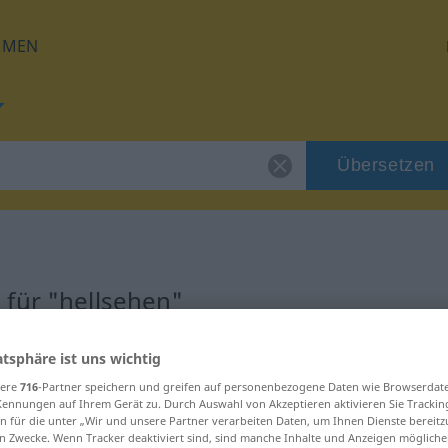
HMEN
Übersetzen
 für "hellsehen"
ung
atsphäre ist uns wichtig
sere
716
-Partner speichern und greifen auf personenbezogene Daten wie Browserdat
Kennungen auf Ihrem Gerät zu. Durch Auswahl von Akzeptieren aktivieren Sie Trackin
erb
n für die unter „Wir und unsere Partner verarbeiten Daten, um Ihnen Dienste bereitz
n Zwecke. Wenn Tracker deaktiviert sind, sind manche Inhalte und Anzeigen mögliche