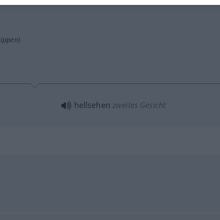
tippen)
hellsehen
zweites Gesicht