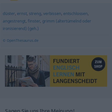
düster
,
ernst
,
streng
,
verbissen
,
entschlossen
,
angestrengt
,
finster
,
grimm (altertümelnd oder
ironisierend) (geh.)
© OpenThesaurus.de
Sagen Sie uns Ihre Meinung!