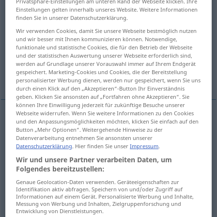
Privatsphäre-Einstellungen am unteren Rand der Webseite klicken. Ihre
Einstellungen gelten innerhalb unseres Website. Weitere Informationen
Übersicht aller Übersetzungen
finden Sie in unserer Datenschutzerklärung.
(Für mehr Details die Übersetzung anklicken/antippen)
Wir verwenden Cookies, damit Sie unsere Webseite bestmöglich nutzen
und wir besser mit Ihnen kommunizieren können. Notwendige,
funktionale und statistische Cookies, die für den Betrieb der Webseite
grim, fierce
grim
severe, violent
und der statistischen Auswertung unserer Webseite erforderlich sind,
werden auf Grundlage unserer Vorauswahl immer auf Ihrem Endgerät
gespeichert. Marketing-Cookies und Cookies, die der Bereitstellung
bad- tempered
personalisierter Werbung dienen, werden nur gespeichert, wenn Sie uns
durch einen Klick auf den „Akzeptieren“-Button Ihr Einverständnis
geben. Klicken Sie ansonsten auf „Fortfahren ohne Akzeptieren“. Sie
können Ihre Einwilligung jederzeit für zukünftige Besuche unserer
Webseite widerrufen. Wenn Sie weitere Informationen zu den Cookies
und den Anpassungsmöglichkeiten möchten, klicken Sie einfach auf den
grim
grimmig
Gegner etc
Button „Mehr Optionen“. Weitergehende Hinweise zu der
Datenverarbeitung entnehmen Sie ansonsten unserer
Datenschutzerklärung
. Hier finden Sie unser
Impressum
.
fierce
grimmig
Gegner etc
Wir und unsere Partner verarbeiten Daten, um
Folgendes bereitzustellen:
Genaue Geolocation-Daten verwenden. Geräteeigenschaften zur
grim
grimmig
Gesicht, Blick, Humor etc
Identifikation aktiv abfragen. Speichern von und/oder Zugriff auf
Informationen auf einem Gerät. Personalisierte Werbung und Inhalte,
Messung von Werbung und Inhalten, Zielgruppenforschung und
Entwicklung von Dienstleistungen.