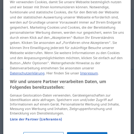
Verb
Wir verwenden Cookies, damit Sie unsere Webseite bestmöglich nutzen
und wir besser mit Ihnen kommunizieren können. Notwendige,
funktionale und statistische Cookies, die für den Betrieb der Webseite
gefangen nehmen
v/t
und der statistischen Auswertung unserer Webseite erforderlich sind,
werden auf Grundlage unserer Vorauswahl immer auf Ihrem Endgerät
gespeichert. Marketing-Cookies und Cookies, die der Bereitstellung
Übersicht aller Übersetzungen
personalisierter Werbung dienen, werden nur gespeichert, wenn Sie uns
(Für mehr Details die Übersetzung anklicken/antippen)
durch einen Klick auf den „Akzeptieren“-Button Ihr Einverständnis
geben. Klicken Sie ansonsten auf „Fortfahren ohne Akzeptieren“. Sie
können Ihre Einwilligung jederzeit für zukünftige Besuche unserer
to take captive, to arrest, to take prisoner, to
Webseite widerrufen. Wenn Sie weitere Informationen zu den Cookies
captivate
und den Anpassungsmöglichkeiten möchten, klicken Sie einfach auf den
Button „Mehr Optionen“. Weitergehende Hinweise zu der
Datenverarbeitung entnehmen Sie ansonsten unserer
Datenschutzerklärung
. Hier finden Sie unser
Impressum
.
Wir und unsere Partner verarbeiten Daten, um
to
take
captive
gefangen nehmen
Folgendes bereitzustellen:
Genaue Geolocation-Daten verwenden. Geräteeigenschaften zur
to
arrest
gefangen nehmen
(≈ verhaften)
Identifikation aktiv abfragen. Speichern von und/oder Zugriff auf
Informationen auf einem Gerät. Personalisierte Werbung und Inhalte,
Messung von Werbung und Inhalten, Zielgruppenforschung und
Entwicklung von Dienstleistungen.
to
take
prisoner
gefangen nehmen
MIL
Liste der Partner (Lieferanten)
to
captivate
gefangen nehmen
FIG