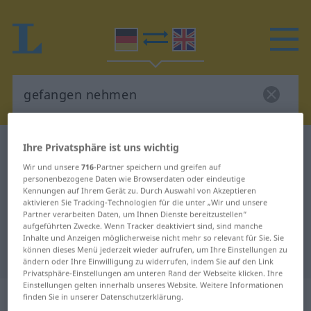
Deutsch-Englisch Wörterbuch
gefangen nehmen
Ihre Privatsphäre ist uns wichtig
Deutsch-Englisch Übersetzung für
Wir und unsere
716
-Partner speichern und greifen auf
personenbezogene Daten wie Browserdaten oder eindeutige
"gefangen nehmen"
Kennungen auf Ihrem Gerät zu. Durch Auswahl von Akzeptieren
aktivieren Sie Tracking-Technologien für die unter „Wir und unsere
Partner verarbeiten Daten, um Ihnen Dienste bereitzustellen“
aufgeführten Zwecke. Wenn Tracker deaktiviert sind, sind manche
"gefangen nehmen" Englisch
Inhalte und Anzeigen möglicherweise nicht mehr so relevant für Sie. Sie
können dieses Menü jederzeit wieder aufrufen, um Ihre Einstellungen zu
Übersetzung
ändern oder Ihre Einwilligung zu widerrufen, indem Sie auf den Link
Privatsphäre-Einstellungen am unteren Rand der Webseite klicken. Ihre
Einstellungen gelten innerhalb unseres Website. Weitere Informationen
„gefangen nehmen“
: transitives
finden Sie in unserer Datenschutzerklärung.