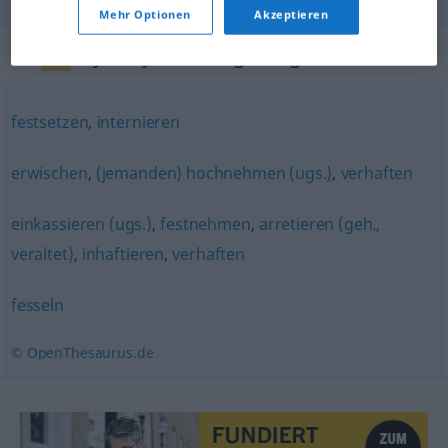
Mehr Optionen
Akzeptieren
Synonyme für "gefangen nehmen"
festsetzen
,
internieren
erwischen
,
(jemanden) hochnehmen (ugs.)
,
verhaften
einkassieren (ugs.)
,
festnehmen
,
arretieren (geh.,
veraltet)
,
inhaftieren
,
verhaften
fesseln
© OpenThesaurus.de