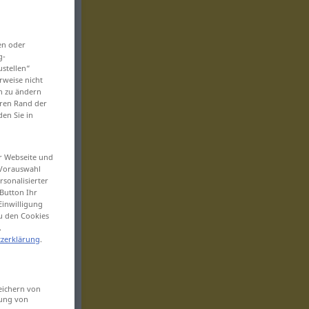
en oder
g-
ustellen“
rweise nicht
en zu ändern
eren Rand der
den Sie in
er Webseite und
 Vorauswahl
sonalisierter
Button Ihr
Einwilligung
zu den Cookies
.
zerklärung
.
eichern von
sung von