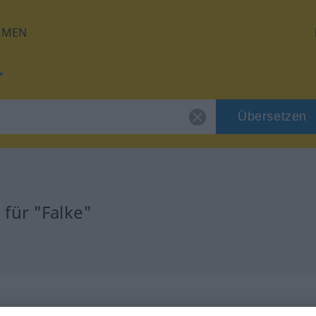
HMEN
Übersetzen
für "Falke"