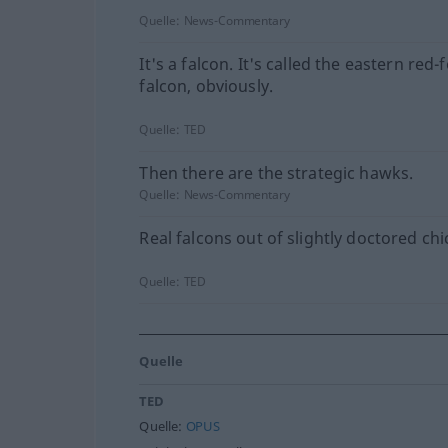
Quelle:
News-Commentary
It's a falcon. It's called the eastern red
falcon, obviously.
Quelle:
TED
Then there are the strategic hawks.
Quelle:
News-Commentary
Real falcons out of slightly doctored chi
Quelle:
TED
Quelle
TED
Quelle:
OPUS