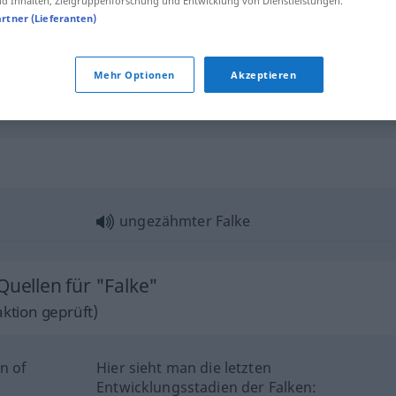
 Inhalten, Zielgruppenforschung und Entwicklung von Dienstleistungen.
kleiner Falke
artner (Lieferanten)
Mehr Optionen
Akzeptieren
Falke
POL
ungezähmter Falke
Quellen für "Falke"
ktion geprüft)
n of
Hier sieht man die letzten
Entwicklungsstadien der Falken: