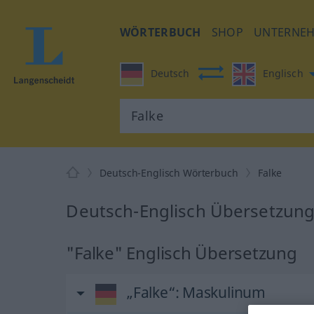
WÖRTERBUCH
SHOP
UNTERNE
Deutsch
Englisch
Deutsch-Englisch Wörterbuch
Falke
Deutsch-Englisch Übersetzung 
"Falke" Englisch Übersetzung
„Falke“
: Maskulinum