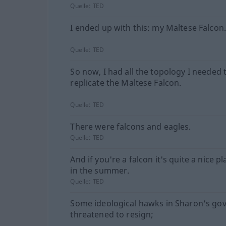
Quelle:
TED
I ended up with this: my Maltese Falcon
Quelle:
TED
So now, I had all the topology I needed 
replicate the Maltese Falcon.
Quelle:
TED
There were falcons and eagles.
Quelle:
TED
And if you're a falcon it's quite a nice p
in the summer.
Quelle:
TED
Some ideological hawks in Sharon's g
threatened to resign;