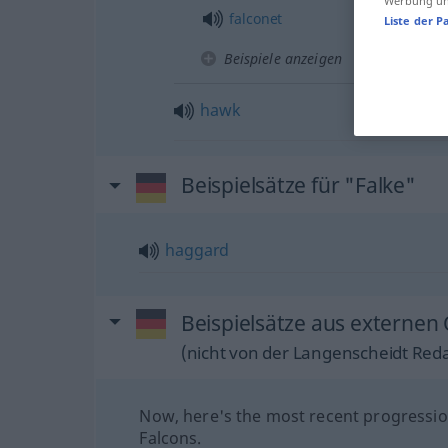
Werbung und
falconet
Liste der P
Beispiele anzeigen
hawk
Beispielsätze für "Falke"
haggard
Beispielsätze aus externen 
(nicht von der Langenscheidt Reda
Now, here's the most recent progressio
Falcons.