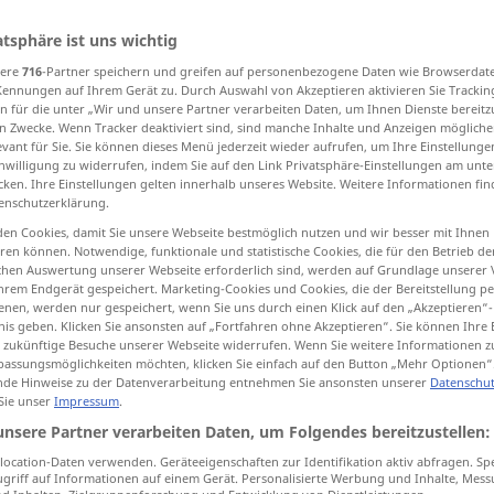
atsphäre ist uns wichtig
sere
716
-Partner speichern und greifen auf personenbezogene Daten wie Browserdat
Kennungen auf Ihrem Gerät zu. Durch Auswahl von Akzeptieren aktivieren Sie Trackin
tippen)
n für die unter „Wir und unsere Partner verarbeiten Daten, um Ihnen Dienste bereitz
n Zwecke. Wenn Tracker deaktiviert sind, sind manche Inhalte und Anzeigen mögliche
wk
evant für Sie. Sie können dieses Menü jederzeit wieder aufrufen, um Ihre Einstellung
inwilligung zu widerrufen, indem Sie auf den Link Privatsphäre-Einstellungen am unt
cken. Ihre Einstellungen gelten innerhalb unseres Website. Weitere Informationen fin
enschutzerklärung.
en Cookies, damit Sie unsere Webseite bestmöglich nutzen und wir besser mit Ihnen
Falke
Fam. Falconidae
ZOOL
en können. Notwendige, funktionale und statistische Cookies, die für den Betrieb d
ischen Auswertung unserer Webseite erforderlich sind, werden auf Grundlage unserer
hrem Endgerät gespeichert. Marketing-Cookies und Cookies, die der Bereitstellung per
Falke
nen, werden nur gespeichert, wenn Sie uns durch einen Klick auf den „Akzeptieren“-
JAGD
nis geben. Klicken Sie ansonsten auf „Fortfahren ohne Akzeptieren“. Sie können Ihre 
ür zukünftige Besuche unserer Webseite widerrufen. Wenn Sie weitere Informationen 
assungsmöglichkeiten möchten, klicken Sie einfach auf den Button „Mehr Optionen“
de Hinweise zu der Datenverarbeitung entnehmen Sie ansonsten unserer
Datenschut
 Sie unser
Impressum
.
männlicher Falke
unsere Partner verarbeiten Daten, um Folgendes bereitzustellen:
ocation-Daten verwenden. Geräteeigenschaften zur Identifikation aktiv abfragen. Sp
junger Falke
griff auf Informationen auf einem Gerät. Personalisierte Werbung und Inhalte, Mes