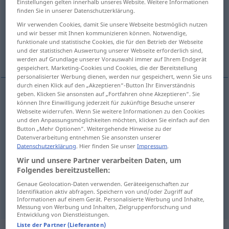
Einstellungen gelten innerhalb unseres Website. Weitere Informationen
finden Sie in unserer Datenschutzerklärung.
Übersicht aller Übersetzungen
Wir verwenden Cookies, damit Sie unsere Webseite bestmöglich nutzen
(Für mehr Details die Übersetzung anklicken/antippen)
und wir besser mit Ihnen kommunizieren können. Notwendige,
funktionale und statistische Cookies, die für den Betrieb der Webseite
und der statistischen Auswertung unserer Webseite erforderlich sind,
reduce, lower, bring down, cut
werden auf Grundlage unserer Vorauswahl immer auf Ihrem Endgerät
gespeichert. Marketing-Cookies und Cookies, die der Bereitstellung
personalisierter Werbung dienen, werden nur gespeichert, wenn Sie uns
durch einen Klick auf den „Akzeptieren“-Button Ihr Einverständnis
geben. Klicken Sie ansonsten auf „Fortfahren ohne Akzeptieren“. Sie
können Ihre Einwilligung jederzeit für zukünftige Besuche unserer
reduce
ermäßigen
Gebühr, Schulgeld etc
Webseite widerrufen. Wenn Sie weitere Informationen zu den Cookies
und den Anpassungsmöglichkeiten möchten, klicken Sie einfach auf den
Button „Mehr Optionen“. Weitergehende Hinweise zu der
lower
ermäßigen
Gebühr, Schulgeld etc
Datenverarbeitung entnehmen Sie ansonsten unserer
Datenschutzerklärung
. Hier finden Sie unser
Impressum
.
bring
down
ermäßigen
Gebühr, Schulgeld etc
Wir und unsere Partner verarbeiten Daten, um
Folgendes bereitzustellen:
cut
ermäßigen
Gebühr, Schulgeld etc
Genaue Geolocation-Daten verwenden. Geräteeigenschaften zur
Identifikation aktiv abfragen. Speichern von und/oder Zugriff auf
Informationen auf einem Gerät. Personalisierte Werbung und Inhalte,
Messung von Werbung und Inhalten, Zielgruppenforschung und
Entwicklung von Dienstleistungen.
Liste der Partner (Lieferanten)