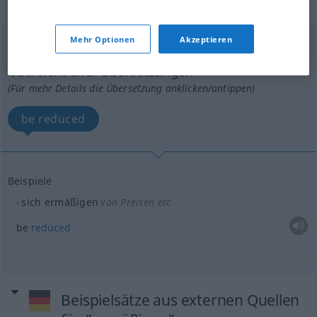
„ermäßigen“
: reflexives Verb
Mehr Optionen
Akzeptieren
ermäßigen
v/r
Übersicht aller Übersetzungen
(Für mehr Details die Übersetzung anklicken/antippen)
be reduced
Beispiele
sich ermäßigen
von Preisen etc
be
reduced
Beispielsätze aus externen Quellen