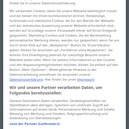
finden Sie in unserer Datenschutzerklärung.
Übersicht aller Übersetzungen
Wir verwenden Cookies, damit Sie unsere Webseite bestmöglich nutzen
und wir besser mit Ihnen kommunizieren können. Notwendige,
(Für mehr Details die Übersetzung anklicken/antippen)
funktionale und statistische Cookies, die für den Betrieb der Webseite
und der statistischen Auswertung unserer Webseite erforderlich sind,
debasement, demonetization, devaluation,
werden auf Grundlage unserer Vorauswahl immer auf Ihrem Endgerät
gespeichert. Marketing-Cookies und Cookies, die der Bereitstellung
calling in
personalisierter Werbung dienen, werden nur gespeichert, wenn Sie uns
durch einen Klick auf den „Akzeptieren“-Button Ihr Einverständnis
geben. Klicken Sie ansonsten auf „Fortfahren ohne Akzeptieren“. Sie
cancellation, invalidation, making (
können Ihre Einwilligung jederzeit für zukünftige Besuche unserer
Webseite widerrufen. Wenn Sie weitere Informationen zu den Cookies
und den Anpassungsmöglichkeiten möchten, klicken Sie einfach auf den
cancellation, invalidation
Button „Mehr Optionen“. Weitergehende Hinweise zu der
Datenverarbeitung entnehmen Sie ansonsten unserer
Datenschutzerklärung
. Hier finden Sie unser
Impressum
.
invalidation, rendering invalid
Wir und unsere Partner verarbeiten Daten, um
Folgendes bereitzustellen:
inflation, withdrawal, depreciation
Genaue Geolocation-Daten verwenden. Geräteeigenschaften zur
Identifikation aktiv abfragen. Speichern von und/oder Zugriff auf
Informationen auf einem Gerät. Personalisierte Werbung und Inhalte,
Messung von Werbung und Inhalten, Zielgruppenforschung und
Entwicklung von Dienstleistungen.
Liste der Partner (Lieferanten)
debasement
Entwertung
von Münzen
WIRTSCH