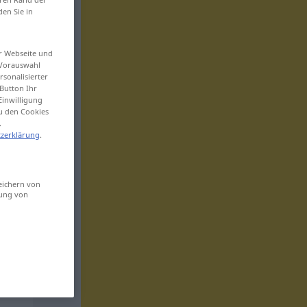
den Sie in
er Webseite und
 Vorauswahl
sonalisierter
Button Ihr
Einwilligung
zu den Cookies
.
zerklärung
.
eichern von
sung von