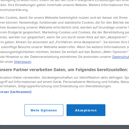
cken. Ihre Einstellungen gelten innerhalb unseres Website. Weitere Informationen fin
islokationen
>
enschutzerklärung.
en Cookies, damit Sie unsere Webseite bestmöglich nutzen und wir besser mit Ihnen
en können. Notwendige, funktionale und statistische Cookies, die für den Betrieb d
tippen)
ischen Auswertung unserer Webseite erforderlich sind, werden auf Grundlage unserer
hrem Endgerät gespeichert. Marketing-Cookies und Cookies, die der Bereitstellung per
lacement
deployment
nen, werden nur gespeichert, wenn Sie uns durch einen Klick auf den „Akzeptieren“-
nis geben. Klicken Sie ansonsten auf „Fortfahren ohne Akzeptieren“. Sie können Ihre 
ür zukünftige Besuche unserer Webseite widerrufen. Wenn Sie weitere Informationen 
assungsmöglichkeiten möchten, klicken Sie einfach auf den Button „Mehr Optionen“
de Hinweise zu der Datenverarbeitung entnehmen Sie ansonsten unserer
Datenschut
 Sie unser
Impressum
.
Dislokation
MED
unsere Partner verarbeiten Daten, um Folgendes bereitzustellen:
ocation-Daten verwenden. Geräteeigenschaften zur Identifikation aktiv abfragen. Sp
Dislokation
GEOL
griff auf Informationen auf einem Gerät. Personalisierte Werbung und Inhalte, Mes
 Inhalten, Zielgruppenforschung und Entwicklung von Dienstleistungen.
artner (Lieferanten)
Dislokation
MIL
Mehr Optionen
Akzeptieren
"