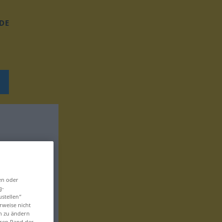
DE
en oder
g-
ustellen“
rweise nicht
en zu ändern
eren Rand der