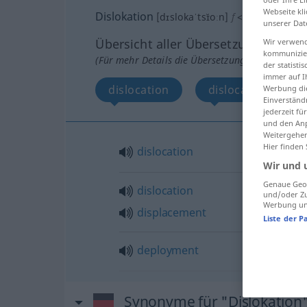
Webseite kli
Dislokation
[dɪslokaˈtsɪ̆oːn]
f
<
Dislokation
;
D
unserer Dat
Übersicht aller Übersetzungen
Wir verwend
kommunizier
(Für mehr Details die Übersetzung anklicken/an
der statist
immer auf I
dislocation
dislocation, disp
Werbung die
Einverständ
jederzeit f
und den Anp
Weitergehen
Hier finden
dislocation
Wir und 
Genaue Geol
dislocation
und/oder Zu
Werbung und
displacement
Liste der P
deployment
Synonyme für "Dislokation