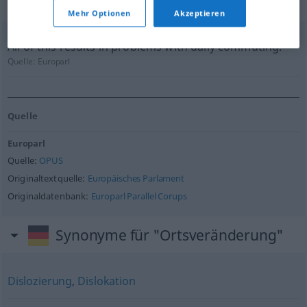
geprüft)
Mehr Optionen
Akzeptieren
All of this results in problems with daily commuting.
Quelle:
Europarl
Quelle
Europarl
Quelle:
OPUS
Originaltextquelle:
Europäisches Parlament
Originaldatenbank:
Europarl Parallel Corups
Synonyme für "Ortsveränderung"
Dislozierung
,
Dislokation