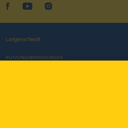
facebook
YouTube
Instagram
Langenscheidt
NUTZUNGSBEDINGUNGEN
DATENSCHUTZBESTIMMUNGEN
IMPRESSUM
PRIVATSPHÄRE-EINSTELLUNGEN
LATEINWÖRTERBUCH MIT CODE
Copyright © 2026 PONS Langenscheidt GmbH, Alle Rechte
vorbehalten.