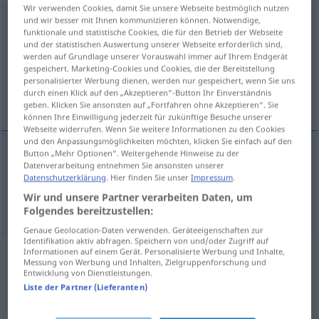
Wir verwenden Cookies, damit Sie unsere Webseite bestmöglich nutzen
Ortsveränderung
und wir besser mit Ihnen kommunizieren können. Notwendige,
f
funktionale und statistische Cookies, die für den Betrieb der Webseite
und der statistischen Auswertung unserer Webseite erforderlich sind,
Übersicht aller Übersetzungen
werden auf Grundlage unserer Vorauswahl immer auf Ihrem Endgerät
(Für mehr Details die Übersetzung anklicken/antippen)
gespeichert. Marketing-Cookies und Cookies, die der Bereitstellung
personalisierter Werbung dienen, werden nur gespeichert, wenn Sie uns
durch einen Klick auf den „Akzeptieren“-Button Ihr Einverständnis
locomotion, change of place
geben. Klicken Sie ansonsten auf „Fortfahren ohne Akzeptieren“. Sie
können Ihre Einwilligung jederzeit für zukünftige Besuche unserer
Webseite widerrufen. Wenn Sie weitere Informationen zu den Cookies
und den Anpassungsmöglichkeiten möchten, klicken Sie einfach auf den
Button „Mehr Optionen“. Weitergehende Hinweise zu der
Datenverarbeitung entnehmen Sie ansonsten unserer
change
of
place
(
od
scenery)
Ortsveränderung
Datenschutzerklärung
. Hier finden Sie unser
Impressum
.
Wir und unsere Partner verarbeiten Daten, um
locomotion
Ortsveränderung
Folgendes bereitzustellen:
Genaue Geolocation-Daten verwenden. Geräteeigenschaften zur
Identifikation aktiv abfragen. Speichern von und/oder Zugriff auf
Informationen auf einem Gerät. Personalisierte Werbung und Inhalte,
Beispielsätze aus externen Quellen
Messung von Werbung und Inhalten, Zielgruppenforschung und
Entwicklung von Dienstleistungen.
für "Ortsveränderung"
Liste der Partner (Lieferanten)
(nicht von der Langenscheidt Redaktion