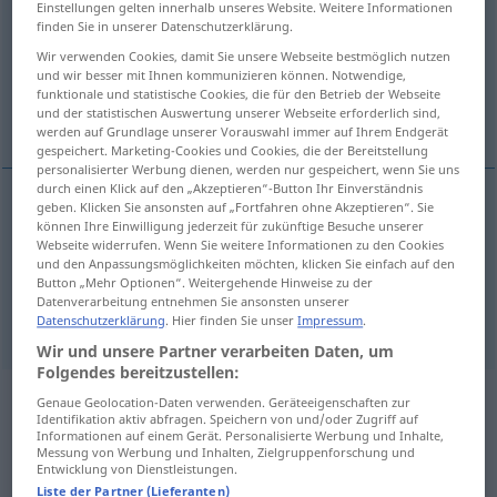
Einstellungen gelten innerhalb unseres Website. Weitere Informationen
finden Sie in unserer Datenschutzerklärung.
Übersicht aller Übersetzungen
Wir verwenden Cookies, damit Sie unsere Webseite bestmöglich nutzen
(Für mehr Details die Übersetzung anklicken/antippen)
und wir besser mit Ihnen kommunizieren können. Notwendige,
funktionale und statistische Cookies, die für den Betrieb der Webseite
explode, detonate
und der statistischen Auswertung unserer Webseite erforderlich sind,
werden auf Grundlage unserer Vorauswahl immer auf Ihrem Endgerät
gespeichert. Marketing-Cookies und Cookies, die der Bereitstellung
personalisierter Werbung dienen, werden nur gespeichert, wenn Sie uns
durch einen Klick auf den „Akzeptieren“-Button Ihr Einverständnis
geben. Klicken Sie ansonsten auf „Fortfahren ohne Akzeptieren“. Sie
können Ihre Einwilligung jederzeit für zukünftige Besuche unserer
explode
detonieren
explodieren
Webseite widerrufen. Wenn Sie weitere Informationen zu den Cookies
und den Anpassungsmöglichkeiten möchten, klicken Sie einfach auf den
detonate
detonieren
explodieren
Button „Mehr Optionen“. Weitergehende Hinweise zu der
Datenverarbeitung entnehmen Sie ansonsten unserer
Datenschutzerklärung
. Hier finden Sie unser
Impressum
.
Wir und unsere Partner verarbeiten Daten, um
Folgendes bereitzustellen:
Genaue Geolocation-Daten verwenden. Geräteeigenschaften zur
Beispielsätze aus externen Quellen
Identifikation aktiv abfragen. Speichern von und/oder Zugriff auf
für "detonieren"
Informationen auf einem Gerät. Personalisierte Werbung und Inhalte,
Messung von Werbung und Inhalten, Zielgruppenforschung und
Entwicklung von Dienstleistungen.
(nicht von der Langenscheidt Redaktion
Liste der Partner (Lieferanten)