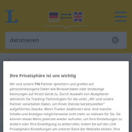
Deutsch-Englisch Wörterbuch
detonieren
Deutsch-Englisch Übersetzung für
Ihre Privatsphäre ist uns wichtig
"detonieren"
Wir und unsere
716
-Partner speichern und greifen auf
personenbezogene Daten wie Browserdaten oder eindeutige
Kennungen auf Ihrem Gerät zu. Durch Auswahl von Akzeptieren
"detonieren" Englisch Übersetzung
aktivieren Sie Tracking-Technologien für die unter „Wir und unsere
Partner verarbeiten Daten, um Ihnen Dienste bereitzustellen“
aufgeführten Zwecke. Wenn Tracker deaktiviert sind, sind manche
„detonieren“
: intransitives Verb
Inhalte und Anzeigen möglicherweise nicht mehr so relevant für Sie. Sie
können dieses Menü jederzeit wieder aufrufen, um Ihre Einstellungen zu
ändern oder Ihre Einwilligung zu widerrufen, indem Sie auf den Link
Privatsphäre-Einstellungen am unteren Rand der Webseite klicken. Ihre
detonieren
[detoˈniːrən]
v/i
<
kein
ge-
;
sein
>