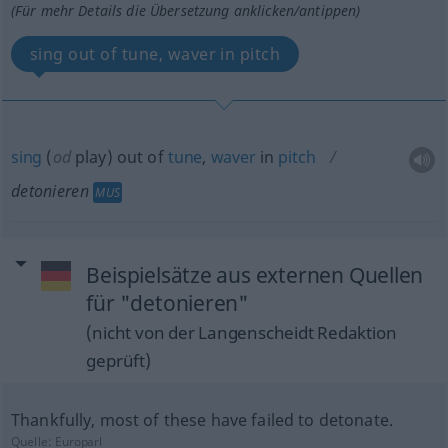
(Für mehr Details die Übersetzung anklicken/antippen)
sing out of tune, waver in pitch
sing
(
od
play) out of
tune
,
waver
in
pitch
detonieren
MUS
Beispielsätze aus externen Quellen
für "detonieren"
(nicht von der Langenscheidt Redaktion
geprüft)
Thankfully, most of these have failed to detonate.
Quelle:
Europarl