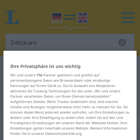
Deutsch-Englisch Wörterbuch
Debütant
Ihre Privatsphäre ist uns wichtig
Deutsch-Englisch Übersetzung für
Wir und unsere
716
-Partner speichern und greifen auf
personenbezogene Daten wie Browserdaten oder eindeutige
"Debütant"
Kennungen auf Ihrem Gerät zu. Durch Auswahl von Akzeptieren
aktivieren Sie Tracking-Technologien für die unter „Wir und unsere
Partner verarbeiten Daten, um Ihnen Dienste bereitzustellen“
aufgeführten Zwecke. Wenn Tracker deaktiviert sind, sind manche
"Debütant" Englisch Übersetzung
Inhalte und Anzeigen möglicherweise nicht mehr so relevant für Sie. Sie
können dieses Menü jederzeit wieder aufrufen, um Ihre Einstellungen zu
ändern oder Ihre Einwilligung zu widerrufen, indem Sie auf den Link
„Debütant“
: Maskulinum
Privatsphäre-Einstellungen am unteren Rand der Webseite klicken. Ihre
Einstellungen gelten innerhalb unseres Website. Weitere Informationen
finden Sie in unserer Datenschutzerklärung.
Debütant
[-byˈtant]
m
<
Debütanten
;
Debütanten
>