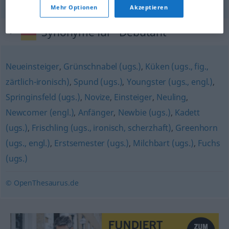
Mehr Optionen
Akzeptieren
Synonyme für "Debütant"
Neueinsteiger
,
Grünschnabel (ugs.)
,
Küken (ugs., fig.,
zärtlich-ironisch)
,
Spund (ugs.)
,
Youngster (ugs., engl.)
,
Springinsfeld (ugs.)
,
Novize
,
Einsteiger
,
Neuling
,
Newcomer (engl.)
,
Anfänger
,
Newbie (ugs.)
,
Kadett
(ugs.)
,
Frischling (ugs., ironisch, scherzhaft)
,
Greenhorn
(ugs., engl.)
,
Erstsemester (ugs.)
,
Milchbart (ugs.)
,
Fuchs
(ugs.)
© OpenThesaurus.de