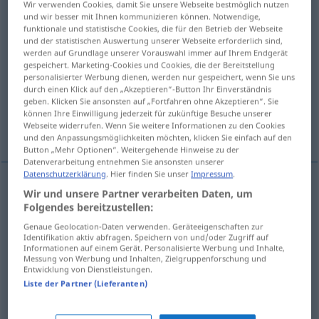
Wir verwenden Cookies, damit Sie unsere Webseite bestmöglich nutzen
und wir besser mit Ihnen kommunizieren können. Notwendige,
Übersicht aller Übersetzungen
funktionale und statistische Cookies, die für den Betrieb der Webseite
und der statistischen Auswertung unserer Webseite erforderlich sind,
(Für mehr Details die Übersetzung anklicken/antippen)
werden auf Grundlage unserer Vorauswahl immer auf Ihrem Endgerät
gespeichert. Marketing-Cookies und Cookies, die der Bereitstellung
male performer making his debut, debutant,
personalisierter Werbung dienen, werden nur gespeichert, wenn Sie uns
débutant
durch einen Klick auf den „Akzeptieren“-Button Ihr Einverständnis
geben. Klicken Sie ansonsten auf „Fortfahren ohne Akzeptieren“. Sie
können Ihre Einwilligung jederzeit für zukünftige Besuche unserer
Webseite widerrufen. Wenn Sie weitere Informationen zu den Cookies
beginner
und den Anpassungsmöglichkeiten möchten, klicken Sie einfach auf den
Button „Mehr Optionen“. Weitergehende Hinweise zu der
Datenverarbeitung entnehmen Sie ansonsten unserer
Datenschutzerklärung
. Hier finden Sie unser
Impressum
.
Wir und unsere Partner verarbeiten Daten, um
(male)
performer
making
his debut, debutant
Folgendes bereitzustellen:
Debütant
Schauspieler
Genaue Geolocation-Daten verwenden. Geräteeigenschaften zur
Identifikation aktiv abfragen. Speichern von und/oder Zugriff auf
Informationen auf einem Gerät. Personalisierte Werbung und Inhalte,
a.
débutant
Debütant
Schauspieler
Messung von Werbung und Inhalten, Zielgruppenforschung und
Entwicklung von Dienstleistungen.
Liste der Partner (Lieferanten)
beginner
Debütant
Anfänger