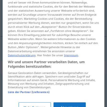
und wir besser mit Ihnen kommunizieren können. Notwendige,
funktionale und statistische Cookies, die für den Betrieb der Webseite
Übersicht aller Übersetzungen
und der statistischen Auswertung unserer Webseite erforderlich sind,
(Für mehr Details die Übersetzung anklicken/antippen)
werden auf Grundlage unserer Vorauswahl immer auf Ihrem Endgerät
gespeichert. Marketing-Cookies und Cookies, die der Bereitstellung
personalisierter Werbung dienen, werden nur gespeichert, wenn Sie uns
youngster
durch einen Klick auf den „Akzeptieren“-Button Ihr Einverständnis
geben. Klicken Sie ansonsten auf „Fortfahren ohne Akzeptieren“. Sie
können Ihre Einwilligung jederzeit für zukünftige Besuche unserer
Webseite widerrufen. Wenn Sie weitere Informationen zu den Cookies
und den Anpassungsmöglichkeiten möchten, klicken Sie einfach auf den
Button „Mehr Optionen“. Weitergehende Hinweise zu der
youngster
Youngster
Datenverarbeitung entnehmen Sie ansonsten unserer
Datenschutzerklärung
. Hier finden Sie unser
Impressum
.
Wir und unsere Partner verarbeiten Daten, um
Folgendes bereitzustellen:
Synonyme für "Youngster"
Genaue Geolocation-Daten verwenden. Geräteeigenschaften zur
Identifikation aktiv abfragen. Speichern von und/oder Zugriff auf
Informationen auf einem Gerät. Personalisierte Werbung und Inhalte,
Neueinsteiger
,
Grünschnabel (ugs.)
,
Küken (ugs., fig.,
Messung von Werbung und Inhalten, Zielgruppenforschung und
Entwicklung von Dienstleistungen.
zärtlich-ironisch)
,
Spund (ugs.)
,
Springinsfeld (ugs.)
,
Liste der Partner (Lieferanten)
Novize
,
Einsteiger
,
Neuling
,
Newcomer (engl.)
,
Anfänger
,
Debütant (geh.)
,
Newbie (ugs.)
,
Kadett (ugs.)
,
Frischling