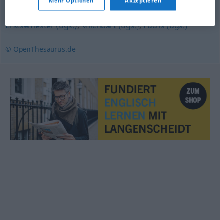
Mehr Optionen
Akzeptieren
(ugs., ironisch, scherzhaft)
,
Greenhorn (ugs., engl.)
,
Erstsemester (ugs.)
,
Milchbart (ugs.)
,
Fuchs (ugs.)
© OpenThesaurus.de