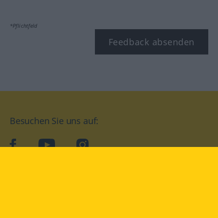
*Pflichtfeld
Feedback absenden
Besuchen Sie uns auf:
facebook
YouTube
Instagram
Langenscheidt