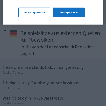
bewölken
FIG
LITER
Mehr Optionen
Akzeptieren
Beispielsätze aus externen Quellen
für "bewölken"
(nicht von der Langenscheidt Redaktion
geprüft)
There are more clouds today than yesterday.
Quelle:
Tatoeba
It being cloudy, I took my umbrella with me.
Quelle:
Tatoeba
Was it cloudy in Tokyo yesterday?
Quelle:
Tatoeba