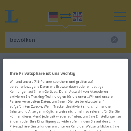
Deutsch-Englisch Wörterbuch
bewölken
Deutsch-Englisch Übersetzung für
Ihre Privatsphäre ist uns wichtig
"bewölken"
Wir und unsere
716
-Partner speichern und greifen auf
personenbezogene Daten wie Browserdaten oder eindeutige
Kennungen auf Ihrem Gerät zu. Durch Auswahl von Akzeptieren
aktivieren Sie Tracking-Technologien für die unter „Wir und unsere
"bewölken" Englisch Übersetzung
Partner verarbeiten Daten, um Ihnen Dienste bereitzustellen“
aufgeführten Zwecke. Wenn Tracker deaktiviert sind, sind manche
Inhalte und Anzeigen möglicherweise nicht mehr so relevant für Sie. Sie
„bewölken“
: reflexives Verb
können dieses Menü jederzeit wieder aufrufen, um Ihre Einstellungen zu
ändern oder Ihre Einwilligung zu widerrufen, indem Sie auf den Link
Privatsphäre-Einstellungen am unteren Rand der Webseite klicken. Ihre
bewölken
v/r
<
kein
ge-
;
h
>