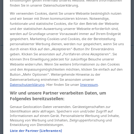
Einstellungen gelten innerhalb unseres Website. Weitere Informationen
finden Sie in unserer Datenschutzerklärung.
Übersicht aller Übersetzungen
Wir verwenden Cookies, damit Sie unsere Webseite bestmöglich nutzen
(Für mehr Details die Übersetzung anklicken/antippen)
und wir besser mit Ihnen kommunizieren können. Notwendige,
funktionale und statistische Cookies, die für den Betrieb der Webseite
und der statistischen Auswertung unserer Webseite erforderlich sind,
darken, become gloomy
werden auf Grundlage unserer Vorauswahl immer auf Ihrem Endgerät
gespeichert. Marketing-Cookies und Cookies, die der Bereitstellung
personalisierter Werbung dienen, werden nur gespeichert, wenn Sie uns
durch einen Klick auf den „Akzeptieren“-Button Ihr Einverständnis
geben. Klicken Sie ansonsten auf „Fortfahren ohne Akzeptieren“. Sie
Beispiele
können Ihre Einwilligung jederzeit für zukünftige Besuche unserer
Webseite widerrufen. Wenn Sie weitere Informationen zu den Cookies
sich bewölken
vom Himmel
und den Anpassungsmöglichkeiten möchten, klicken Sie einfach auf den
Button „Mehr Optionen“. Weitergehende Hinweise zu der
cloud
over,
get
cloudy
,
become
overcast
Datenverarbeitung entnehmen Sie ansonsten unserer
Datenschutzerklärung
. Hier finden Sie unser
Impressum
.
Wir und unsere Partner verarbeiten Daten, um
es
bewölkt
sich
Folgendes bereitzustellen:
od
it is
clouding
over (
getting
cloudy)
Genaue Geolocation-Daten verwenden. Geräteeigenschaften zur
Identifikation aktiv abfragen. Speichern von und/oder Zugriff auf
Informationen auf einem Gerät. Personalisierte Werbung und Inhalte,
Messung von Werbung und Inhalten, Zielgruppenforschung und
Entwicklung von Dienstleistungen.
Liste der Partner (Lieferanten)
darken
,
become
gloomy
(
od
overcast)