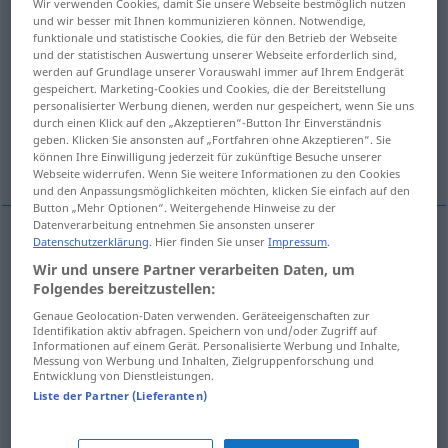
Wir verwenden Cookies, damit Sie unsere Webseite bestmöglich nutzen
und wir besser mit Ihnen kommunizieren können. Notwendige,
Übersicht aller Übersetzungen
funktionale und statistische Cookies, die für den Betrieb der Webseite
und der statistischen Auswertung unserer Webseite erforderlich sind,
(Für mehr Details die Übersetzung anklicken/antippen)
werden auf Grundlage unserer Vorauswahl immer auf Ihrem Endgerät
gespeichert. Marketing-Cookies und Cookies, die der Bereitstellung
captivate, bewitch, charm
personalisierter Werbung dienen, werden nur gespeichert, wenn Sie uns
durch einen Klick auf den „Akzeptieren“-Button Ihr Einverständnis
geben. Klicken Sie ansonsten auf „Fortfahren ohne Akzeptieren“. Sie
Weitere Beispiele...
können Ihre Einwilligung jederzeit für zukünftige Besuche unserer
Webseite widerrufen. Wenn Sie weitere Informationen zu den Cookies
und den Anpassungsmöglichkeiten möchten, klicken Sie einfach auf den
Button „Mehr Optionen“. Weitergehende Hinweise zu der
Datenverarbeitung entnehmen Sie ansonsten unserer
Datenschutzerklärung
. Hier finden Sie unser
Impressum
.
captivate
bestricken
umgarnen
Wir und unsere Partner verarbeiten Daten, um
Folgendes bereitzustellen:
charm
bestricken
umgarnen
Genaue Geolocation-Daten verwenden. Geräteeigenschaften zur
Identifikation aktiv abfragen. Speichern von und/oder Zugriff auf
Informationen auf einem Gerät. Personalisierte Werbung und Inhalte,
bewitch
bestricken
stärker
Messung von Werbung und Inhalten, Zielgruppenforschung und
Entwicklung von Dienstleistungen.
Liste der Partner (Lieferanten)
Beispiele