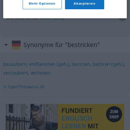
Mehr Optionen
Akzeptieren
sie bestrickt die ganze
Familie
UMG
she knits for the
whole
family
Synonyme für "bestricken"
bezaubern
,
entflammen (geh.)
,
bezirzen
,
betören (geh.)
,
verzaubern
,
verhexen
© OpenThesaurus.de