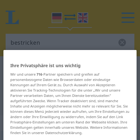
Ihre Privatsphäre ist uns wichtig
Deutsch-Englisch Wörterbuch
bestricken
Wir und unsere
716
-Partner speichern und greifen auf
Deutsch-Englisch Übersetzung für
personenbezogene Daten wie Browserdaten oder eindeutige
"bestricken"
Kennungen auf Ihrem Gerät zu. Durch Auswahl von Akzeptieren
aktivieren Sie Tracking-Technologien für die unter „Wir und unsere
Partner verarbeiten Daten, um Ihnen Dienste bereitzustellen“
aufgeführten Zwecke. Wenn Tracker deaktiviert sind, sind manche
"bestricken" Englisch Übersetzung
Inhalte und Anzeigen möglicherweise nicht mehr so relevant für Sie. Sie
können dieses Menü jederzeit wieder aufrufen, um Ihre Einstellungen zu
ändern oder Ihre Einwilligung zu widerrufen, indem Sie auf den Link
„bestricken“
: transitives Verb
Privatsphäre-Einstellungen am unteren Rand der Webseite klicken. Ihre
Einstellungen gelten innerhalb unseres Website. Weitere Informationen
finden Sie in unserer Datenschutzerklärung.
bestricken
v/t
<
kein
ge-
;
h
>