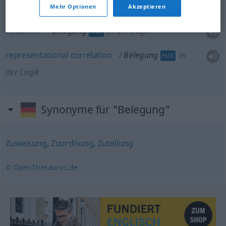
Mehr Optionen
Akzeptieren
valuation
Belegung
in der Logik
PHIL
representational
correlation
Belegung
in
PHIL
der Logik
Synonyme für "Belegung"
Zuweisung
,
Zuordnung
,
Zuteilung
© OpenThesaurus.de