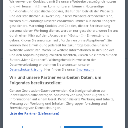
Wir verwenden Cookies, damit Sie unsere Webseite bestmöglich nutzen
und wir besser mit Ihnen kommunizieren können. Notwendige,
Übersicht aller Übersetzungen
funktionale und statistische Cookies, die für den Betrieb der Webseite
und der statistischen Auswertung unserer Webseite erforderlich sind,
(Für mehr Details die Übersetzung anklicken/antippen)
werden auf Grundlage unserer Vorauswahl immer auf Ihrem Endgerät
gespeichert. Marketing-Cookies und Cookies, die der Bereitstellung
imposition
reservation
seizure
personalisierter Werbung dienen, werden nur gespeichert, wenn Sie uns
durch einen Klick auf den „Akzeptieren“-Button Ihr Einverständnis
geben. Klicken Sie ansonsten auf „Fortfahren ohne Akzeptieren“. Sie
valuation, representational correlation
können Ihre Einwilligung jederzeit für zukünftige Besuche unserer
Webseite widerrufen. Wenn Sie weitere Informationen zu den Cookies
und den Anpassungsmöglichkeiten möchten, klicken Sie einfach auf den
Button „Mehr Optionen“. Weitergehende Hinweise zu der
Datenverarbeitung entnehmen Sie ansonsten unserer
Datenschutzerklärung
. Hier finden Sie unser
Impressum
.
imposition
(
on
)
Belegung
mit Strafe, Bann
GEN
Wir und unsere Partner verarbeiten Daten, um
Folgendes bereitzustellen:
etc
Genaue Geolocation-Daten verwenden. Geräteeigenschaften zur
Identifikation aktiv abfragen. Speichern von und/oder Zugriff auf
Informationen auf einem Gerät. Personalisierte Werbung und Inhalte,
Messung von Werbung und Inhalten, Zielgruppenforschung und
reservation
Belegung
eines Platzes
Entwicklung von Dienstleistungen.
Liste der Partner (Lieferanten)
seizure
Belegung
TEL