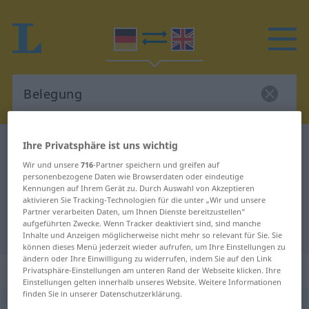
Ihre Privatsphäre ist uns wichtig
Deutsch-Englisch Wörterbuch
Belegung
Deutsch-Englisch Übersetzung für
Wir und unsere
716
-Partner speichern und greifen auf
personenbezogene Daten wie Browserdaten oder eindeutige
"Belegung"
Kennungen auf Ihrem Gerät zu. Durch Auswahl von Akzeptieren
aktivieren Sie Tracking-Technologien für die unter „Wir und unsere
Partner verarbeiten Daten, um Ihnen Dienste bereitzustellen“
aufgeführten Zwecke. Wenn Tracker deaktiviert sind, sind manche
"Belegung" Englisch Übersetzung
Inhalte und Anzeigen möglicherweise nicht mehr so relevant für Sie. Sie
können dieses Menü jederzeit wieder aufrufen, um Ihre Einstellungen zu
ändern oder Ihre Einwilligung zu widerrufen, indem Sie auf den Link
„Belegung“
: Femininum
Privatsphäre-Einstellungen am unteren Rand der Webseite klicken. Ihre
Einstellungen gelten innerhalb unseres Website. Weitere Informationen
finden Sie in unserer Datenschutzerklärung.
Belegung
f
<
Belegung
;
kein
pl
>