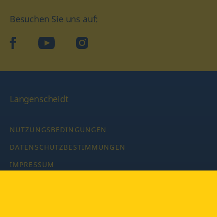
Besuchen Sie uns auf:
facebook
YouTube
Instagram
Langenscheidt
NUTZUNGSBEDINGUNGEN
DATENSCHUTZBESTIMMUNGEN
IMPRESSUM
PRIVATSPHÄRE-EINSTELLUNGEN
LATEINWÖRTERBUCH MIT CODE