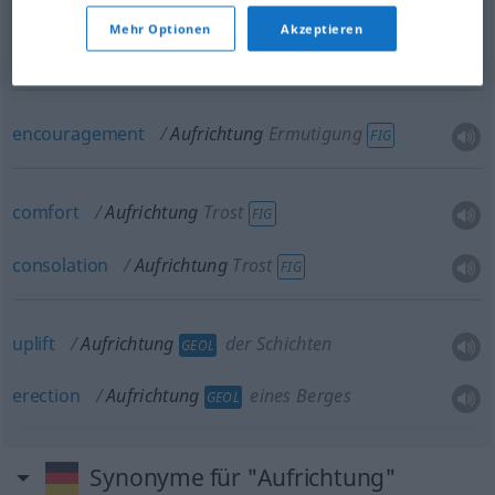
establishment
Aufrichtung
eines
Mehr Optionen
Akzeptieren
Gesellschaftssystems etc
FIG
encouragement
Aufrichtung
Ermutigung
FIG
comfort
Aufrichtung
Trost
FIG
consolation
Aufrichtung
Trost
FIG
uplift
Aufrichtung
der Schichten
GEOL
erection
Aufrichtung
eines Berges
GEOL
Synonyme für "Aufrichtung"