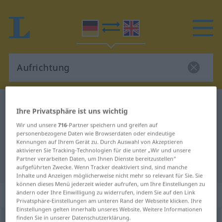
Deutsch-Englisch Wörterbuch
Aufrichtung
Ihre Privatsphäre ist uns wichtig
Deutsch-Englisch Übersetzung für
Wir und unsere
716
-Partner speichern und greifen auf
personenbezogene Daten wie Browserdaten oder eindeutige
"Aufrichtung"
Kennungen auf Ihrem Gerät zu. Durch Auswahl von Akzeptieren
aktivieren Sie Tracking-Technologien für die unter „Wir und unsere
Partner verarbeiten Daten, um Ihnen Dienste bereitzustellen“
"Aufrichtung" Englisch Übersetzung
aufgeführten Zwecke. Wenn Tracker deaktiviert sind, sind manche
Inhalte und Anzeigen möglicherweise nicht mehr so relevant für Sie. Sie
können dieses Menü jederzeit wieder aufrufen, um Ihre Einstellungen zu
„Aufrichtung“
: Femininum
ändern oder Ihre Einwilligung zu widerrufen, indem Sie auf den Link
Privatsphäre-Einstellungen am unteren Rand der Webseite klicken. Ihre
Einstellungen gelten innerhalb unseres Website. Weitere Informationen
finden Sie in unserer Datenschutzerklärung.
Aufrichtung
f
<
Aufrichtung
;
kein
pl
>