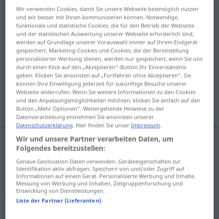
Wir verwenden Cookies, damit Sie unsere Webseite bestmöglich nutzen
Übersicht aller Übersetzungen
und wir besser mit Ihnen kommunizieren können. Notwendige,
funktionale und statistische Cookies, die für den Betrieb der Webseite
(Für mehr Details die Übersetzung anklicken/antippen)
und der statistischen Auswertung unserer Webseite erforderlich sind,
werden auf Grundlage unserer Vorauswahl immer auf Ihrem Endgerät
erection
establishment
gespeichert. Marketing-Cookies und Cookies, die der Bereitstellung
personalisierter Werbung dienen, werden nur gespeichert, wenn Sie uns
durch einen Klick auf den „Akzeptieren“-Button Ihr Einverständnis
geben. Klicken Sie ansonsten auf „Fortfahren ohne Akzeptieren“. Sie
encouragement
comfort, consolation
können Ihre Einwilligung jederzeit für zukünftige Besuche unserer
Webseite widerrufen. Wenn Sie weitere Informationen zu den Cookies
und den Anpassungsmöglichkeiten möchten, klicken Sie einfach auf den
uplift, erection
Button „Mehr Optionen“. Weitergehende Hinweise zu der
Datenverarbeitung entnehmen Sie ansonsten unserer
Datenschutzerklärung
. Hier finden Sie unser
Impressum
.
Wir und unsere Partner verarbeiten Daten, um
Folgendes bereitzustellen:
erection
Aufrichtung
von Masten etc
Genaue Geolocation-Daten verwenden. Geräteeigenschaften zur
Identifikation aktiv abfragen. Speichern von und/oder Zugriff auf
Informationen auf einem Gerät. Personalisierte Werbung und Inhalte,
Messung von Werbung und Inhalten, Zielgruppenforschung und
Errichtung
Aufrichtung → siehe „
“
Entwicklung von Dienstleistungen.
Liste der Partner (Lieferanten)