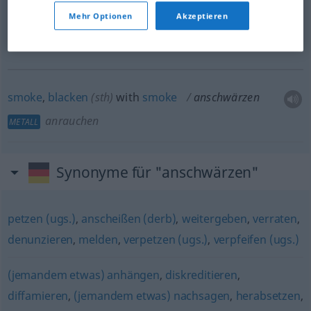
to
run
sb
down (to
sb
)
Mehr Optionen
Akzeptieren
to
blacken
sb’s
name
(with
sb
)
smoke
,
blacken
(
sth
)
with
smoke
anschwärzen
anrauchen
METALL
Synonyme für "anschwärzen"
petzen (ugs.)
,
anscheißen (derb)
,
weitergeben
,
verraten
,
denunzieren
,
melden
,
verpetzen (ugs.)
,
verpfeifen (ugs.)
(jemandem etwas) anhängen
,
diskreditieren
,
diffamieren
,
(jemandem etwas) nachsagen
,
herabsetzen
,