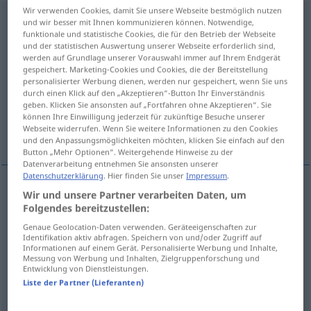
Wir verwenden Cookies, damit Sie unsere Webseite bestmöglich nutzen
anschwärzen
v/t
<
trennb
;
-ge-
;
h
>
und wir besser mit Ihnen kommunizieren können. Notwendige,
funktionale und statistische Cookies, die für den Betrieb der Webseite
Übersicht aller Übersetzungen
und der statistischen Auswertung unserer Webseite erforderlich sind,
werden auf Grundlage unserer Vorauswahl immer auf Ihrem Endgerät
(Für mehr Details die Übersetzung anklicken/antippen)
gespeichert. Marketing-Cookies und Cookies, die der Bereitstellung
personalisierter Werbung dienen, werden nur gespeichert, wenn Sie uns
blacken, make black
durch einen Klick auf den „Akzeptieren“-Button Ihr Einverständnis
geben. Klicken Sie ansonsten auf „Fortfahren ohne Akzeptieren“. Sie
können Ihre Einwilligung jederzeit für zukünftige Besuche unserer
Webseite widerrufen. Wenn Sie weitere Informationen zu den Cookies
smoke, blacken with smoke
und den Anpassungsmöglichkeiten möchten, klicken Sie einfach auf den
Button „Mehr Optionen“. Weitergehende Hinweise zu der
Datenverarbeitung entnehmen Sie ansonsten unserer
Datenschutzerklärung
. Hier finden Sie unser
Impressum
.
Wir und unsere Partner verarbeiten Daten, um
blacken
,
make
(
sth
)
black
anschwärzen
schwarz
Folgendes bereitzustellen:
anmalen
Genaue Geolocation-Daten verwenden. Geräteeigenschaften zur
Identifikation aktiv abfragen. Speichern von und/oder Zugriff auf
Informationen auf einem Gerät. Personalisierte Werbung und Inhalte,
Messung von Werbung und Inhalten, Zielgruppenforschung und
Beispiele
Entwicklung von Dienstleistungen.
Liste der Partner (Lieferanten)
jemanden (bei jemandem) anschwärzen
FIG
UMG