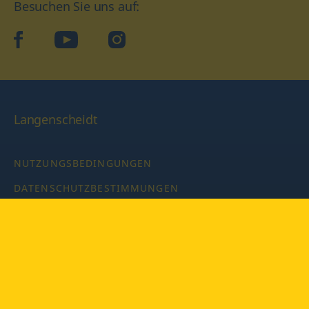
Besuchen Sie uns auf:
facebook
YouTube
Instagram
Langenscheidt
NUTZUNGSBEDINGUNGEN
DATENSCHUTZBESTIMMUNGEN
IMPRESSUM
PRIVATSPHÄRE-EINSTELLUNGEN
LATEINWÖRTERBUCH MIT CODE
Copyright © 2026 PONS Langenscheidt GmbH, Alle Rechte