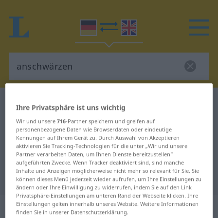
Deutsch-Englisch Wörterbuch
anschwärzen
Ihre Privatsphäre ist uns wichtig
Deutsch-Englisch Übersetzung für
Wir und unsere
716
-Partner speichern und greifen auf
personenbezogene Daten wie Browserdaten oder eindeutige
"anschwärzen"
Kennungen auf Ihrem Gerät zu. Durch Auswahl von Akzeptieren
aktivieren Sie Tracking-Technologien für die unter „Wir und unsere
Partner verarbeiten Daten, um Ihnen Dienste bereitzustellen“
"anschwärzen" Englisch
aufgeführten Zwecke. Wenn Tracker deaktiviert sind, sind manche
Inhalte und Anzeigen möglicherweise nicht mehr so relevant für Sie. Sie
Übersetzung
können dieses Menü jederzeit wieder aufrufen, um Ihre Einstellungen zu
ändern oder Ihre Einwilligung zu widerrufen, indem Sie auf den Link
Privatsphäre-Einstellungen am unteren Rand der Webseite klicken. Ihre
„anschwärzen“
: transitives Verb
Einstellungen gelten innerhalb unseres Website. Weitere Informationen
finden Sie in unserer Datenschutzerklärung.