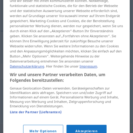
und wir besser mit Ihnen kommunizieren können. Notwendige,
funktionale und statistische Cookies, die für den Betrieb der Webseite
Übersicht aller Übersetzungen
und der statistischen Auswertung unserer Webseite erforderlich sind,
werden auf Grundlage unserer Vorauswahl immer auf Ihrem Endgerät
(Für mehr Details die Übersetzung anklicken/antippen)
gespeichert. Marketing-Cookies und Cookies, die der Bereitstellung
personalisierter Werbung dienen, werden nur gespeichert, wenn Sie uns
durch einen Klick auf den „Akzeptieren“-Button Ihr Einverständnis
geben. Klicken Sie ansonsten auf „Fortfahren ohne Akzeptieren“. Sie
können Ihre Einwilligung jederzeit für zukünftige Besuche unserer
Webseite widerrufen. Wenn Sie weitere Informationen zu den Cookies
spießbürgerlich
spießig → siehe „
“
und den Anpassungsmöglichkeiten möchten, klicken Sie einfach auf den
Button „Mehr Optionen“. Weitergehende Hinweise zu der
Datenverarbeitung entnehmen Sie ansonsten unserer
Datenschutzerklärung
. Hier finden Sie unser
Impressum
.
Synonyme für "spießig"
Wir und unsere Partner verarbeiten Daten, um
Folgendes bereitzustellen:
Genaue Geolocation-Daten verwenden. Geräteeigenschaften zur
bieder
,
provinziell
,
engstirnig
,
kleinbürgerlich
,
Identifikation aktiv abfragen. Speichern von und/oder Zugriff auf
Informationen auf einem Gerät. Personalisierte Werbung und Inhalte,
philisterhaft
,
spießbürgerlich
,
borniert
Messung von Werbung und Inhalten, Zielgruppenforschung und
Entwicklung von Dienstleistungen.
Liste der Partner (Lieferanten)
© OpenThesaurus.de
Mehr Optionen
Akzeptieren