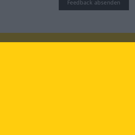
Feedback absenden
Besuchen Sie uns auf:
facebook
YouTube
Instagram
Langenscheidt
NUTZUNGSBEDINGUNGEN
DATENSCHUTZBESTIMMUNGEN