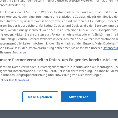
cken. Ihre Einstellungen gelten innerhalb unseres Website. Weitere Informationen fin
enschutzerklärung.
en Cookies, damit Sie unsere Webseite bestmöglich nutzen und wir besser mit Ihnen
en können. Notwendige, funktionale und statistische Cookies, die für den Betrieb d
ischen Auswertung unserer Webseite erforderlich sind, werden auf Grundlage unserer
tippen)
hrem Endgerät gespeichert. Marketing-Cookies und Cookies, die der Bereitstellung per
nen, werden nur gespeichert, wenn Sie uns durch einen Klick auf den „Akzeptieren“-
nis geben. Klicken Sie ansonsten auf „Fortfahren ohne Akzeptieren“. Sie können Ihre 
ür zukünftige Besuche unserer Webseite widerrufen. Wenn Sie weitere Informationen 
assungsmöglichkeiten möchten, klicken Sie einfach auf den Button „Mehr Optionen“
de Hinweise zu der Datenverarbeitung entnehmen Sie ansonsten unserer
Datenschut
 Sie unser
Impressum
.
bieder
unsere Partner verarbeiten Daten, um Folgendes bereitzustellen:
ocation-Daten verwenden. Geräteeigenschaften zur Identifikation aktiv abfragen. Sp
griff auf Informationen auf einem Gerät. Personalisierte Werbung und Inhalte, Mes
 Inhalten, Zielgruppenforschung und Entwicklung von Dienstleistungen.
artner (Lieferanten)
ig
,
kleinbürgerlich
,
philisterhaft
,
spießbürgerlich
,
borniert
Mehr Optionen
Akzeptieren