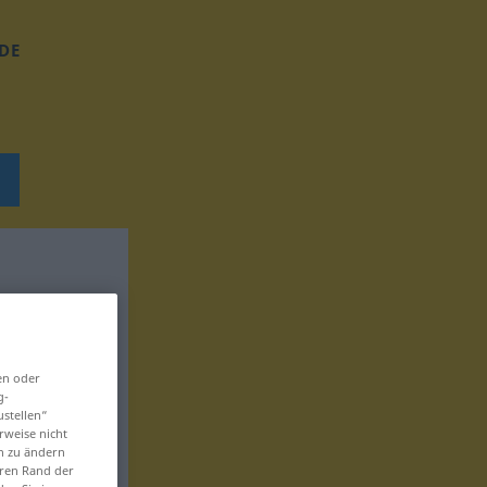
DE
en oder
g-
ustellen“
rweise nicht
en zu ändern
eren Rand der