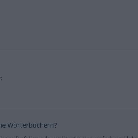
h?
ine Wörterbüchern?