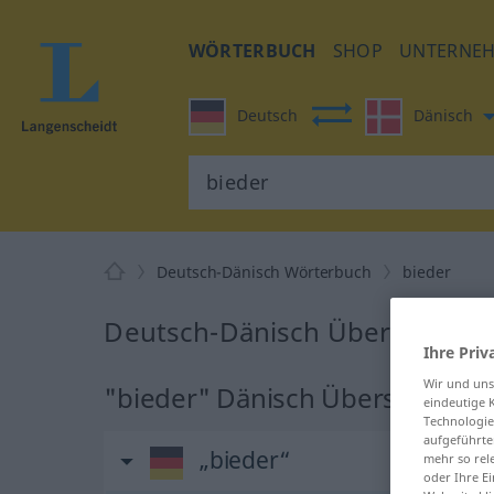
WÖRTERBUCH
SHOP
UNTERNE
Deutsch
Dänisch
Deutsch-Dänisch Wörterbuch
bieder
Deutsch-Dänisch Übersetzung 
Ihre Priv
Wir und un
"bieder" Dänisch Übersetzung
eindeutige 
Technologie
aufgeführte
„bieder“
mehr so rel
oder Ihre E