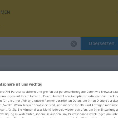
HMEN
Übersetzen
für "bieder"
atsphäre ist uns wichtig
sere
716
-Partner speichern und greifen auf personenbezogene Daten wie Browserdat
Kennungen auf Ihrem Gerät zu. Durch Auswahl von Akzeptieren aktivieren Sie Trackin
n für die unter „Wir und unsere Partner verarbeiten Daten, um Ihnen Dienste bereitz
n Zwecke. Wenn Tracker deaktiviert sind, sind manche Inhalte und Anzeigen mögliche
evant für Sie. Sie können dieses Menü jederzeit wieder aufrufen, um Ihre Einstellung
inwilligung zu widerrufen, indem Sie auf den Link Privatsphäre-Einstellungen am unt