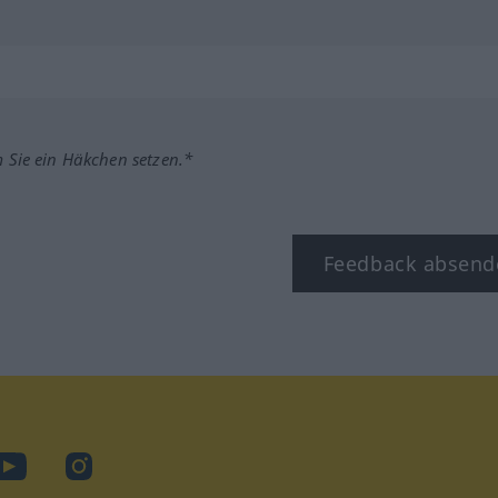
m Sie ein Häkchen setzen.*
Feedback absend
ook
YouTube
Instagram