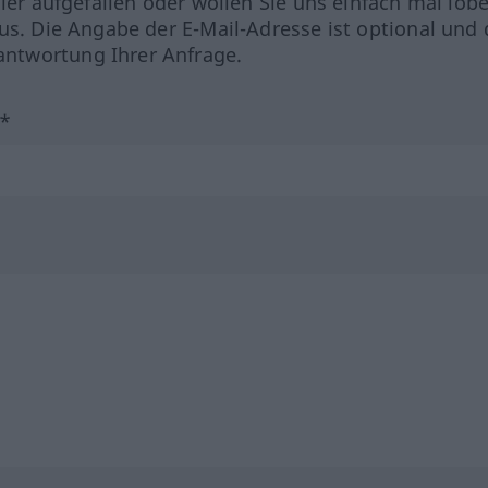
hler aufgefallen oder wollen Sie uns einfach mal lob
us. Die Angabe der E-Mail-Adresse ist optional und 
ntwortung Ihrer Anfrage.
?*