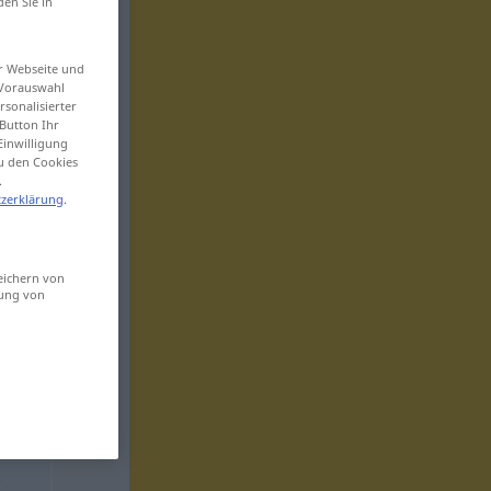
den Sie in
er Webseite und
 Vorauswahl
sonalisierter
Button Ihr
Einwilligung
zu den Cookies
.
zerklärung
.
eichern von
sung von