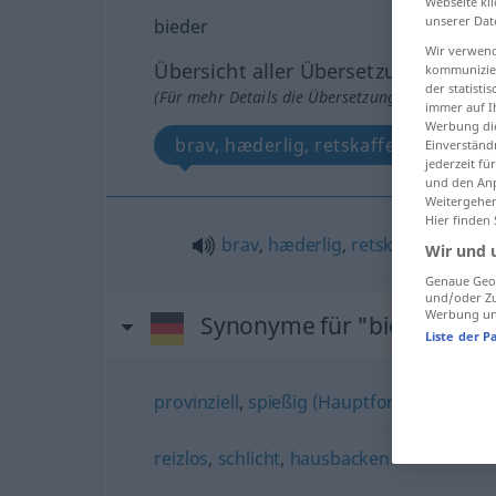
Webseite kli
unserer Dat
bieder
Wir verwend
Übersicht aller Übersetzungen
kommunizier
der statist
(Für mehr Details die Übersetzung anklicken/an
immer auf I
Werbung die
brav, hæderlig, retskaffen
Einverständ
jederzeit f
und den Anp
Weitergehen
Hier finden
brav
,
hæderlig
,
retskaffen
Wir und 
Genaue Geol
und/oder Zu
Werbung und
Synonyme für "bieder"
Liste der P
provinziell
,
spießig (Hauptform)
,
engstirn
reizlos
,
schlicht
,
hausbacken