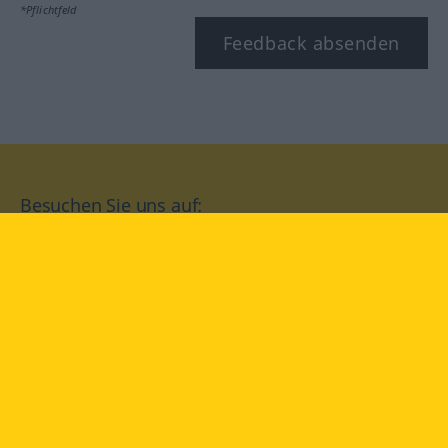
*Pflichtfeld
Feedback absenden
Besuchen Sie uns auf:
facebook
YouTube
Instagram
Langenscheidt
NUTZUNGSBEDINGUNGEN