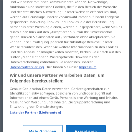
und wir besser mit Ihnen kommunizieren können. Notwendige,
funktionale und statistische Cookies, die für den Betrieb der Webseite
kleinbürgerlich
und der statistischen Auswertung unserer Webseite erforderlich sind,
werden auf Grundlage unserer Vorauswahl immer auf Ihrem Endgerät
Übersicht aller Übersetzungen
gespeichert. Marketing-Cookies und Cookies, die der Bereitstellung
personalisierter Werbung dienen, werden nur gespeichert, wenn Sie uns
(Für mehr Details die Übersetzung anklicken/antippen)
durch einen Klick auf den „Akzeptieren“-Button Ihr Einverständnis
geben. Klicken Sie ansonsten auf „Fortfahren ohne Akzeptieren“. Sie
småborgerlig
können Ihre Einwilligung jederzeit für zukünftige Besuche unserer
Webseite widerrufen. Wenn Sie weitere Informationen zu den Cookies
und den Anpassungsmöglichkeiten möchten, klicken Sie einfach auf den
Button „Mehr Optionen“. Weitergehende Hinweise zu der
Datenverarbeitung entnehmen Sie ansonsten unserer
Datenschutzerklärung
. Hier finden Sie unser
Impressum
.
småborgerlig
kleinbürgerlich
Wir und unsere Partner verarbeiten Daten, um
Folgendes bereitzustellen:
Genaue Geolocation-Daten verwenden. Geräteeigenschaften zur
Synonyme für "kleinbürgerlich"
Identifikation aktiv abfragen. Speichern von und/oder Zugriff auf
Informationen auf einem Gerät. Personalisierte Werbung und Inhalte,
Messung von Werbung und Inhalten, Zielgruppenforschung und
Entwicklung von Dienstleistungen.
bieder
,
provinziell
,
spießig (Hauptform)
,
engstirnig
,
Liste der Partner (Lieferanten)
philisterhaft
,
spießbürgerlich
,
borniert
Mehr Optionen
Akzeptieren