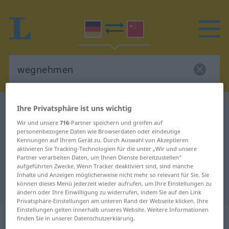
Ihre Privatsphäre ist uns wichtig
Deutsch-Chinesisch Wörterbuch
wegnehmen
Deutsch-Chinesisch Übersetzung
Wir und unsere
716
-Partner speichern und greifen auf
personenbezogene Daten wie Browserdaten oder eindeutige
für "wegnehmen"
Kennungen auf Ihrem Gerät zu. Durch Auswahl von Akzeptieren
aktivieren Sie Tracking-Technologien für die unter „Wir und unsere
Partner verarbeiten Daten, um Ihnen Dienste bereitzustellen“
aufgeführten Zwecke. Wenn Tracker deaktiviert sind, sind manche
"wegnehmen" Chinesisch
Inhalte und Anzeigen möglicherweise nicht mehr so relevant für Sie. Sie
können dieses Menü jederzeit wieder aufrufen, um Ihre Einstellungen zu
Übersetzung
ändern oder Ihre Einwilligung zu widerrufen, indem Sie auf den Link
Privatsphäre-Einstellungen am unteren Rand der Webseite klicken. Ihre
Einstellungen gelten innerhalb unseres Website. Weitere Informationen
„wegnehmen“
: transitives Verb
finden Sie in unserer Datenschutzerklärung.