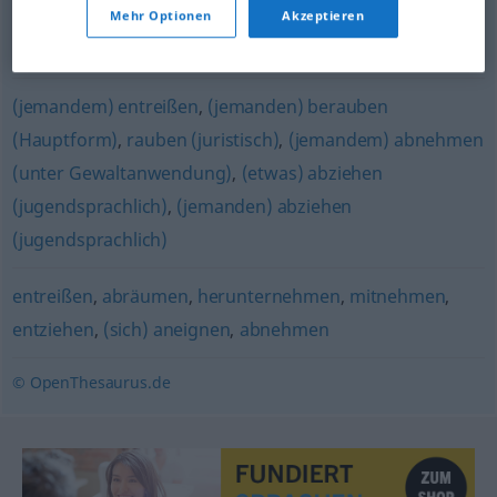
Mehr Optionen
Akzeptieren
(jemandem etwas) abnehmen
(jemandem) entreißen
,
(jemanden) berauben
(Hauptform)
,
rauben (juristisch)
,
(jemandem) abnehmen
(unter Gewaltanwendung)
,
(etwas) abziehen
(jugendsprachlich)
,
(jemanden) abziehen
(jugendsprachlich)
entreißen
,
abräumen
,
herunternehmen
,
mitnehmen
,
entziehen
,
(sich) aneignen
,
abnehmen
© OpenThesaurus.de