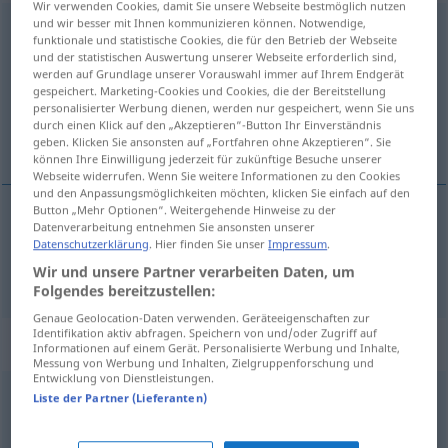
Wir verwenden Cookies, damit Sie unsere Webseite bestmöglich nutzen
und wir besser mit Ihnen kommunizieren können. Notwendige,
wegnehmen
v/t
funktionale und statistische Cookies, die für den Betrieb der Webseite
und der statistischen Auswertung unserer Webseite erforderlich sind,
Übersicht aller Übersetzungen
werden auf Grundlage unserer Vorauswahl immer auf Ihrem Endgerät
gespeichert. Marketing-Cookies und Cookies, die der Bereitstellung
(Für mehr Details die Übersetzung anklicken/antippen)
personalisierter Werbung dienen, werden nur gespeichert, wenn Sie uns
durch einen Klick auf den „Akzeptieren“-Button Ihr Einverständnis
拿走
geben. Klicken Sie ansonsten auf „Fortfahren ohne Akzeptieren“. Sie
können Ihre Einwilligung jederzeit für zukünftige Besuche unserer
Webseite widerrufen. Wenn Sie weitere Informationen zu den Cookies
und den Anpassungsmöglichkeiten möchten, klicken Sie einfach auf den
Button „Mehr Optionen“. Weitergehende Hinweise zu der
Datenverarbeitung entnehmen Sie ansonsten unserer
拿走
[názǒu]
wegnehmen
Datenschutzerklärung
. Hier finden Sie unser
Impressum
.
Wir und unsere Partner verarbeiten Daten, um
Folgendes bereitzustellen:
Genaue Geolocation-Daten verwenden. Geräteeigenschaften zur
Identifikation aktiv abfragen. Speichern von und/oder Zugriff auf
Synonyme für "wegnehmen"
Informationen auf einem Gerät. Personalisierte Werbung und Inhalte,
Messung von Werbung und Inhalten, Zielgruppenforschung und
Entwicklung von Dienstleistungen.
Liste der Partner (Lieferanten)
(jemandem etwas) abnehmen (um Schaden
abzuwenden)