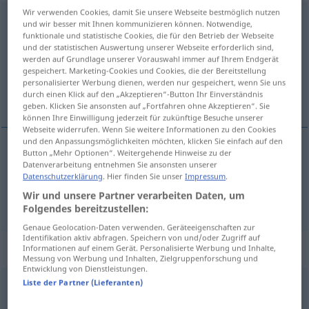
Wir verwenden Cookies, damit Sie unsere Webseite bestmöglich nutzen
abnehmen
und wir besser mit Ihnen kommunizieren können. Notwendige,
funktionale und statistische Cookies, die für den Betrieb der Webseite
Übersicht aller Übersetzungen
und der statistischen Auswertung unserer Webseite erforderlich sind,
werden auf Grundlage unserer Vorauswahl immer auf Ihrem Endgerät
(Für mehr Details die Übersetzung anklicken/antippen)
gespeichert. Marketing-Cookies und Cookies, die der Bereitstellung
personalisierter Werbung dienen, werden nur gespeichert, wenn Sie uns
拿掉, 拿起
durch einen Klick auf den „Akzeptieren“-Button Ihr Einverständnis
geben. Klicken Sie ansonsten auf „Fortfahren ohne Akzeptieren“. Sie
können Ihre Einwilligung jederzeit für zukünftige Besuche unserer
Webseite widerrufen. Wenn Sie weitere Informationen zu den Cookies
und den Anpassungsmöglichkeiten möchten, klicken Sie einfach auf den
Button „Mehr Optionen“. Weitergehende Hinweise zu der
拿掉
[nádiào]
abnehmen
Datenverarbeitung entnehmen Sie ansonsten unserer
Datenschutzerklärung
. Hier finden Sie unser
Impressum
.
Wir und unsere Partner verarbeiten Daten, um
拿起
[náqǐ]
abnehmen
TEL
Folgendes bereitzustellen:
Genaue Geolocation-Daten verwenden. Geräteeigenschaften zur
Identifikation aktiv abfragen. Speichern von und/oder Zugriff auf
Synonyme für "abnehmen"
Informationen auf einem Gerät. Personalisierte Werbung und Inhalte,
Messung von Werbung und Inhalten, Zielgruppenforschung und
Entwicklung von Dienstleistungen.
Liste der Partner (Lieferanten)
(jemandem etwas) wegnehmen