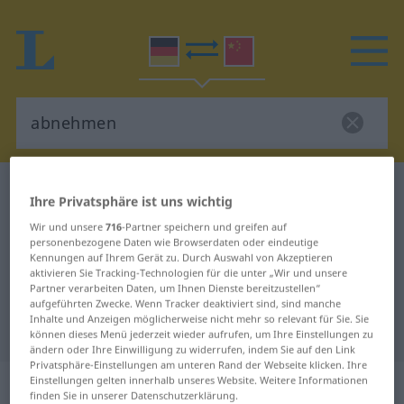
Deutsch-Chinesisch Wörterbuch
abnehmen
Ihre Privatsphäre ist uns wichtig
Deutsch-Chinesisch Übersetzung
Wir und unsere
716
-Partner speichern und greifen auf
personenbezogene Daten wie Browserdaten oder eindeutige
für "abnehmen"
Kennungen auf Ihrem Gerät zu. Durch Auswahl von Akzeptieren
aktivieren Sie Tracking-Technologien für die unter „Wir und unsere
Partner verarbeiten Daten, um Ihnen Dienste bereitzustellen“
"abnehmen" Chinesisch
aufgeführten Zwecke. Wenn Tracker deaktiviert sind, sind manche
Inhalte und Anzeigen möglicherweise nicht mehr so relevant für Sie. Sie
Übersetzung
können dieses Menü jederzeit wieder aufrufen, um Ihre Einstellungen zu
ändern oder Ihre Einwilligung zu widerrufen, indem Sie auf den Link
Privatsphäre-Einstellungen am unteren Rand der Webseite klicken. Ihre
„abnehmen“
Einstellungen gelten innerhalb unseres Website. Weitere Informationen
finden Sie in unserer Datenschutzerklärung.