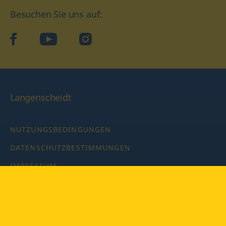
Besuchen Sie uns auf:
facebook
YouTube
Instagram
Langenscheidt
NUTZUNGSBEDINGUNGEN
DATENSCHUTZBESTIMMUNGEN
IMPRESSUM
PRIVATSPHÄRE-EINSTELLUNGEN
LATEINWÖRTERBUCH MIT CODE