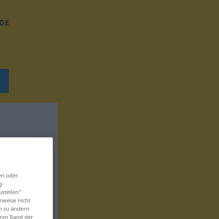
DE
en oder
g-
ustellen“
rweise nicht
en zu ändern
eren Rand der