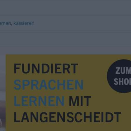
ehmen
,
kassieren