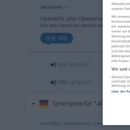
Webseite kli
abräumen
v/t
unserer Dat
Wir verwend
Übersicht aller Übersetzungen
kommunizier
(Für mehr Details die Übersetzung anklicken/an
der statist
immer auf I
Werbung die
收拾, 清除
Einverständ
jederzeit f
und den Anp
Weitergehen
Hier finden
收拾
[shōushi]
Wir und 
Genaue Geol
清除
[qīngchú]
und/oder Zu
Werbung und
Liste der P
Synonyme für "abräumen"
entreißen
,
wegnehmen
,
herunternehme