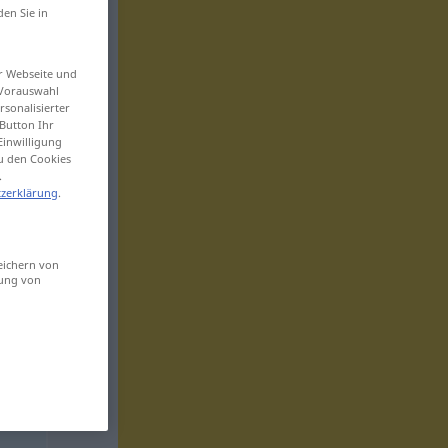
den Sie in
er Webseite und
 Vorauswahl
sonalisierter
Button Ihr
Einwilligung
zu den Cookies
.
zerklärung
.
eichern von
sung von