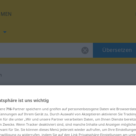
HMEN
h
Übersetzen
n
ung für "abräumen"
atsphäre ist uns wichtig
tzung
sere
716
-Partner speichern und greifen auf personenbezogene Daten wie Browserdat
Kennungen auf Ihrem Gerät zu. Durch Auswahl von Akzeptieren aktivieren Sie Trackin
n für die unter „Wir und unsere Partner verarbeiten Daten, um Ihnen Dienste bereitz
n Zwecke. Wenn Tracker deaktiviert sind, sind manche Inhalte und Anzeigen mögliche
rb
evant für Sie. Sie können dieses Menü jederzeit wieder aufrufen, um Ihre Einstellung
inwilligung zu widerrufen, indem Sie auf den Link Privatsphäre-Einstellungen am unt