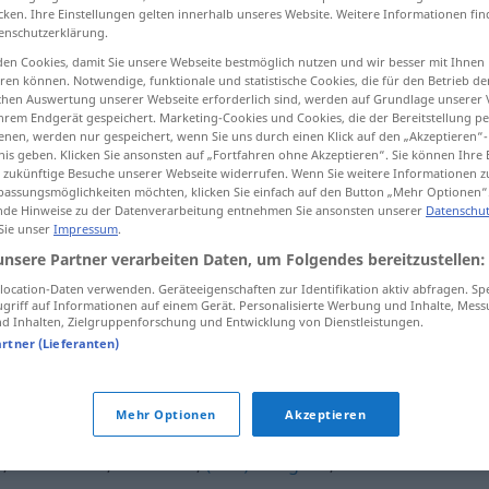
cken. Ihre Einstellungen gelten innerhalb unseres Website. Weitere Informationen fin
enschutzerklärung.
en Cookies, damit Sie unsere Webseite bestmöglich nutzen und wir besser mit Ihnen
en können. Notwendige, funktionale und statistische Cookies, die für den Betrieb d
tippen)
ischen Auswertung unserer Webseite erforderlich sind, werden auf Grundlage unserer
hrem Endgerät gespeichert. Marketing-Cookies und Cookies, die der Bereitstellung per
nen, werden nur gespeichert, wenn Sie uns durch einen Klick auf den „Akzeptieren“-
nis geben. Klicken Sie ansonsten auf „Fortfahren ohne Akzeptieren“. Sie können Ihre 
ür zukünftige Besuche unserer Webseite widerrufen. Wenn Sie weitere Informationen 
assungsmöglichkeiten möchten, klicken Sie einfach auf den Button „Mehr Optionen“
de Hinweise zu der Datenverarbeitung entnehmen Sie ansonsten unserer
Datenschut
 Sie unser
Impressum
.
abräumen
Tisch
unsere Partner verarbeiten Daten, um Folgendes bereitzustellen:
ocation-Daten verwenden. Geräteeigenschaften zur Identifikation aktiv abfragen. Sp
abräumen
Schutt usw
griff auf Informationen auf einem Gerät. Personalisierte Werbung und Inhalte, Mes
 Inhalten, Zielgruppenforschung und Entwicklung von Dienstleistungen.
artner (Lieferanten)
Mehr Optionen
Akzeptieren
n
,
mitnehmen
,
entziehen
,
(sich) aneignen
,
abnehmen