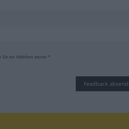
m Sie ein Häkchen setzen.*
Feedback absend