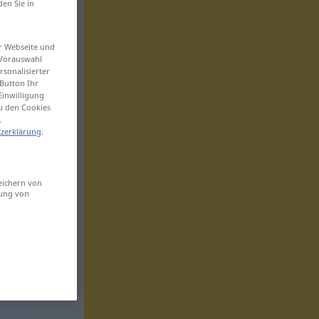
den Sie in
er Webseite und
 Vorauswahl
sonalisierter
Button Ihr
Einwilligung
zu den Cookies
.
zerklärung
.
eichern von
sung von