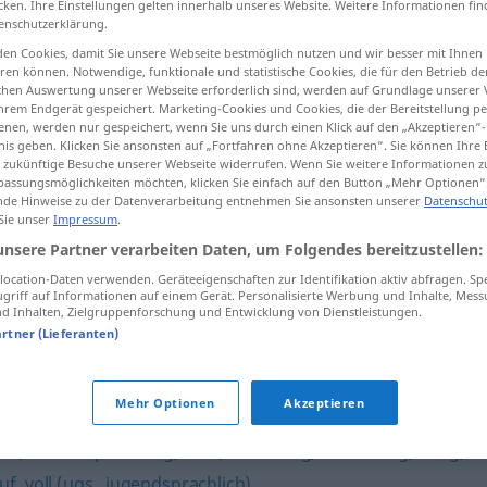
cken. Ihre Einstellungen gelten innerhalb unseres Website. Weitere Informationen fin
enschutzerklärung.
en Cookies, damit Sie unsere Webseite bestmöglich nutzen und wir besser mit Ihnen
en können. Notwendige, funktionale und statistische Cookies, die für den Betrieb d
ischen Auswertung unserer Webseite erforderlich sind, werden auf Grundlage unserer
tippen)
hrem Endgerät gespeichert. Marketing-Cookies und Cookies, die der Bereitstellung per
nen, werden nur gespeichert, wenn Sie uns durch einen Klick auf den „Akzeptieren“-
nis geben. Klicken Sie ansonsten auf „Fortfahren ohne Akzeptieren“. Sie können Ihre 
ür zukünftige Besuche unserer Webseite widerrufen. Wenn Sie weitere Informationen 
assungsmöglichkeiten möchten, klicken Sie einfach auf den Button „Mehr Optionen“
de Hinweise zu der Datenverarbeitung entnehmen Sie ansonsten unserer
Datenschut
 Sie unser
Impressum
.
nzhěngde]
vollends
unsere Partner verarbeiten Daten, um Folgendes bereitzustellen:
ocation-Daten verwenden. Geräteeigenschaften zur Identifikation aktiv abfragen. Sp
griff auf Informationen auf einem Gerät. Personalisierte Werbung und Inhalte, Mes
 Inhalten, Zielgruppenforschung und Entwicklung von Dienstleistungen.
artner (Lieferanten)
Mehr Optionen
Akzeptieren
en
,
hundertprozentig
,
total
,
durchweg
,
vollständig
,
völlig
,
auf
,
voll (ugs., jugendsprachlich)