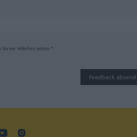
m Sie ein Häkchen setzen.*
Feedback absend
ook
YouTube
Instagram