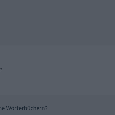
h?
ine Wörterbüchern?