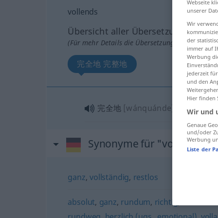
Webseite kli
vollends
unserer Dat
Wir verwend
Übersicht aller Übersetzungen
kommunizier
der statist
(Für mehr Details die Übersetzung anklicken/an
immer auf I
Werbung die
完全地 完整地
Einverständ
jederzeit f
und den Anp
Weitergehen
Hier finden
完全地
[wánquánde]
, 完整地
[wá
Wir und 
Genaue Geol
und/oder Zu
Werbung und
Synonyme für "vollends"
Liste der P
ganz
,
vollständig
,
restlos
absolut
,
ganz
,
rundum
,
richtig
,
vollkomm
rundweg
,
herzlich (ugs., emotional)
,
voll