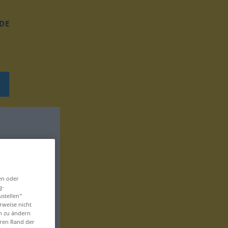
DE
en oder
g-
ustellen“
rweise nicht
en zu ändern
eren Rand der